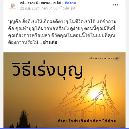
สติ - สตางค์ - สตรอง - สเต็ป
•
ติดตาม
22 ก.ย. 2021 เวลา 04:00 • ไลฟ์สไตล์
บุญคือ สิ่งที่เร่งให้เกิดผลดีต่างๆ ในชีวิตเราได้ แต่คำถาม
คือ คุณทำบุญได้มากพอหรือยัง ดูง่ายๆ ตอนนี้คุณมีสิ่งที่
คุณต้องการหรือเปล่า ชีวิตคุณในตอนนี้ใช่ในแบบที่คุณ
ต้องการหรือไม่
... 
อ่านต่อ