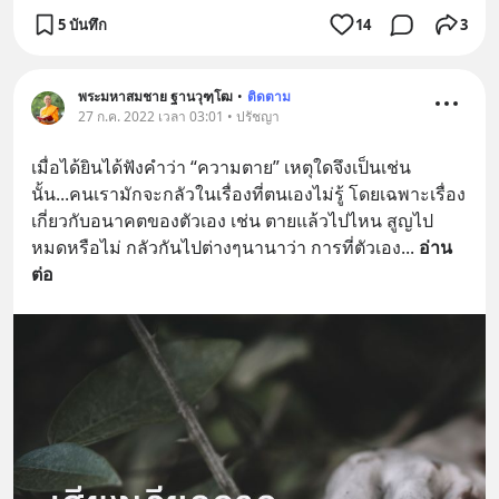
5 บันทึก
14
3
พระมหาสมชาย ฐานวุฑฺโฒ
•
ติดตาม
27 ก.ค. 2022 เวลา 03:01 • ปรัชญา
เมื่อได้ยินได้ฟังคำว่า “ความตาย” เหตุใดจึงเป็นเช่น
นั้น...คนเรามักจะกลัวในเรื่องที่ตนเองไม่รู้ โดยเฉพาะเรื่อง
เกี่ยวกับอนาคตของตัวเอง เช่น ตายแล้วไปไหน สูญไป
หมดหรือไม่ กลัวกันไปต่างๆนานาว่า การที่ตัวเอง
... 
อ่าน
ต่อ