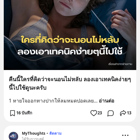
คืนนี้ใครที่คิดว่าจะนอนไม่หลับ ลองเอาเทคนิคง่ายๆ
นี้ไปใช้ดูนะครับ
1 หายใจออกทางปากให้ลมหมดปอดเลย
... 
อ่านต่อ
16 บันทึก
23
13
MyThoughts
•
ติดตาม
ได้รับการบูสต์