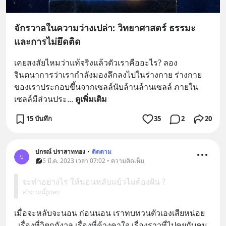
จักรวาลในความว่างเปล่า: วิทยาศาสตร์ ธรรมะ
และการไม่ยึดติด
เคยสงสัยไหมว่าแท้จริงแล้วตัวเราคืออะไร? ลอง
จินตนาการว่าเรากำลังมองลึกลงไปในร่างกาย ร่างกาย
ของเราประกอบขึ้นจากเซลล์นับล้านล้านเซลล์ ภายใน
เซลล์มีส่วนประ
... 
ดูเพิ่มเติม
15 บันทึก
35
2
20
ปกรณ์ ปราสาททอง
•
ติดตาม
ป
5 มี.ค. 2023 เวลา 07:02 • ความคิดเห็น
จะทำอย่างไร ให้นอนหลับแบ้วไม่ต้องฝัน ?
คำถามนี้ถูกลบ
เมื่อจะหลับจะนอน ก่อนนอน เราทบทวนตัวเองเสียหน่อย 
..เรื่องที่วิตกกังวล เรื่องที่ค้างคาใจ เรื่องราวที่ไปคุยกับคน