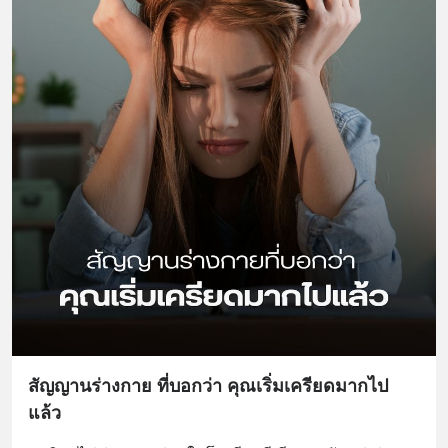
สัญญานร่างกาย ที่บอกว่า คุณเริ่มเครียดมากไป
แล้ว