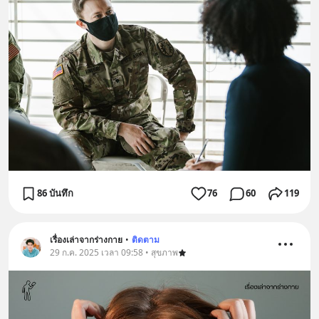
86 บันทึก
76
60
119
เรื่องเล่าจากร่างกาย
•
ติดตาม
29 ก.ค. 2025 เวลา 09:58 • สุขภาพ