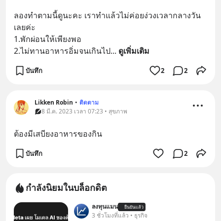
ลองทำตามนี้ดูนะคะ เราทำแล้วไม่ค่อยง่วงเวลากลางวัน
เลยค่ะ
1.พักผ่อนให้เพียงพอ
2.ไม่ทานอาหารอิ่มจนเกินไป
... 
ดูเพิ่มเติม
บันทึก
2
2
Likken Robin
•
ติดตาม
8 มี.ค. 2023 เวลา 07:23 • สุขภาพ
ต้องมีเสบียงอาหารของกิน
บันทึก
2
กำลังนิยมในบล็อกดิต
ลงทุนแมน
ยืนยันแล้ว
3 ชั่วโมงที่แล้ว • ธุรกิจ