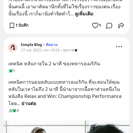
นั้นคนนี้ เอามาคิดมานึกทั้งที่ไม่ใช่เรื่องราวของตน เรื่อง
นั้นเรื่องนี้ เราก็มานั่งทำจิตทำใ
... 
ดูเพิ่มเติม
1 บันทึก
1
Simple Blog
•
ติดตาม
17 ก.พ. 2022 เวลา 10:23 • สุขภาพ
เทคนิค หลับภายใน 2 นาที ของทหารอเมริกัน
1
เทคนิคการนอนหลับแบบทหารอเมริกัน ที่จะสอนให้คุณ
หลับในเวลาไม่ถึง 2 นาที นี้นำมาจากเนื้อหาส่วนหนึ่งใน
หนังสือ Relax and Win: Championship Performance 
โดย
... 
อ่านต่อ
3