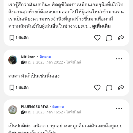
เรารู้สึกว่ามันปกตินะ คิดดูชีวิตเราเหมือนเกมๆนึงที่เมื่อไป
ถึงด่านสุดท้ายก็ต้องจบเกมออกไปให้ผู้เล่นใหม่เข้ามาแทน 
เราเป็นเพียงความทรงจำนึงที่ถูกสร้างขึ้นมาเพื่อมามี
ความสัมพันธ์กับผู้เล่นอื่นในช่วงระยะเว
... 
ดูเพิ่มเติม
1 บันทึก
Nitikorn
•
ติดตาม
8 เม.ย. 2023 เวลา 20:22 • ไลฟ์สไตล์
ตถตา มันก็เป็นเช่นนั้นเอง
1 บันทึก
PLUENGSURIYA
•
ติดตาม
8 เม.ย. 2023 เวลา 16:52 • ไลฟ์สไตล์
เป็นปกติค่ะ  อนัตตา..ทุกอย่างจะถูกลืมแต่มันเคยมีอยู่แบบ
ที่พระพุทธเจ้าสอนไว้ค่ะ