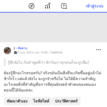
เข้าสู่ระบบ
J
•
ติดตาม
7 เม.ย. 2023 เวลา 15:00 • ไลฟ์สไตล์
รู้สึกยังไง กับคำพูดที่ว่า สักวันเราทุกคนก็จะถูกลืม?
ต้องรู้สึกอะไรหรอครับ? จริงๆมันเป็นสิ่งที่จะเกิดขึ้นอยู่แล้วไม่
ช้าก็เร็ว แต่แล้วยังไง จะถูกจำหรือไม่ ไม่ได้มีความสำคัญ
อะไรเลยสิ่งที่สำคัญคือการที่คุณยังจดจำตัวตนของตนเอง
ตอนนี้ได้นั่นแหละ
พัฒนาตัวเอง
ไลฟ์สไตล์
ประวัติศาสตร์