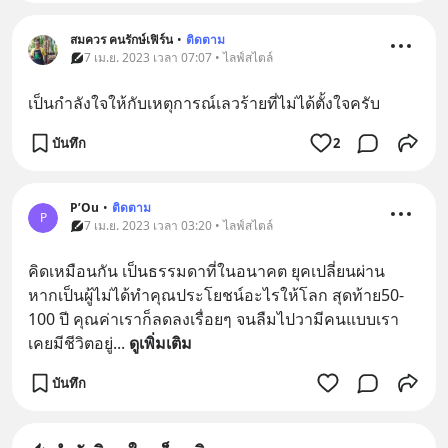
สมควร คนรักษ์เฟิร์น
•
ติดตาม
7 เม.ย. 2023 เวลา 07:07 • ไลฟ์สไตล์
เป็นกำลังใจให้กับเหตุการณ์เลวร้ายที่ไม่ได้ตั้งใจครับ
บันทึก
2
P’Ou
•
ติดตาม
P
7 เม.ย. 2023 เวลา 03:20 • ไลฟ์สไตล์
คิดเหมือนกัน เป็นธรรมดาที่ในอนาคต ยุคเปลี่ยนผ่าน
หากเป็นผู้ไม่ได้ทำคุณประโยชน์อะไรให้โลก สุดท้าย50-
100 ปี คุณค่าเราก็ลดลงเรื่อยๆ จนลืมไปวามีคนแบบเรา
เคยมีชีวิตอยู่
... 
ดูเพิ่มเติม
บันทึก