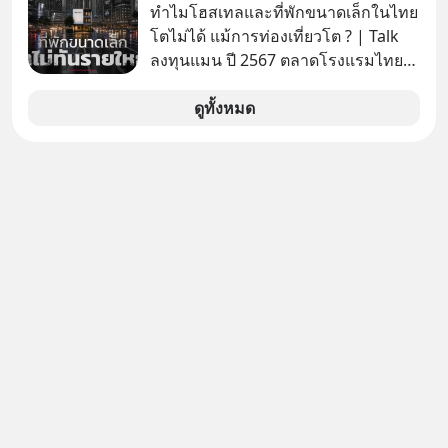
มาแล้วหลายต่อหลายครั้ง ออกมาส่ง
ทำไมโฮสเทลและที่พักขนาดเล็กในไทย
สัญญาณเตือนระเบิดเวลาลูกใหม่ที่
โตไม่ได้ แม้การท่องเที่ยวโต ? | Talk
กำลังก่อตัวขึ้น จาก "ระเบิดหนี้สิน
ลงทุนแมน ปี 2567 ตลาดโรงแรมไทย
มหาศาล" ผสานเข้ากับ "ฟองสบู่กระแส
มูลค่ารวมเฉียด 4 แสนล้านบาท แต่รู้
AI" ที่ผู้คนกำลังแห่ไล่ราคาอย่างบ้าคลั่ง
หรือไม่ว่า รายได้กว่า 85% กระจุกอยู่กับ
ดูทั้งหมด
บทเรียนจากประวัติศาสตร์ 500 ปี บอก
ผู้ประกอบการรายใหญ่ และมีอัตราการ
อะไรเรา? ระเบียบโลกกำลังจะเปลี่ยน
เติบโตได้ถึง 16% ขณะที่ผู้ประกอบการ
มือไปในทิศทางไหน? และเราควรรับมือ
โฮสเทลและที่พักขนาดเล็ก ซึ่งมีสัดส่วน
อย่างไรก่อนที่ทุกอย่างจะสายเกินไป?
ถึง 91% ของธุรกิจที่พักทั้งหมด กลับโต
ร่วมเจาะลึกบทวิเคราะห์และข้อคิดการ
เพียง 1.3% เท่านั้น เกิดอะไรขึ้นกับที่พัก
เงินฉบับ Dalio กันได้ใน EP. นี้
รายเล็ก ? อะไรคือข้อจำกัดที่ทำให้โต
#RayDalio #สรุปบทเรียน #การเงินการ
ไม่สุด และต้องปลดล็อกกฎเกณฑ์ไหน
ลงทุน #MissionToTheMoon
เพื่อให้รายเล็กเติบโตได้มากกว่าที่เป็น
#MissionToTheMoonPodcast
อยู่ ? Talk ลงทุนแมนชวนมาวิเคราะห์
เรื่องนี้ กับคุณนรี สุเนต์ตา นายกสมาคม
โฮสเทลและที่พักขนาดเล็ก
(ประเทศไทย)