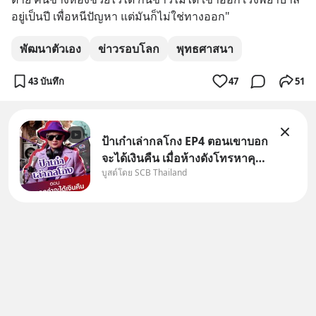
อยู่เป็นปี เพื่อหนีปัญหา แต่มันก็ไม่ใช่ทางออก"
พัฒนาตัวเอง
ข่าวรอบโลก
พุทธศาสนา
43 บันทึก
47
51
ป้าเก๋าเล่ากลโกง EP4 ตอนเขาบอก
จะได้เงินคืน เมื่อห้างดังโทรหาคุณ
บูสต์โดย SCB Thailand
วิยะดา แจ้งเรื่องเคลมสินค้าแล้ว
บอกว่าจะคืนเงิน คุณวิยะดาจะได้
เงินจริง หรือเป็นเรื่องจ้อจี้ หาคำ
ตอบได้ที่ “ป้าเก๋าเล่ากลโกง” EP4
ตอน “เขา