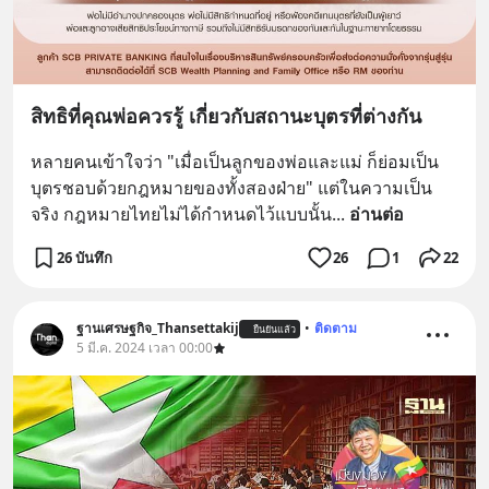
สิทธิที่คุณพ่อควรรู้ เกี่ยวกับสถานะบุตรที่ต่างกัน
หลายคนเข้าใจว่า "เมื่อเป็นลูกของพ่อและแม่ ก็ย่อมเป็น
บุตรชอบด้วยกฎหมายของทั้งสองฝ่าย" แต่ในความเป็น
จริง กฎหมายไทยไม่ได้กำหนดไว้แบบนั้น
... 
อ่านต่อ
26 บันทึก
26
1
22
ฐานเศรษฐกิจ_Thansettakij
•
ติดตาม
ยืนยันแล้ว
5 มี.ค. 2024 เวลา 00:00