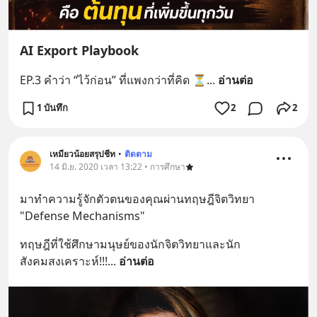
AI Export Playbook
EP.3 คำว่า “ไว้ก่อน” ที่แพงกว่าที่คิด ⏳
... 
อ่านต่อ
1 บันทึก
2
2
เหมียวน้อยสรุปชีท
•
ติดตาม
14 มิ.ย. 2020 เวลา 13:22 • การศึกษา
มาทำความรู้จักตัวตนของคุณผ่านทฤษฎีจิตวิทยา 
"Defense Mechanisms"
ทฤษฎีที่ใช้ศึกษามนุษย์ของนักจิตวิทยาและนัก
สังคมสงเคราะห์!!!
... 
อ่านต่อ