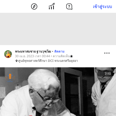
เข้าสู่ระบบ
พระมหาสมชาย ฐานวุฑฺโฒ
•
ติดตาม
30 เม.ย. 2023 เวลา 00:44 • ความคิดเห็น
ศูนย์พุทธศาสตร์ศึกษา DCI พระนครศรีอยุธยา
7:10