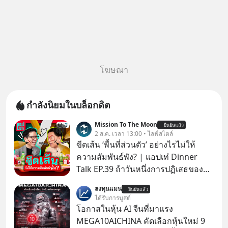
โฆษณา
กำลังนิยมในบล็อกดิต
Mission To The Moon
ยืนยันแล้ว
2 ส.ค. เวลา 13:00 • ไลฟ์สไตล์
ขีดเส้น ‘พื้นที่ส่วนตัว’ อย่างไรไม่ให้
ความสัมพันธ์พัง? | แอปเท๋ Dinner
Talk EP.39 ถ้าวันหนึ่งการปฏิเสธของ
เราทำให้อีกฝ่ายรู้สึกเจ็บปวด คิดว่าเรา
ลงทุนแมน
ยืนยันแล้ว
ตั้งกำแพงใส่และมองว่าเราเห็นแก่ตัวทั้ง
ได้รับการบูสต์
ที่เราเองก็ไม่เคยปฏิเสธใครอย่างนี้มา
โอกาสในหุ้น AI จีนที่มาแรง
ก่อน แต่พอตั้งใจจะ ‘สร้างขอบเขต’ เพื่อ
MEGA10AICHINA คัดเลือกหุ้นใหม่ 9