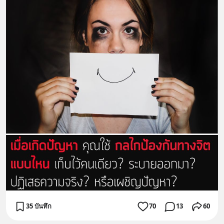
35 บันทึก
70
13
60