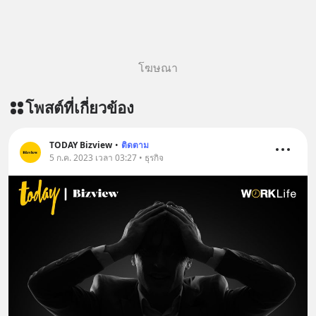
https://lin.ee/aMEkyNA
========================= 📣
สนับสนุนโดย 📣
=========================
โฆษณา
เครียด หลับยาก ผมอยากแนะนำ
ผลิตภัณฑ์เสริมอาหาร Diip CBD ช่วย
โพสต์ที่เกี่ยวข้อง
บรรเทาความเครียด ลดความวิตกกังวล
เพิ่มการผ่อนคลาย ซึ่งช่วยให้การนอน
หลับมีประสิทธิภาพมากยิ่งขึ้น 📍 สนใจ
TODAY Bizview
•
ติดตาม
สั่งซื้อสินค้า Diip CBD 💬 LINE :
5 ก.ค. 2023 เวลา 03:27 • ธุรกิจ
@diipgeek 🔗 หรือกดลิงก์
https://lin.ee/U91Fzyz