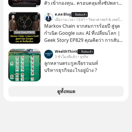
ตัวเองดูสักครั้ง กลับทำให้เกิดรอยร้าว
ตัว เข้ากองทุน.. ครอบคลุมทั้งซัปพลาย
ในความสัมพันธ์เสียอย่างนั้น โดยราย
เชน AI จีน พิเศษ ช่วง 3 - 19 ส.ค. 69 มี
ด.ดล Blog
การแอปเท๋ Dinner Talk ในวันนี้โฮสต์
ยืนยันแล้ว
โปรโมชัน ลด 50% ค่าธรรมเนียมซื้อ |
เมื่อวาน เวลา 13:01 • วิทยาศาสตร์ & เทคโนโลยี
ทั้ง 2 ท่าน แทป-รวิศ หาญอุตสาหะ และ
ยอด 2 ล้านบาทขึ้นไป ฟรีค่าธรรมเนียม
Markov Chain จากสมการร้อยปี สู่จุด
เอ๋ นิ้วกลม-สราวุธ เฮ้งสวัสดิ์ จะพาทุก
ซื้อ
กำเนิด Google และ AI ที่เปลี่ยนโลก |
คนไปสำรวจวิธีสร้างขอบเขตเพื่อรักษา
Geek Story EP829 คุณคิดว่า การสับ
ใจของตัวเองและรักษาความสัมพันธ์
ไพ่ในคาสิโน ปริมาณยูเรเนียมในระเบิด
ของคนรอบข้างไปพร้อมกัน
WealthThink
ยืนยันแล้ว
นิวเคลียร์ อัลกอริทึมของ Google ที่ใช้
3 ชั่วโมงที่แล้ว • ธุรกิจ
#boundary #selfdevelopment #แอป
โค่นล้มแชมป์เก่าอย่าง Yahoo และ
ลูกหลานตระกูลเจียรวนนท์
เท๋dinnertalk
ความฉลาดของ AI ในปัจจุบัน มีอะไรที่
บริหารธุรกิจอะไรอยู่บ้าง ?
#missiontothemoonpodcast
เหมือนกัน? เชื่อหรือไม่ว่า สิ่งเปลี่ยนโลก
ทั้งหมดนี้ ล้วนมีจุดเริ่มต้นมาจาก “การ
ทะเลาะกัน” ของนักคณิตศาสตร์ชาว
ดูทั้งหมด
รัสเซียสองคนเมื่อกว่าร้อยปีก่อน! จาก
สมการที่เคยถูกมองว่าไร้สาระและไม่มี
ประโยชน์ สู่รากฐานของเทคโนโลยี
ระดับล้านล้านดอลลาร์ จุดกำเนิดของ
สมการนี้เกิดขึ้นได้อย่างไร และมันเข้า