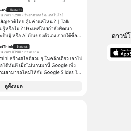
ัพย์ที่ธุรกิจมองข้ามมากที่สุด และจะ
์” ของอนุภูมิภาคลุ่มแม่น้ำโขง
นแมน
อมูลที่กระจัดกระจายให้กลายเป็นรายได้ที่
ยืนยันแล้ว
วาน เวลา 12:00 • วิทยาศาสตร์ & เทคโนโลยี
ไม่โตแต่งบโฆษณาก็
สัญชาติไทย คุ้มค่าแค่ไหน ? | Talk
ตอบอาจอยู่ที่ฐานลูกค้าเดิมที่คุณมีอยู่
 รู้หรือไม่ ? ประเทศไทยกำลังพัฒนา
RM #CRM #ลูกค้าเดิม #Revenue
ดาวน์
ิษฐ์ หรือ AI เป็นของตัวเอง ภายใต้ชื่อ
nAcademy #interview
ฐานด้าน
ntothemoon
etThink
ยืนยันแล้ว
้าใจภาษาไทย และบริบททางสังคมไทยได้
วาน เวลา 03:00 • การตลาด
ntothemoonpodcast
I ของ
emini สร้างสไลด์สวย ๆ ในคลิกเดียว เอาไป
คุ้มค่าแค่ไหน ? และหลังจากนำ
อได้ทันที เมื่อไม่นานมานี้ Google เพิ่ง
มาใช้จริง จะเกิดอะไรขึ้นกับสังคมไทย
ามสามารถใหม่ให้กับ Google Slides ให้
ะเศรษฐกิจไทยบ้าง ? ร่วมวิเคราะห์
้ Gemini ช่วยสร้างสไลด์นำเสนอแบบ
่านมุมมองของ ดร.อภิวดี ปิยธรรมรงค์ ผู้
ในคลิกเดียว ไม่ต้องเสียเวลาทำเองอีกต่อ
ดูทั้งหมด
ญอาวุโสด้านบูรณาการข้อมูลและปัญญา
 ThaiLLM