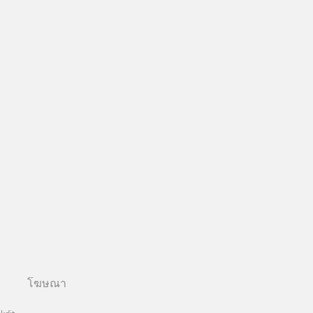
โฆษณา