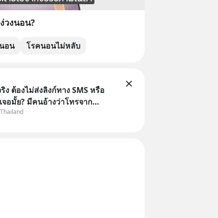
ง่วงนอน?
่นอน
โรคนอนไม่หลับ
ิง ต้องไม่ส่งลิงก์ทาง SMS หรือ
เจอมั้ย? มีคนอ้างว่าโทรจาก
 Thailand
กว่าบัญชีมีปัญหา แล้วให้กดลิงก์
ือสแกนคิวอาร์โค้ดทันที มาฟัง “ป้า
ลโกง” เพื่อรู้ทันมุกหลอกลวงในคราบ