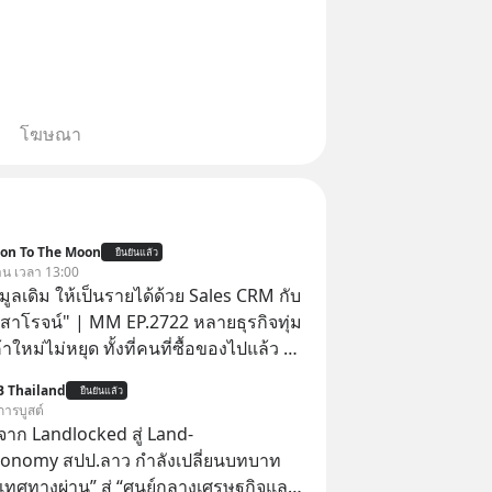
โฆษณา
ion To The Moon
ยืนยันแล้ว
วาน เวลา 13:00
อมูลเดิม ให้เป็นรายได้ด้วย Sales CRM กับ
 สาโรจน์" | MM EP.2722 หลายธุรกิจทุ่ม
าใหม่ไม่หยุด ทั้งที่คนที่ซื้อของไปแล้ว คือ
โอกาสซื้อซ้ำสูงที่สุด แต่กลับปล่อยให้เงียบ
B Thailand
ยืนยันแล้ว
ission To The Moon EP
การบูสต์
มาคุยกับคุณโค้ก สาโรจน์ อธิวิทวัส CEO &
าก Landlocked สู่ Land-
 Wisible ผู้มีประสบการณ์ด้านงานขาย
conomy สปป.ลาว กำลังเปลี่ยนบทบาท
ากกว่า 20 ปี ว่าทำไม "ลูกค้าเดิม" ถึง
เทศทางผ่าน” สู่ “ศูนย์กลางเศรษฐกิจและ