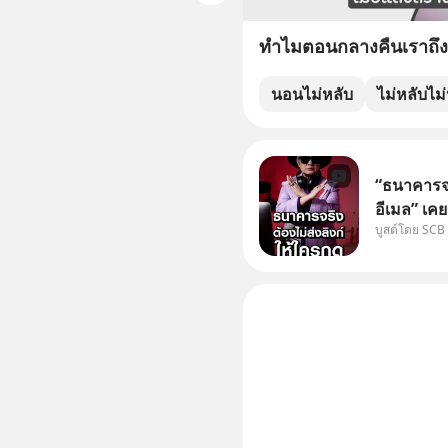
ทำไมตอนกลางคืนเราถึง
นอนไม่หลับ
ไม่หลับไม
“ธนาคารจร
อีเมล” เคย
บูสต์โดย SCB
ธนาคาร บอ
โน่นนี่ หร
เก๋าเล่าก