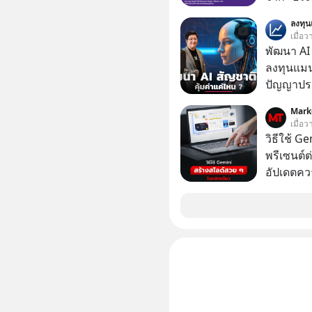
เป็นสินทร
โลจิสติกส
ลงทุ
เปลี่ยนข้
เมื่อ
ต่อเนื่องได้ยังไง ถ้ายอดขาย
พัฒนา AI 
พอแล้ว คำ
ลงทุนแมน
#SalesC
ปัญญาประด
#Missio
“ThaiLLM” เพื่อให้คนไทยมีโครงสร้างพื้น
#missio
Mark
AI ที่เข
เมื่อ
#missio
เป็นอย่างดี คำถามคือ การลงมือพัฒนา A
วิธีใช้ G
ประเทศจะ
พรีเซนต์ต่
ThaiLLM 
อัปเดตคว
ธุรกิจไทย แล
สามารถใช
เรื่องนี้ผ
สวย ๆ ได้
เชี่ยวชา
ไป
ประดิษฐ์ และคุณปฏิภาณ ประเสริฐสม ผู้จัดการ
โครงการ