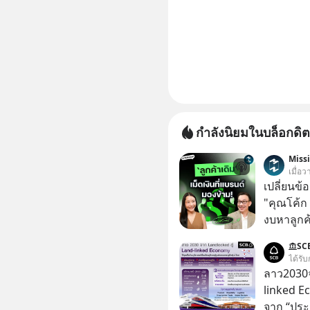
กำลังนิยมในบล็อกดิต
Miss
เมื่อ
เปลี่ยนข้
"คุณโค้ก
งบหาลูกค้
กลุ่มที่มี
SC
หายไปโดยไม่รู้ตัว ใน M
ได้รับ
นี้ เราจะ
ลาว2030จ
Founder,
linked E
และ CRM ม
จาก “ประ