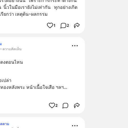
รได้อย่างนั้น   เพราะการกระทำต่างกัน   
 นิ้วในมือเรายังไม่เท่ากัน   ทุกอย่างเกิด
 เรียกว่า เหตุต้น~ผลกรรม
1
2
ม
 • ความคิดเห็น
สำแดงตอนไหน
อเปล่า 
ทองหลังพระ หน้าเนื้อใจเสือ ฯลฯ
... 
2
ิดตาม