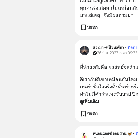
แน่นอนอยู่แล้วค่ะ  ทำอย่างไ
ทุกคนจึงเกิดมาไม่เหมือนกัน 
มาแต่เหตุ   จึงมีผลตามมา  
บันทึก
แวะมา~แป๊บบเดียว
•
ติดตา
26 มิ.ย. 2023 เวลา 09:32
ที่น่าสงสัยคือ ผลลัพธ์จะ
ดีเรากับดีเขาเหมือนกันไหม
คนทำชั่วใจจริงตั้งมั่นทำหรื
ทำไมมีคำว่าแพะรับบาป ปิด
ดูเพิ่มเติม
บันทึก
หนอนน้อยซ์ จอมป่วน 🦋
•
ต