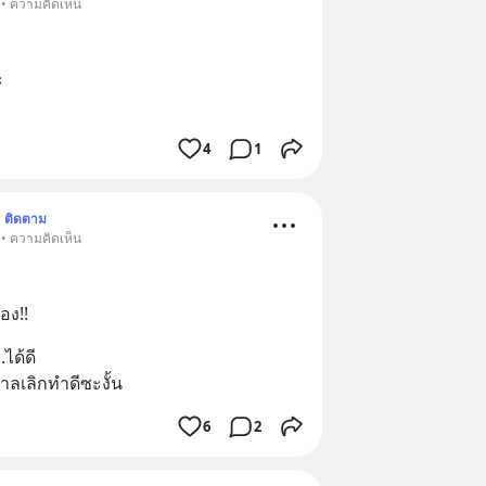
 • ความคิดเห็น
ะ
4
1
ติดตาม
 • ความคิดเห็น
อง!!
ได้ดี
พาลเลิกทำดีซะงั้น
6
2