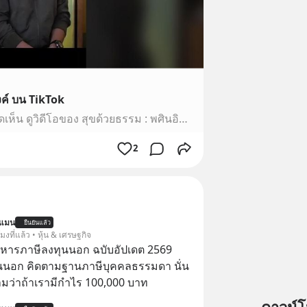
งค์ บน TikTok
ถูกใจ 1659 ครั้ง 40 ความคิดเห็น ดูวิดีโอของ สุขด้วยธรรม : พศินอินทรวงค์
2
นแมน
ยืนยันแล้ว
โมงที่แล้ว • หุ้น & เศรษฐกิจ
บริหารภาษีลงทุนนอก ฉบับอัปเดต 2569
นนอก คิดตามฐานภาษีบุคคลธรรมดา นั่น
ว่าถ้าเรามีกำไร 100,000 บาท