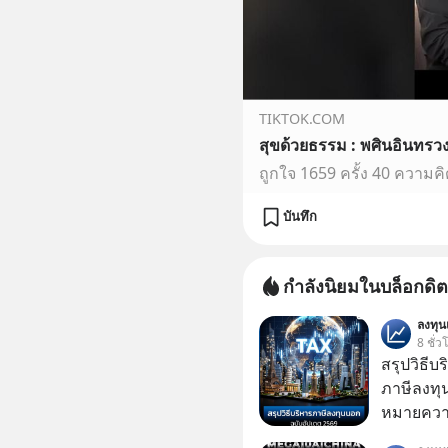
TIKTOK.COM
สุขด้วยธรรม : พศินอินทรว
บันทึก
กำลังนิยมในบล็อกดิต
ลงทุ
8 ชั่ว
สรุปวิธี
ภาษีลงทุ
หมายความ