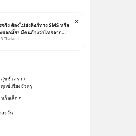
ริง ต้องไม่ส่งลิงก์ทาง SMS หรือ
คยเจอมั้ย? มีคนอ้างว่าโทรจาก
CB Thailand
บอกว่าบัญชีมีปัญหา แล้วให้กด
นนี่ หรือสแกนคิวอาร์โค้ดทันที มา
ก๋าเล่ากลโกง” เพื่อรู้ทันมุกหลอก
ราบ
สุขชั่วคราว
ข์เพียงชั่วครู่
เร็จเล็ก ๆ
่ละวัน