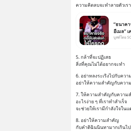
ความคิดลบจะทำลายตัวเรา
“ธนาคารจ
อีเมล” เ
บูสต์โดย S
ธนาคาร 
ลิงก์โน่
ฟัง “ป้าเ
5. กล้าที่จะปฏิเสธ
ลวงในค
สิ่งที่คุณไม่ได้อยากจะทำ
6. อย่าหลงระเริงไปกับความ
อย่าให้ความสำคัญกับความทุก
7. ให้ความสำคัญกับความสำ
อะไรง่าย ๆ ที่เราทำสำเร็จ 
จะช่วยให้เรามีกำลังใจในแต
8. อย่าให้ความสำคัญ
กับคำติฉินนินทามากเกินไป