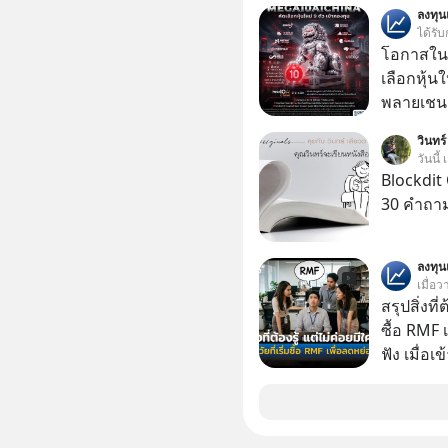
ลงทุ
ไม่เคยปฏิ
ได้รับ
‘สร้างขอบเ
โอกาสในห
รอยร้าวในคว
เลือกหุ้น
แอปเท๋ Di
พลายเชน AI จีน 
รวิศ หาญอ
โปรโมชัน
วินทร์
สวัสดิ์ จ
บาทขึ้นไป
วันนี้
รักษาใจข
Blockdit 
รอบข้างไปพร้
30 คำถา
#selfdev
#missio
ลงทุ
เมื่อว
สรุปสิ่งที่
ซื้อ RMF 
ฟัง เมื่อเ
ภาษี หลายคนมักได้รับคำแนะนำให้ลงทุนใน RMF
เพราะนอก
โอกาสในการ