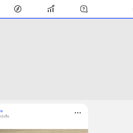
าม
นังสือ