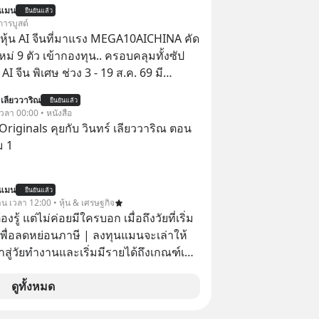
นแมน
ยืนยันแล้ว
เสธใครอย่างนี้มาก่อน แต่พอตั้งใจจะ
การบูสต์
ขต’ เพื่อตัวเองดูสักครั้ง กลับทำให้เกิด
ุ้น AI จีนที่มาแรง MEGA10AICHINA คัด
ามสัมพันธ์เสียอย่างนั้น โดยรายการ
ใหม่ 9 ตัว เข้ากองทุน.. ครอบคลุมทั้งซัป
nner Talk ในวันนี้โฮสต์ทั้ง 2 ท่าน แทป-
พิเศษ ช่วง 3 - 19 ส.ค. 69 มี
ุตสาหะ และ เอ๋ นิ้วกลม-สราวุธ เฮ้ง
 ลด 50% ค่าธรรมเนียมซื้อ | ยอด 2 ล้าน
 เลียววาริณ
ะพาทุกคนไปสำรวจวิธีสร้างขอบเขตเพื่อ
ยืนยันแล้ว
 ฟรีค่าธรรมเนียมซื้อ
 เวลา 00:00 • หนังสือ
องตัวเองและรักษาความสัมพันธ์ของคน
Originals คุยกับ วินทร์ เลียววาริณ ตอน
อมกัน #boundary
ม 1
elopment #แอปเท๋dinnertalk
ntothemoonpodcast
นแมน
ยืนยันแล้ว
าน เวลา 12:00 • หุ้น & เศรษฐกิจ
ต้องรู้ แต่ไม่ค่อยมีใครบอก เมื่อถึงวัยที่เริ่ม
เพื่อลดหย่อนภาษี | ลงทุนแมนจะเล่าให้
ข้าสู่วัยทำงานและเริ่มมีรายได้ถึงเกณฑ์เสีย
จากจะช่วยลดหย่อนภาษีได้แล้ว ยังเป็น
ดูทั้งหมด
สร้างความมั่งคั่งระยะยาว แต่น้อยคน