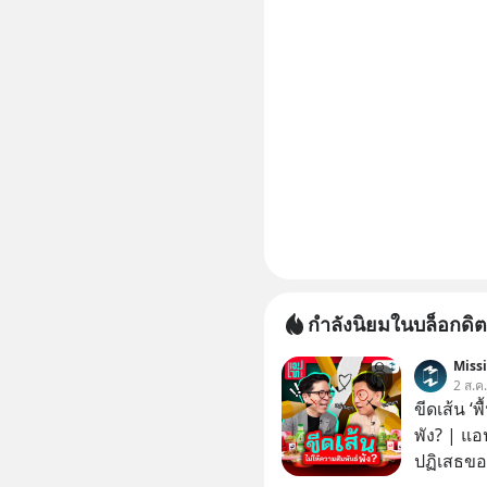
กำลังนิยมในบล็อกดิต
Miss
2 ส.ค
ขีดเส้น ‘พ
พัง? | แอ
ปฏิเสธของ
ตั้งกำแพง