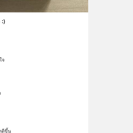
 :)
ใจ
จ
ดีขึ้น