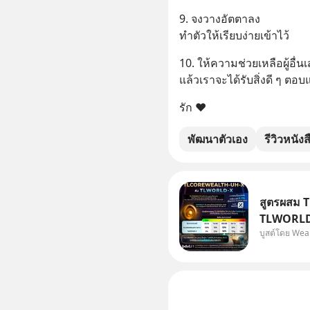
9. จงวางอัตตาลง
ทำตัวให้เรียบง่ายเข้าไว้
10. ให้ความช่วยเหลือผู้อื่น
แล้วเราจะได้รับสิ่งดี ๆ ตอ
รัก ❤️
พัฒนาตัวเอง
รีวิวหนังส
สูตรผสม 
TLWORLD-
บูสต์โดย Wea
WealthX 