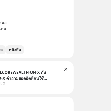
เสมอ
บแทน
ือ
หนังสือ
TLCOREWEALTH-UH-X กับ
X คำถามยอดฮิตที่คนใช้
lthX
ถามเข้ามา