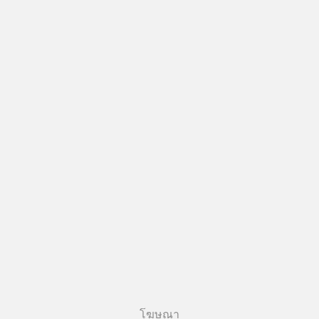
โฆษณา