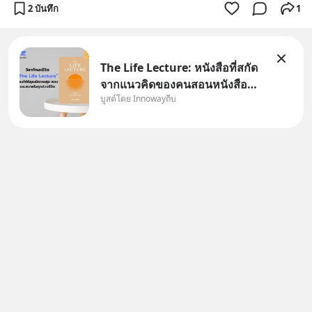
2 บันทึก
1
The Life Lecture: หนังสือที่สกัด
จากแนวคิดของคนสอนหนังสือ
บูสต์โดย Innowayถีบ
สวัสดีครับเพื่อนๆชาว
InnowayTeeb วันหยุดสบายๆ วัน
นี้แอดเพิ่งจะอ่านหนังสือที่น่าสนใจ
จบแล้วเกิดคำถามว่า