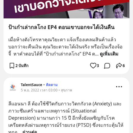
ป้าเก๋าเล่ากลโกง EP4 ตอนเขาบอกจะได้เงินคืน
เมื่อห้างดังโทรหาคุณวิยะดา แจ้งเรื่องเคลมสินค้าแล้ว
บอกว่าจะคืนเงิน คุณวิยะดาจะได้เงินจริง หรือเป็นเรื่องจ้อ
จี้  หาคำตอบได้ที่ “ป้าเก๋าเล่ากลโกง” EP4 ต
... 
ดูเพิ่มเติม
2 บันทึก
3
6
TalentSauce
•
ติดตาม
5 พ.ย. 2022 เวลา 03:00 • สุขภาพ
ลีแอนนา ลี ต้องใช้ชีวิตกับภาวะวิตกกังวล (Anxiety) และ
ภาวะซึมเศร้าเฉพาะเหตุการณ์ (Situational 
Depression) มานานกว่า 15 ปี อีกทั้งยังเผชิญกับโรค
เครียดหลังผ่านเหตุการณ์ร้ายแรง (PTSD) ซึ่งจะกระตุ้นให้
ทุกอ
... 
อ่านต่อ