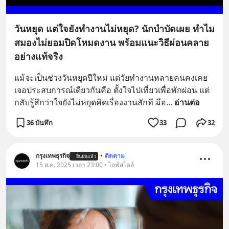
วันหยุด แต่ใจยังทำงานไม่หยุด? นักบำบัดเผย ทำไม
สมองไม่ยอมปิดโหมดงาน พร้อมแนะวิธีผ่อนคลาย
อย่างแท้จริง
แม้จะเป็นช่วงวันหยุดปีใหม่ แต่วัยทำงานหลายคนคงเคย
เจอประสบการณ์เดียวกันคือ ตั้งใจไปเที่ยวเพื่อพักผ่อน แต่
กลับรู้สึกว่าใจยังไม่หยุดคิดเรื่องงานสักที มือ
... 
อ่านต่อ
36 บันทึก
33
32
กรุงเทพธุรกิจ
•
ติดตาม
ยืนยันแล้ว
15 ส.ค. 2025 เวลา 23:00 • ไลฟ์สไตล์