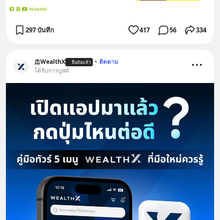
297 บันทึก
417
56
334
WealthX
•
ติดตาม
ยืนยันแล้ว
ได้รับการบูสต์