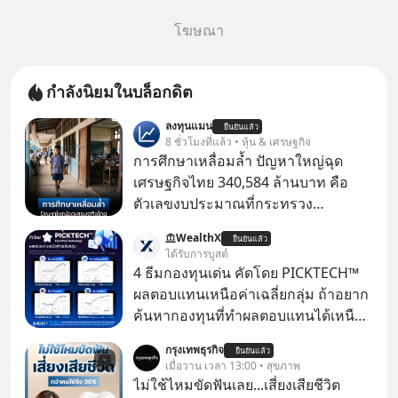
โฆษณา
กำลังนิยมในบล็อกดิต
ลงทุนแมน
ยืนยันแล้ว
8 ชั่วโมงที่แล้ว • หุ้น & เศรษฐกิจ
การศึกษาเหลื่อมล้ำ ปัญหาใหญ่ฉุด
เศรษฐกิจไทย 340,584 ล้านบาท คือ
ตัวเลขงบประมาณที่กระทรวง
ศึกษาธิการ ได้รับจัดสรรในงบประมาณ
WealthX
ยืนยันแล้ว
รายจ่ายประจำปี 2568 ซึ่งมากที่สุดเป็น
ได้รับการบูสต์
อันดับ 2 รองจากกระทรวงการคลัง
4 ธีมกองทุนเด่น คัดโดย PICKTECH™
ผลตอบแทนเหนือค่าเฉลี่ยกลุ่ม ถ้าอยาก
ค้นหากองทุนที่ทำผลตอบแทนได้เหนือ
กว่าค่าเฉลี่ยกลุ่ม โดยที่ไม่ต้องมานั่ง
กรุงเทพธุรกิจ
ยืนยันแล้ว
ค้นหาข้อมูลและวิเคราะห์เองให้เสีย
เมื่อวาน เวลา 13:00 • สุขภาพ
เวลา แค่ใช้ PICKTECH™ บนแอป
ไม่ใช้ไหมขัดฟันเลย...เสี่ยงเสียชีวิต