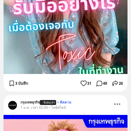
3 บันทึก
31
49
26
กรุงเทพธุรกิจ
•
ติดตาม
ยืนยันแล้ว
1 ม.ค. เวลา 02:00 • ไลฟ์สไตล์