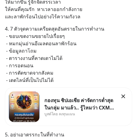
ให้มากขึ้น รู้จักจัดสรรเวลา
ให้คนที่คุณรัก  หาเวลาออกกำลังกาย
และลาพักร้อนไปอย่างไร้ความกังวล
4. 7 ตัวจุดความเครียดสุดอันตรายในการทำงาน
 - ขอบเขตงานขยายไปเรื่อยๆ
 - หมกมุ่นอ่านอีเมลตอนลาพักร้อน
 - ข้อมูลถาโถม
 - ตารางงานที่คาดเดาไม่ได้
 - การอดนอน
 - การตัดขาดจากสังคม
 - เดดไลน์ที่เป็นไปไม่ได้
กองทุน ชิปเอเชีย ค่าจัดการต่ำสุด
ในกลุ่ม มาแล้ว.. รู้ไหมว่า CXMT
บูสต์โดย ลงทุนแมน
อยู่ดี ๆ ขึ้นมาเป็นบริษัทอันดับ 1 ใน
จีนแซงหน้า Tencent ขณะ
เดียวกัน TSMC เป็นบริษัทอันดับ 1
5. อย่าเอาตรรกะในที่ทำงาน