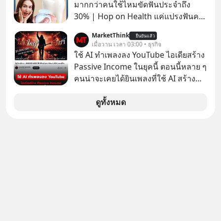
WealthX ช่วยคัดกองทุนเด่นให้ได้
มากกว่าคนใช้ไหมขัดฟันประจำถึง
30% | Hop on Health แค่แปรงฟันคง
ไม่พอ..จากการวิจัยตามเก็บข้อมูลผู้สูง
MarketThink
ยืนยันแล้ว
อายุ 5,000 คน มีข้อมูลที่น่าสนใจเกี่ยว
เมื่อวาน เวลา 03:00 • ธุรกิจ
กับโรคต่างๆที่เกิดจากการไม่ใช้ไหมขัด
ใช้ AI ทำเพลงลง YouTube ไอเดียสร้าง
ฟันเป็นประจำ เสี่ยงเกิดโรคนำไปสู่การ
Passive Income ในยุคนี้ ตอนนี้หลาย ๆ
เสียชีวิต...อะไรคือสาเหตุติดตามได้ใน
คนน่าจะเคยได้ยินเพลงที่ใช้ AI สร้าง
Hop On Health
ผ่านหูกันมาบ้าง เช่น เพลง “ไม่มีใคร
รู้ตัวเรา” จากช่องชื่อว่า UNHEARD
ดูทั้งหมด
MUSIC ที่ตอนนี้มียอดรับชมกว่า 26
ล้านครั้งแล้ว