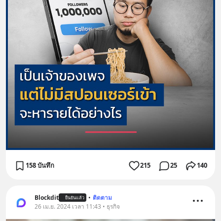
158 บันทึก
215
25
140
Blockdit
•
ติดตาม
ยืนยันแล้ว
26 เม.ย. 2024 เวลา 11:43 • ธุรกิจ