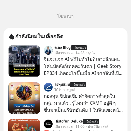
โฆษณา
กำลังนิยมในบล็อกดิต
ด.ดล Blog
ยืนยันแล้ว
เมื่อวาน เวลา 14:28 • ธุรกิจ
จีนจะแจก AI ฟรีไปทำไม? เจาะลึกแผน
โค่นบัลลังก์เทคตะวันตก | Geek Story
EP834 เกิดอะไรขึ้นเมื่อ AI จากจีนที่เปิด
ให้ใช้งานฟรี กลับทำผลงานได้เทียบเท่า
ลงทุนแมน
ยืนยันแล้ว
AI ระดับท็อปของอเมริกาที่ใช้เงินลงทุน
ได้รับการบูสต์
สร้างกว่าร้อยล้านดอลลาร์
กองทุน ชิปเอเชีย ค่าจัดการต่ำสุดใน
ปรากฏการณ์นี้ทำเอาซีอีโอผู้ทรง
กลุ่ม มาแล้ว.. รู้ไหมว่า CXMT อยู่ดี ๆ
อิทธิพลอย่าง Jensen Huang แห่ง
ขึ้นมาเป็นบริษัทอันดับ 1 ในจีนแซงหน้า
Nvidia ถึงกับออกปากเชียร์สุดตัวว่านี่
Tencent ขณะเดียวกัน TSMC เป็น
Histofun Deluxe
คืออนาคต แต่ในขณะเดียวกัน บริษัท
ยืนยันแล้ว
บริษัทอันดับ 1 ในไต้หวันมานานแล้ว
เมื่อวาน เวลา 11:00 • ประวัติศาสตร์
ยักษ์ใหญ่อย่าง OpenAI และ