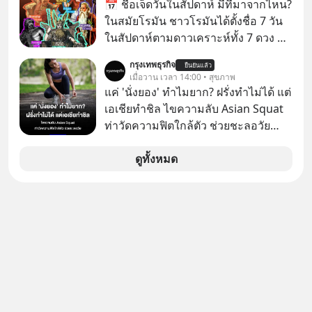
📅 ชื่อเจ็ดวันในสัปดาห์ มีที่มาจากไหน?
Anthropic กลับนั่งไม่ติด ถึงขั้นรีบส่ง
ในสมัยโรมัน ชาวโรมันได้ตั้งชื่อ 7 วัน
สัญญาณเตือนรัฐบาลอเมริกาว่าสิ่งนี้คือ
ในสัปดาห์ตามดาวเคราะห์ทั้ง 7 ดวง ที่
ภัยความมั่นคงระดับชาติ ทำไมจีนถึง
ชาวโรมันรู้จักในตอนนั้น
ยอมหงายการ์ดแจกเทคโนโลยีระดับ
กรุงเทพธุรกิจ
ยืนยันแล้ว
เมื่อวาน เวลา 14:00 • สุขภาพ
โลกให้ทุกคนดาวน์โหลดไปใช้แบบฟรีๆ
แค่ 'นั่งยอง' ทำไมยาก? ฝรั่งทำไม่ได้ แต่
และเบื้องหลังข้ออ้างเรื่องความ
เอเชียทำชิล ไขความลับ Asian Squat
ปลอดภัย แท้จริงแล้วบริษัทยักษ์ใหญ่
ท่าวัดความฟิตใกล้ตัว ช่วยชะลอวัย
ของอเมริกากำลังกลัวอะไรกันแน่ เลือก
หลายคนอาจเคยเห็นคลิปไวรัลของชาว
ฟังกันได้เลยนะครับ อย่าลืมกด Follow
ต่างชาติที่พยายามทำ “Asian Squat”
ดูทั้งหมด
ติดตาม PodCast ช่อง Geek Forever’s
หรือการนั่งยองแบบคนเอเชีย แต่สุดท้าย
Podcast ของผมกันด้วยนะครับ 🎧 ฟัง
ก็เสียการทรงตัว ล้มหงายหลัง หรือไม่ก็
ผ่าน Spotify : https://bit.ly/3THQjeg
ต้องยกส้นเท้าขึ้น เพราะไม่สามารถนั่ง
🎧 ฟังผ่าน Apple Podcast :
ค้างในท่านั้นได้
https://bit.ly/3S20TMC 🎧 ฟังผ่าน
Podbean : https://bit.ly/4q3cgAi 🎧
ฟังผ่าน Youtube :
https://youtu.be/eSTDquQTWtI The
original article appeared here