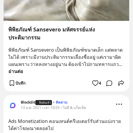
พิพิธภัณฑ์ Sansevero มหัศจรรย์แห่ง
ประติมากรรม
พิพิธภัณฑ์ Sansevero เป็นพิพิธภัณฑ์ขนาดเล็ก แต่พลาด
ไม่ได้ เพราะมีงานประติมากรรมเลื่องชื่ออยู่ แต่เรามาผิด
แผนเพราะว่าหลงทางอยู่นาน ต้องเข้าไปถามทหารแถว
... 
อ่านต่อ
บันทึก
4
Blockdit
•
ติดตาม
ยืนยันแล้ว
13 ธ.ค. 2021 เวลา 10:55 • ไอที & แก็ดเจ็ต
Ads Monetization คอนเทนต์ครีเอเตอร์รับส่วนแบ่งราย
ได้ค่าโฆษณาตลอดไป