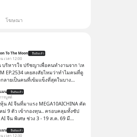
โฆษณา
ion To The Moon
ยืนยันแล้ว
วาน เวลา 12:00
 บริหารใจ ปรัชญาเพื่อคนทำงานจาก ‘เห
 5M EP.2534 เคยสงสัยไหมว่าทำไมคนที่ดู
กลายเป็นคนที่เข้มแข็งที่สุดในบาง
์ แล้วทำไมคนที่ไม่ออกแรงทำอะไรเลย
นแมน
ยืนยันแล้ว
วามสำเร็จได้ไวกว่าใครเพื่อน? ไม่แน่ว่า
การบูสต์
้อาจจะเป็นคนที่รู้จักบริหารใจตัวเอง และ
ุ้น AI จีนที่มาแรง MEGA10AICHINA คัด
ที่สุดก็เป็นได้ โดยพอดแคสต์ 5M
ใหม่ 9 ตัว เข้ากองทุน.. ครอบคลุมทั้งซัป
จะพาทุกคนไปสำรวจวิธีการบริหารคนและ
พิเศษ ช่วง 3 - 19 ส.ค. 69 มี
ปรัชญาเพื่อคนทำงานจาก ‘เหลาจื่อ’ (เล่า
 ลด 50% ค่าธรรมเนียมซื้อ | ยอด 2 ล้าน
นแมน
ปราชญ์จีนแห่งยุคไปด้วยกัน
ยืนยันแล้ว
 ฟรีค่าธรรมเนียมซื้อ
วาน เวลา 12:30