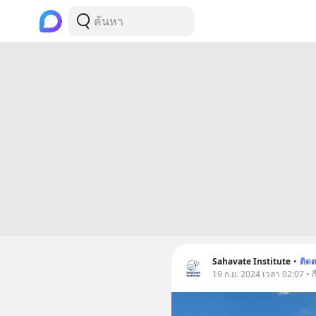
Sahavate Institute
•
ติด
19 ก.ย. 2024 เวลา 02:07 • ก