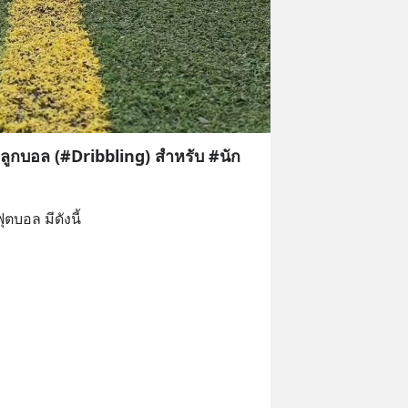
ยงลูกบอล (#Dribbling) สำหรับ #นัก
ตบอล มีดังนี้