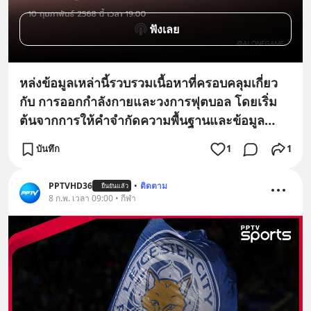
ฟังเลย
หล่งข้อมูลเหล่านี้รวบรวมเนื้อหาที่ครอบคลุมเกี่ยว
กับ การออกกำลังกายและวงการฟุตบอล โดยเริ่ม
ต้นจากการให้คำจำกัดความพื้นฐานและข้อมูล
ทั่วไปจากวิกิพีเดีย
บันทึก
1
1
PPTVHD36
•
ติดตาม
ยืนยันแล้ว
8 ก.พ. เวลา 09:00 • กีฬา