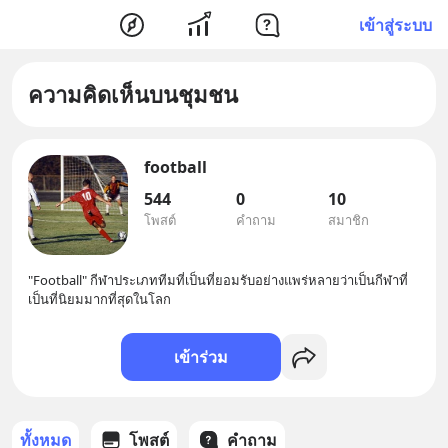
เข้าสู่ระบบ
ความคิดเห็นบนชุมชน
football
544
0
10
โพสต์
คำถาม
สมาชิก
"Football" กีฬาประเภททีมที่เป็นที่ยอมรับอย่างแพร่หลายว่าเป็นกีฬาที่
เป็นที่นิยมมากที่สุดในโลก
เข้าร่วม
ทั้งหมด
โพสต์
คำถาม