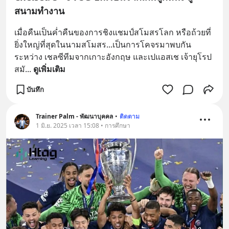
สนามทำงาน
เมื่อคืนเป็นค่ำคืนของการชิงแชมป์สโมสรโลก หรือถ้วยที่
ยิ่งใหญ่ที่สุดในนามสโมสร...เป็นการโคจรมาพบกัน
ระหว่าง เชลซีทีมจากเกาะอังกฤษ และเปแอสเช เจ้ายุโรป
สมั
... 
ดูเพิ่มเติม
บันทึก
Trainer Palm - พัฒนาบุคคล
•
ติดตาม
1 มิ.ย. 2025 เวลา 15:08 • การศึกษา