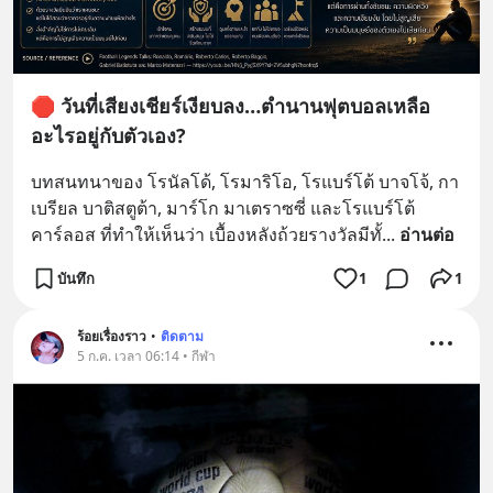
🛑 วันที่เสียงเชียร์เงียบลง…ตำนานฟุตบอลเหลือ
อะไรอยู่กับตัวเอง?
บทสนทนาของ โรนัลโด้, โรมาริโอ, โรแบร์โต้ บาจโจ้, กา
เบรียล บาติสตูต้า, มาร์โก มาเตราซซี่ และโรแบร์โต้ 
คาร์ลอส ที่ทำให้เห็นว่า เบื้องหลังถ้วยรางวัลมีทั้
... 
อ่านต่อ
บันทึก
1
1
ร้อยเรื่องราว
•
ติดตาม
5 ก.ค. เวลา 06:14 • กีฬา