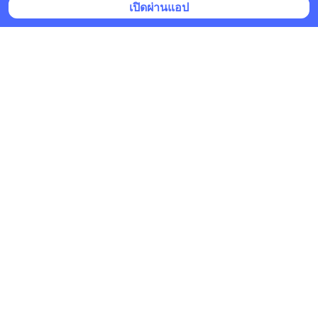
เปิดผ่านแอป
WatchFriends
•
ติดตาม
25 ธ.ค. 2024 เวลา 16:31 • กีฬา