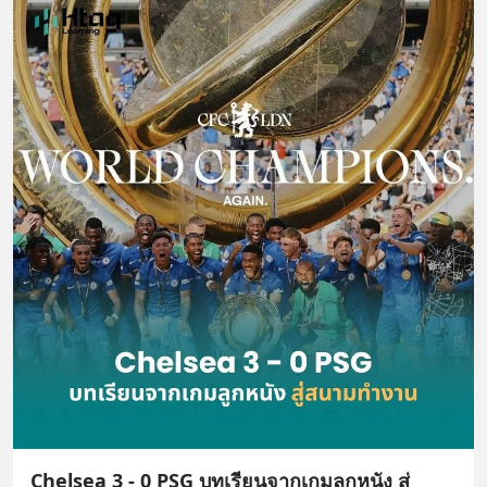
Chelsea 3 - 0 PSG บทเรียนจากเกมลูกหนัง สู่