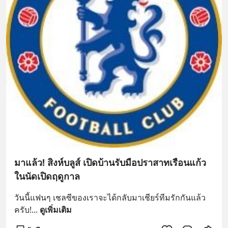
มาแล้ว! สิงห์บลูส์ เปิดบ้านรับมือปราสาทเรือนแก้ว
ในนัดเปิดฤดูกาล
วันนี้แฟนๆ เชลซีของเราจะได้กลับมาเชียร์ทีมรักกันแล้ว
ครับ!
... 
ดูเพิ่มเติม