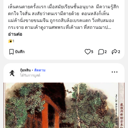
เห็นคนตายครั้งแรก เมื่อสมัยเรียนชั้นอนุบาล  มีความรู้สึก
ตกใจ ใจสั่น สงสัยว่าตนเรามีตายด้วย  ตอนหลังก็เห็น
แม่ค้านั่งขายขนมจีน ถูกรถสิบล้อเบรคแตก วิ่งทับสมอง
กระจาย ตามเค้าดูงานศพพระที่เค้าเผา ที่สถานฌาป
... 
อ่านต่อ
1
บันทึก
5
2
2
กุ้ยหลิน
•
ติดตาม
ได้รับการบูสต์