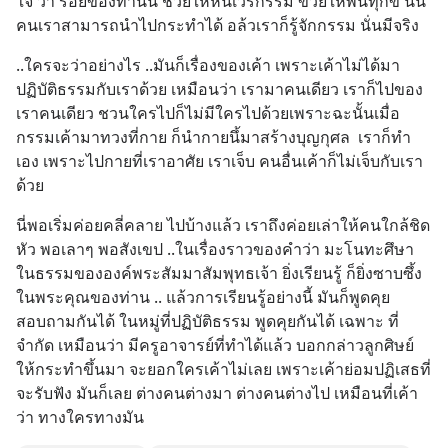
ใจ ว่า รอยของท่านนี้ ช่วยให้หนีเวรกรรม ข่วยให้พ้นทุกข์ นั้น
คนเราสามารถนำไปกระทำได้ อล้วเราก็รู้จักกรรม นั่นมีจริง
..ใครจะว่าอย่างไร ..มันก็เรื่องของเค้า เพราะเค้าไม่ได้มา
ปฏิบัติธรรมกับเราด้วย เหมือนว่า เรามาคนเดียว เราก็ไปของ
เราคนเดียว ชวนใครไปก็ไม่มีใครไปด้วยเพราะฉะนั้นเมื่อ
กรรมเค้ามาทวงที่กาย ก็นำกายนึ้มาสร้างบุญกุศล  เราก็ทำ
เอง เพราะไปกายที่เราอาศัย เราเจ็บ คนอื่นเค้าก็ไม่เจ็บกับเรา
ด้วย
นี่พอเริ่มค่อยคลี่คลาย ไปบ้างแล้ว เราถึงค่อยเล่าให้คนใกล้ชิด
หัว พอเลาๆ พอสังเขป ..ในเรื่องราวของคำว่า มะโนทะศึษา 
ในธรรมขององค์พระสัมมาสัมพุทธเจ้า ยิ่งเรียนรู้ ก็ยิ่งซาบซึ้ง 
ในพระคุณของท่าน .. แล้วการเรียนรู้อย่างนี้ มันก็พูดคุย
สอบถามกันได้ ในหมู่ที่ปฏิบัติธรรม พูดคุยกันได้ เฉพาะ ที่
จำกัด เหมือนว่า มีครูอาจารย์ที่ทำได้แล้ว บอกกล่าวลูกศิษย์ 
ให้กระทำขึ้นมา จะยอกใครเค้าไม่เลย เพราะเค้าย่อมปฏิเสธที่
จะรับฟัง มันก็เลย ต่างคนต่างมา ต่างคนต่างไป เหมือนที่เค้า
ว่า ทางใครทางมัน