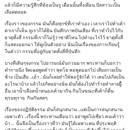
แล้วก็มีความรู้สึกที่ท้องเป็นรู เดือนนั้นทั้งเดือน ปัสสาวะเป็น
เลือดตลอด
เรื่องราวของกรรม มันก็คือทุกข์ที่เราทำเอง เวลาเราไปทำเค้า 
ตาเราก็เห็น หูเราก็ได้ยิน บันทึกภาพบันเสียง ที่เราทำไปไว้กับ
ธาตุทั้งสี่ กรรมที่เราก็ไม่รู้ว่าชาติไหน ไปทำอะไรไว้ ธาตุทั้งสี่
ก็แสดงออกมา ให้ดูเป็นตัวอย่าง นั่นเป็นเรื่องของการเรียนรู้ 
ในคำว่า กรรมที่อยู่กับธาตทั้งสี่ที่บันทึก
บางที่เดินๆจงกรม ไปอารมณ์มันกวนมาก พระท่านก็บอกว่า 
ทำกายนิ่ง จิตเฉยพูดคำว่า พุทโธ พอพูดออกไป เสียงกายเป็น
ช้าง เป็นเสือ ..เอ้า ..นั่นก็เลยทำให้พอรู้จักได้ ว่า เคยไปเกิดเป็น
อะไรมาบ้าง แล้วไปเกิดอย่างนั่น มันก็ต้องไปทำร้ายทำลายผู้ื่
อื่น เอาน้ำเลือดน้ำหนองเค้ามากิน กินในขณะที่เค้าก็ดิ้น
ทุรนทุราย  กินกันสดๆ
เรื่องของปฏิบัติธรรม มันก็สนุกสนาน ..แต่เป็นการสนุกสนาน 
เฉพาะตัว ..เรื่องนี้ พระท่านเตือนว่า อย่าพูดไปเชียว คนเค้าว่า
บ้า ..  นั้นจึงเป็นเรื่องราวที่ว่า มันรู้ได้เฉพาะตน ที่ประพฤติ