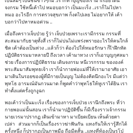
เป็นลิ้มๆ เป็นชิ้นขาวๆก็มี .เราก็ทำบุญของเรามาเรื่อย เดิน
จงกรม ใช้หนี้เค้าไป หมอบอกว่า เป็นมะเร็ง ..เราก็ไม่ไปหา
หมอ อะไรอีก การตรวจสุขภาพ ก็งดไปเลย ไม่อยากให้ เค้า
บอกว่าไปหาหมอด่วน ..
เมื่อถึงคราวเจ็บป่วย รู้ว่า เจ็บป่วยเพราะเรามีกรรม กรรมที่
สะสมมากับธาตุทั้งสี่ เราก็ไม่บ่นไม่แพร่งพรายอะไรให้คนใกล้
ชิด เค้าต้องเป็นห่วง ..แล้วก็ว่า ต้องไปให้หมอรักษา ก็เีาฝึกหัด 
ปฏิบัติธรรมมาหลายปี ถึงเวลา เค้ามาทวง เราก็เอาบุญกุศลมา
ช่วย เรื่องการปฏิบัติธรรม เดินจงกรม หนีเวรกรรม ขององค์
พระสัมมาสัมพุทธเจ้า เราก็นำกายพ่อแม่ที่ให้เรามาอาศัย เอา
มาเดินในรอยของผู้ที่มีกายเป็นบุญ ไม่ต้องคิดนึกอะไร มีแต่ว่า
พุทโธ อารมณ์มันกวนมาด ก็พูดคำว่าพุทโธให้หูเราได้ยิน เรา
ทำตั้งแต่ครั้งถูกงูฉก
พอเค้าว่าเป็นมะเร็ง เรื่องของการเจ็บป่วย เรานึกถึงพระ ที่ว่า 
กายพอแม่นั้นสอน เราก็นำมาปฏิบัติขึ้น ก็มีเรื่องราวเจ้ากรรม
นายเวรมาปรากฏ เดินเข้ามาหา มาเบียดเบียน เห็นด้วยตา
เปล่า   ส่วนมากก็เป็นเรื่องราวฆ่าฟันกัน  แทงกันให้เรารู้สึกได้ 
ครั้งหนึ่ง ก็ปรากฏเป็นภาพมือ ถือมีดสั้น ..แทงที่ท้องเป็นรูโบ๋ 