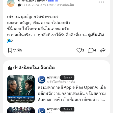
ศาสตร์แห่งความจริง
•
ติดตาม
13 ต.ค. 2024 เวลา 13:08 • ความคิดเห็น
เพราะมนุษย์ถูกอวิชชาครอบงำ
และขาดปัญญาจึงมองออกไปนอกตัว
ชี้นิ้วออกไปโทษคนอื่นไม่เคยยอมรับ
ความเป็นจริงว่า   ทุกสิ่งที่เราได้รับคือสิ่งที่เรา
... 
ดูเพิ่มเติม
2
บันทึก
3
4
กำลังนิยมในบล็อกดิต
ลงทุนแมน
ยืนยันแล้ว
8 ชั่วโมงที่แล้ว • ธุรกิจ
สรุปมหากาพย์ Apple ฟ้อง OpenAI เมื่อ
อดีตพนักงาน กลายประเด็น ขโมยความ
ลับทางการค้า ถ้าเพื่อนเก่าที่เคยทำงาน
ด้วยกัน ทักมาขอให้เราช่วยหาไฟล์งาน
ลงทุนแมน
ยืนยันแล้ว
เก่าที่เขาเคยทำไว้ ตอนยังอยู่บริษัท