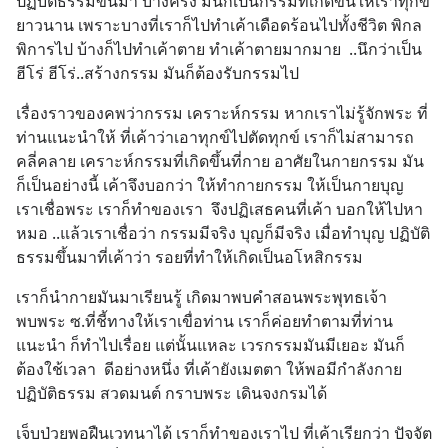
ปฏิบัติธรรมขึ้นมา บางครั้ง มันก็เป็นกรรมที่เกิดขึ้นให้เราทุกข์
ยาวนาน เพราะบางที่เราก็ไปทำเค้าเดือดร้อนไปทั้งชีวิต พิกล
พิการไป บ้างก็ไปทำเค้าตาย ทำเค้าตายมากมาย  ..นึกว่าเป็น
ฮีโร่ ฮีโร่..สร้างกรรม มันก็ต้องรับกรรมไป
เรื่องราวของคพว่ากรรม เคราะห์กรรม หากเราไม่รู้จักพระ ที่
ท่านแนะนำให้ ที่เค้าว่าเอาทุกข์ไปตัดทุกข์ เราก็ไม่สามารถ
คลี่คลาย เคราะห์กรรมที่เกิดขึ้นที่กาย อาศัยในกายกรรม มัน
ก็เป็นอย่างนี้ เค้าจึงบอกว่า ให้ทำกายกรรม ให้เป็นกายบุญ  
เราเชื่อพระ เราก็ทำของเรา  จึงปฏิเสธคนที่เค้า บอกให้ไปหา
หมอ ..แล้วเราเชื่อว่า กรรมมีจริง บุญก็มีจริง เมื่อทำบุญ ปฏิบัติ
ธรรมขึ้นมาที่เค้าว่า รอยที่ทำให้เกิดเป็นอโหสิกรรม
เราก็นำกายมันมาเรียนรู้ เกิดมาพบคำสอนพระพุทธเจ้า 
พบพระ ซ.ที่ชี้ทางให้เราเขื่อท่าน เราก็ค่อยทำตามที่ท่าน
แนะนำ ก็ทำไปเรื่อย แต่นั้นแหละ เวรกรรมมันมีเยอะ มันก็
ต้องใช้เวลา  ดีอย่างหนึ่ง ที่เค้ายังเมตตา ให้พอมีกำลังกาย 
ปฏิบัติธรรม สวดมนต์ กราบพระ เดินจงกรมได้
เจ็บป่วยพอฝืนเวทนาได้ เราก็ทำของเราไป ที่เค้าเรียกว่า ปัจจัต