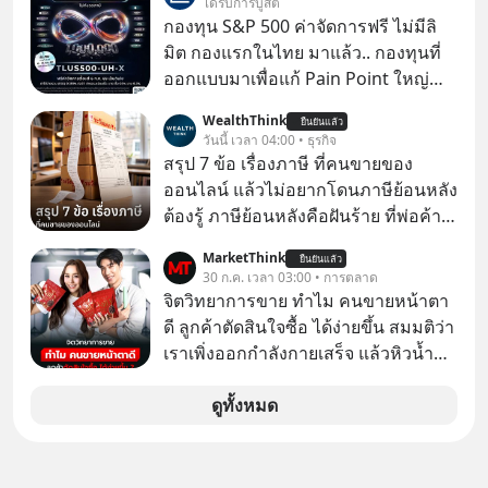
ได้รับการบูสต์
เดียวกัน
กองทุน S&P 500 ค่าจัดการฟรี ไม่มีลิ
มิต กองแรกในไทย มาแล้ว.. กองทุนที่
ออกแบบมาเพื่อแก้ Pain Point ใหญ่
ของนักลงทุนไทยพร้อมกัน 3 เรื่อง
WealthThink
ยืนยันแล้ว
วันนี้ เวลา 04:00 • ธุรกิจ
สรุป 7 ข้อ เรื่องภาษี ที่คนขายของ
ออนไลน์ แล้วไม่อยากโดนภาษีย้อนหลัง
ต้องรู้ ภาษีย้อนหลังคือฝันร้าย ที่พ่อค้า
แม่ค้าคนไหนก็คงไม่อยากพบเจอ
MarketThink
ยืนยันแล้ว
30 ก.ค. เวลา 03:00 • การตลาด
จิตวิทยาการขาย ทำไม คนขายหน้าตา
ดี ลูกค้าตัดสินใจซื้อ ได้ง่ายขึ้น สมมติว่า
เราเพิ่งออกกำลังกายเสร็จ แล้วหิวน้ำ
มาก ๆ แล้วเจอร้านขายน้ำอยู่สองร้านที่
ขายของเหมือนกันทุกอย่าง
ดูทั้งหมด