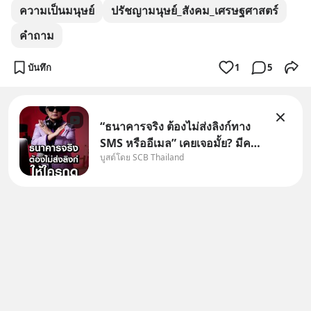
ความเป็นมนุษย์
ปรัชญามนุษย์_สังคม_เศรษฐศาสตร์
คำถาม
บันทึก
1
5
“ธนาคารจริง ต้องไม่ส่งลิงก์ทาง
SMS หรืออีเมล” เคยเจอมั้ย? มีคน
บูสต์โดย SCB Thailand
อ้างว่าโทรจากธนาคาร บอกว่า
บัญชีมีปัญหา แล้วให้กดลิงก์โน่นนี่
หรือสแกนคิวอาร์โค้ดทันที มาฟัง
“ป้าเก๋าเล่ากลโกง” เพื่อรู้ทันมุก
หลอกลวงในคราบ