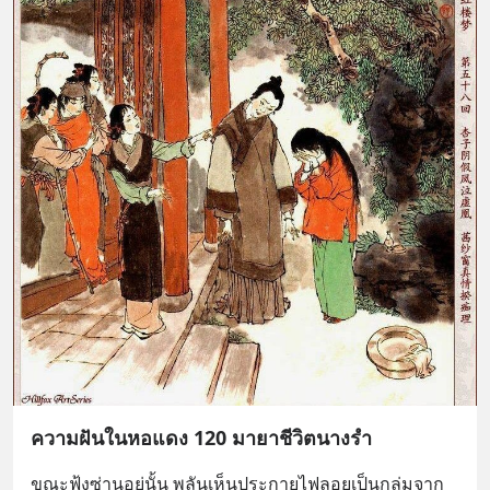
ความฝันในหอแดง 120 มายาชีวิตนางรำ
ขณะฟุ้งซ่านอยู่นั้น พลันเห็นประกายไฟลอยเป็นกลุ่มจาก