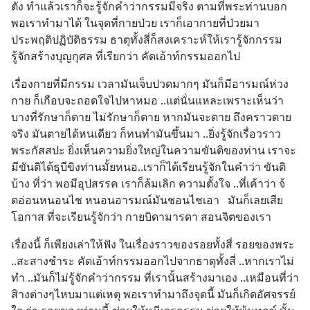
ตัง ทำแล้วเราก็จะรู้จักคำว่ากรรมมีจริง ตามที่พระท่านบอก 
พอเราทำมาได้ ในจุดที่กายป่วย เราก็เอากายที่ป่วยมา
ประพฤติปฏิบัติธรรม ธาตุทั้งสี่ก็สงเคราะห์ให้เรารู้จักกรรม 
รู้จักสร้างบุญกุศล ที่เรียกว่า คัดเอ้าท์กรรมออกไป
เรื่องกายที่มีกรรม เวลามันเจ็บปวดมากๆ มันก็มีอารมณ์ห่วง
กาย ก็เกือบจะถอดใจไปหาหมอ ..แต่นั่นแหละเพราะเห็นว่า 
บางที่รักษาก็ตาย ไม่รักษาก็ตาย หากมันจะตาย ถึงคราวตาย
จริง มันตายได้หนเดียว ก็ทนทำมันขึ้นมา ..ยิ่งรู้จักเรื่อวราว
พระกัสสปะ ยิ่งเห็นความยิ่งใหญ่ในความขันติของท่าน เราจะ
มีขันติได้ธุบีขิงท่านมั้ยหนอ..เราก็ได้เรียนรู้จักในคำว่า ขันติ
บ้าง ที่ว่า พอมีอุปสรรค เราก็ล้มเลิก ความตั้งใจ ..ที่เค้าว่า จ้
ตอ่อนหนอนไช หนอนอารมณ์มันชอนไชเอา   มันก็เลยเสีย
โอกาส ที่จะเรียนรู้จักว่า กายบิดามารดา สอนจิตของเรา
เรื่องนี้ ก็เพียงเล่าให้ฟัง ในเรื่องราวของรอยทั้งสี่ รอยของพระ 
..สะสางชำระ คัดเอ้าท์กรรมออกไปจากธาตุทั้งสี่ ..หากเราไม่
ทำ ..มันก็ไม่รู้จักคำว่ากรรม ที่เรานั้นสร้างมาเอง ..เหมือนที่ว่า 
สิางต่างๆไหบมาแต่เหตุ พอเราทำมาถึงจุดนี้ มันก็เกิดอัศจรรย์