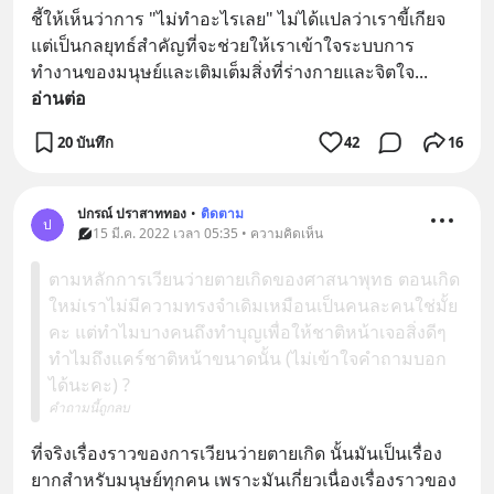
ชี้ให้เห็นว่าการ "ไม่ทำอะไรเลย" ไม่ได้แปลว่าเราขี้เกียจ 
แต่เป็นกลยุทธ์สำคัญที่จะช่วยให้เราเข้าใจระบบการ
ทำงานของมนุษย์และเติมเต็มสิ่งที่ร่างกายและจิตใจ
... 
อ่านต่อ
20 บันทึก
42
16
ปกรณ์ ปราสาททอง
•
ติดตาม
ป
15 มี.ค. 2022 เวลา 05:35 • ความคิดเห็น
ตามหลักการเวียนว่ายตายเกิดของศาสนาพุทธ ตอนเกิด
ใหม่เราไม่มีความทรงจำเดิมเหมือนเป็นคนละคนใช่มั้ย
คะ แต่ทำไมบางคนถึงทำบุญเพื่อให้ชาติหน้าเจอสิ่งดีๆ
ทำไมถึงแคร์ชาติหน้าขนาดนั้น (ไม่เข้าใจคำถามบอก
ได้นะคะ) ?
คำถามนี้ถูกลบ
ที่จริงเรื่องราวของการเวียนว่ายตายเกิด นั้นมันเป็นเรื่อง
ยากสำหรับมนุษย์ทุกคน เพราะมันเกี่ยวเนื่องเรื่องราวของ