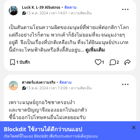
Luck K. L-39 Albatros
•
ติดตาม
13 ต.ค. 2024 เวลา 14:01 • ความคิดเห็น
เป็นสันดานโยนความผิดของมนุษย์ที่พ่ายแพ้ต่อกติกาโลก 
แต่ถึงอย่างไรก็ตาม พวกเค้าก็ยังไม่ยอมที่จะจนมุมง่ายๆ
อยู่ดี  จึงเป็นเรื่องที่ปกติเหลือเกิน ที่จะได้ยินมนุษย์ประเภท
นี้มักจะโทษฟ้าดินหรือสิ่งลี้ลับอยู่บ
... 
ดูเพิ่มเติม
1 บันทึก
1
2
ศาสตร์แห่งความจริง
•
ติดตาม
13 ต.ค. 2024 เวลา 13:08 • ความคิดเห็น
เพราะมนุษย์ถูกอวิชชาครอบงำ
และขาดปัญญาจึงมองออกไปนอกตัว
ชี้นิ้วออกไปโทษคนอื่นไม่เคยยอมรับ
ความเป็นจริงว่า   ทุกสิ่งที่เราได้รับคือสิ่งที่เรา
... 
ดูเพิ่มเติม
Blockdit ใช้งานได้ดีกว่าบนแอป
2
เปิดโพสต์นี้ในแอป Blockdit เพื่อรับประสบการณ์เต็มรูปแบบ