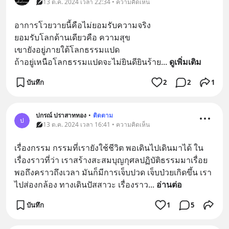
13 ต.ค. 2024 เวลา 22:34 • ความคิดเห็น
อาการโวยวายนี้คือไม่ยอมรับความจริง
ยอมรับโลกด้านเดียวคือ ความสุข
เขายังอยู่ภายใต้โลกธรรมแปด
ถ้าอยู่เหนือโลกธรรมแปดจะไม่ยินดียินร้าย
... 
ดูเพิ่มเติม
บันทึก
2
2
1
ปกรณ์ ปราสาททอง
•
ติดตาม
ป
13 ต.ค. 2024 เวลา 16:41 • ความคิดเห็น
เรื่องกรรม กรรมที่เรายังใช้ชีวิต พอเดินไปเดินมาได้ ใน
เรื่องราวที่ว่า เราสร้างสะสมบุญกุศลปฏิบัติธรรมมาเรื่อย  
พอถึงคราวถึงเวลา มันก็มีการเจ็บปวด เจ็บป่วยเกิดขึ้น เรา
ไปส่องกล้อง ทางเดินปัสสาวะ เรื่องราว
... 
อ่านต่อ
บันทึก
1
5