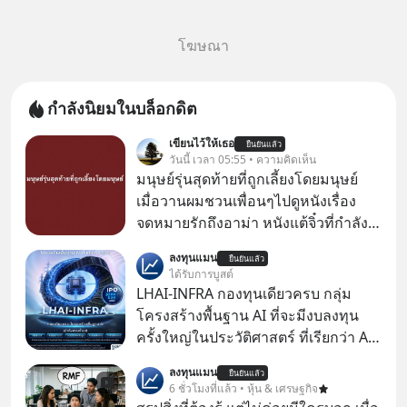
โฆษณา
กำลังนิยมในบล็อกดิต
เขียนไว้ให้เธอ
ยืนยันแล้ว
วันนี้ เวลา 05:55 • ความคิดเห็น
มนุษย์รุ่นสุดท้ายที่ถูกเลี้ยงโดยมนุษย์
เมื่อวานผมชวนเพื่อนๆไปดูหนังเรื่อง
จดหมายรักถึงอาม่า หนังแต้จิ๋วที่กำลัง
โด่งดังทั่วโลกอยู่ในตอนนี้ เหตุเกิดจาก
ลงทุนแมน
ยืนยันแล้ว
ป๊าผมเห็นโปสเตอร์หนังเรื่องนี้หลาย
ได้รับการบูสต์
เดือนก่อนและอยากดูมาก ด้วยเพราะว่า
LHAI-INFRA กองทุนเดียวครบ กลุ่ม
อากงก็มาจากเมืองจีน ป๊าก็พูดแต้จิ๋วได้
โครงสร้างพื้นฐาน AI ที่จะมีงบลงทุน
มีเรื่องราวมีความผูกพันที่ได้ยินตั้งแต่
ครั้งใหญ่ในประวัติศาสตร์ ที่เรียกว่า AI
เด็ก
Supercycle หุ้นกลุ่มนี้ปรับตัวลงมากใน
ลงทุนแมน
ยืนยันแล้ว
1 เดือนที่ผ่านมา แต่ความจริงคือทั่วโลก
6 ชั่วโมงที่แล้ว • หุ้น & เศรษฐกิจ
ยังเดินหน้าลงทุน AI อย่างต่อเนื่อง ซึ่ง