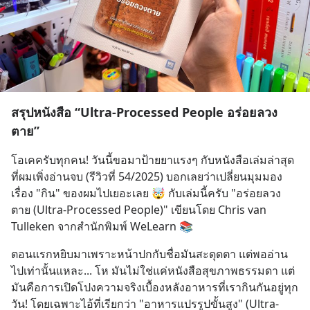
สรุปหนังสือ “Ultra-Processed People อร่อยลวง
ตาย”
โอเคครับทุกคน! วันนี้ขอมาป้ายยาแรงๆ กับหนังสือเล่มล่าสุด
ที่ผมเพิ่งอ่านจบ (รีวิวที่ 54/2025) บอกเลยว่าเปลี่ยนมุมมอง
เรื่อง "กิน" ของผมไปเยอะเลย 🤯 กับเล่มนี้ครับ "อร่อยลวง
ตาย (Ultra-Processed People)" เขียนโดย Chris van 
Tulleken จากสำนักพิมพ์ WeLearn 📚
ตอนแรกหยิบมาเพราะหน้าปกกับชื่อมันสะดุดตา แต่พออ่าน
ไปเท่านั้นแหละ... โห มันไม่ใช่แค่หนังสือสุขภาพธรรมดา แต่
มันคือการเปิดโปงความจริงเบื้องหลังอาหารที่เรากินกันอยู่ทุก
วัน! โดยเฉพาะไอ้ที่เรียกว่า "อาหารแปรรูปขั้นสูง" (Ultra-