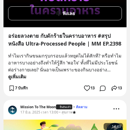
ฟังเลย
อร่อยลวงตาย กับดักร้ายในคราบอาหาร #สรุป
หนังสือ Ultra-Processed People | MM EP.2398
ทำไมเรากินขนมกรุบกรอบแล้วหยุดไม่ได้สักที? หรือทำไม
อาหารบางอย่างถึงทำให้รู้สึก ‘พอใจ’ ทั้งที่ไม่มีประโยชน์
ต่อร่างกายเลย? นั่นอาจเป็นเพราะของกินบางอย่าง
... 
ดูเพิ่มเติม
7 บันทึก
13
13
Mission To The Moon
•
ติดตาม
ยืนยันแล้ว
17 มิ.ย. 2025 เวลา 13:00 • สุขภาพ
14:43