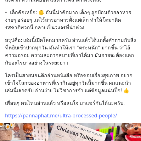
•	เด็กคือเหยื่อ: 👶 อันนี้น่าคิดมาก เด็กๆ ถูกป้อนด้วยอาหาร
ง่ายๆ อร่อยๆ แต่ไร้สารอาหารตั้งแต่เล็ก ทำให้โตมาติด
รสชาติพวกนี้ กลายเป็นวงจรที่น่าห่วง
สรุปคือ: เล่มนี้เปิดโลกมากครับ อ่านแล้วได้แต่ตั้งคำถามกับสิ่ง
ที่หยิบเข้าปากทุกวัน มันทำให้เรา "ตระหนัก" มากขึ้น ว่าไอ้
ความอร่อย ความสะดวกสบายที่เราได้มา มันอาจจะต้องแลก
กับอะไรบางอย่างในระยะยาว
ใครเป็นสายนอนดึกอ่านหนังสือ หรือชอบเรื่องสุขภาพ อยาก
เข้าใจโลกของอาหารที่เรากินอยู่ทุกวันนี้มากขึ้น ผมแนะนำ
เล่มนี้เลยครับ อ่านง่าย ไม่วิชาการจ๋า แต่ข้อมูลแน่นปึ้ก! 👍
เพื่อนๆ คนไหนอ่านแล้ว หรือสนใจ มาแชร์กันได้นะครับ!
https://pannaphat.me/ultra-processed-people/