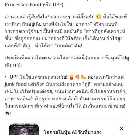
Processed Food หรือ UPF)
อ่านจบแล้วรู้สึกยังไง? บอกตรงๆ ว่ามีอึ้งครับ 😳 คือไอ้ของที่
เรากินๆ กันอยู่เนี่ย บางทีมันไม่ใช่ "อาหาร" จริงๆ แบบที่
ร่างกายเรารู้จักมาเป็นล้านปี แต่มันคือ "สารที่ถูกสังเคราะห์
ขึ้น" ซึ่งถูกออกแบบมาอย่างดีให้อร่อย เก็บได้นาน กำไรสูง 
และที่สำคัญ... ทำให้เรา "เสพติด" มัน!
ประเด็นที่ผมว่าโคตรน่าสนใจจากเล่มนี้ (และจากข้อมูลที่ไปดู
เพิ่มมา):
•	UPF ไม่ใช่แค่ขนมถุงนะเว้ย! 🍟🍕🌭 ตอนแรกนึกว่าแค่ 
Junk food แต่จริงๆ มันรวมถึงอาหาร "ดูดี" หลายอย่างเลย 
เช่น โยเกิร์ตปรุงแต่งรส, ขนมปังบางชนิด, ซีเรียลอาหารเช้า, 
อาหารคลีนสำเร็จรูปบางอย่าง คือถ้ามันผ่านกรรมวิธีเยอะๆ 
ใส่สารแปลกๆ ที่เราทำเองที่บ้านไม่ได้ อันนั้นแหละเข้าข่าย!
1
โอกาสในหุ้น AI จีนที่มาแรง