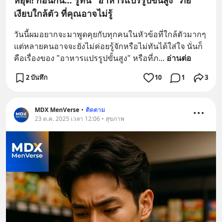
เงียบใกล้ตัว ที่คุณอาจไม่รู้
วันนี้ผมอยากจะมาพูดคุยกับทุกคนในหัวข้อที่ใกล้ตัวมากๆ 
แต่หลายคนอาจจะยังไม่ค่อยรู้จักหรือไม่ทันได้ใส่ใจ นั่นก็
คือเรื่องของ "อาหารแปรรูปขั้นสูง" หรือที่ภ
... 
อ่านต่อ
2 บันทึก
10
1
3
MDX MenVerse
•
ติดตาม
23 ต.ค. 2025 เวลา 12:06 • สุขภาพ