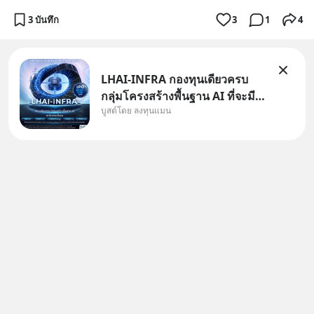
3 บันทึก
3
1
4
LHAI-INFRA กองทุนเดียวครบ
กลุ่มโครงสร้างพื้นฐาน AI ที่จะมี
บูสต์โดย ลงทุนแมน
งบลงทุนครั้งใหญ่ในประวัติศาสตร์
ที่เรียกว่า AI Supercycle หุ้นกลุ่ม
นี้ปรับตัวลงมากใน 1 เดือนที่ผ่าน
มา แต่ความจริงคือทั่วโลกยังเดิน
หน้าลงทุน AI