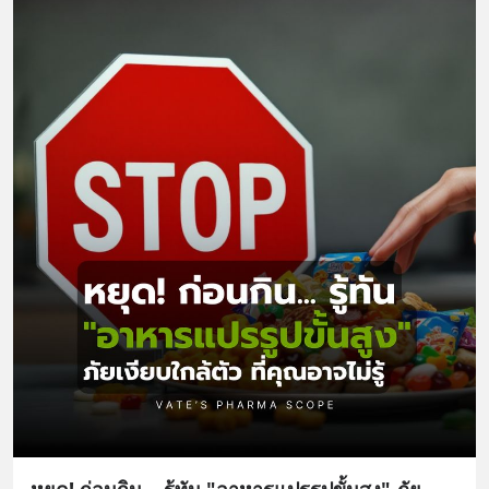
หยุด! ก่อนกิน... รู้ทัน "อาหารแปรรูปขั้นสูง" ภัย