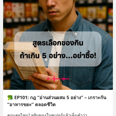
🥦 EP101: กฎ “อ่านส่วนผสม 5 อย่าง” – เกราะกัน
“อาหารขยะ” ตลอดชีวิต
คุณเคยไหม? หยิบของในซูเปอร์แล้วเห็นคำว่า