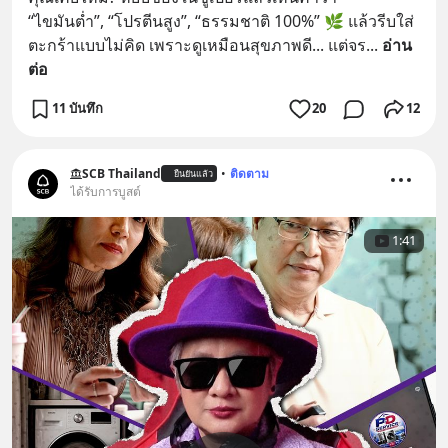
“ไขมันต่ำ”, “โปรตีนสูง”, “ธรรมชาติ 100%” 🌿 แล้วรีบใส่
ตะกร้าแบบไม่คิด เพราะดูเหมือนสุขภาพดี... แต่จร
... 
อ่าน
ต่อ
11 บันทึก
20
12
SCB Thailand
•
ติดตาม
ยืนยันแล้ว
ได้รับการบูสต์
1:41