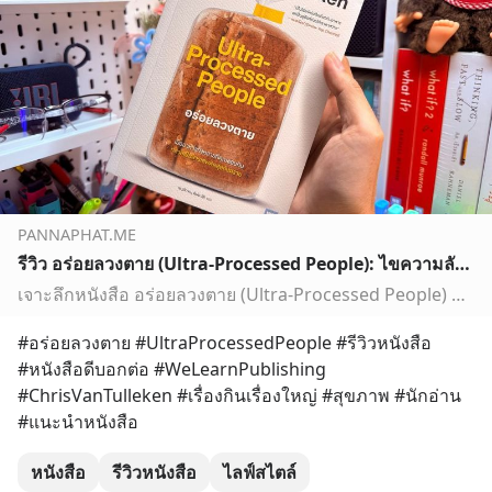
PANNAPHAT.ME
รีวิว อร่อยลวงตาย (Ultra-Processed People): ไขความลับอาหารแปรรูปที่คุณอาจไม่เคยรู้ | krapalm หนังสือซื้อแล้วอ่านด้วย
เจาะลึกหนังสือ อร่อยลวงตาย (Ultra-Processed People) พร้อมสรุปประเด็นน่าคิด ทำความเข้าใจอาหารแปรรูปสูง (UPF) ผลกระทบ และวิธีรับมือ เพื่อสุขภาพที่ดีขึ้น
#อร่อยลวงตาย #UltraProcessedPeople #รีวิวหนังสือ 
#หนังสือดีบอกต่อ #WeLearnPublishing 
#ChrisVanTulleken #เรื่องกินเรื่องใหญ่ #สุขภาพ #นักอ่าน 
#แนะนำหนังสือ
หนังสือ
รีวิวหนังสือ
ไลฟ์สไตล์