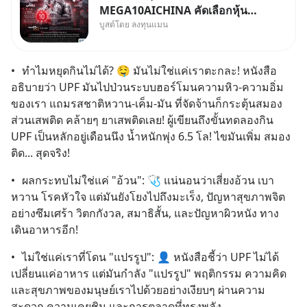
MEGA10AICHINA คัดเลือกหุ้น
บูสต์โดย ลงทุนแมน
ใหม่ 9 ตัว เข้ากองทุน.. ครอบคลุม
ทั้งซัปพลายเชน AI จีน พิเศษ ช่วง
3 - 19 ส.ค. 69 มีโปรโมชัน ลด
•	ทำไมหยุดกินไม่ได้? 🤤 มันไม่ใช่แค่เราตะกละ! หนังสือ
50% ค่าธรรมเนียมซื้อ | ยอด 2
อธิบายว่า UPF มันไปป่วนระบบฮอร์โมนความหิว-ความอิ่ม
ล้านบาทขึ้นไป ฟรีค่าธรร
ของเรา แถมรสชาติหวาน-เค็ม-มัน ที่จัดจ้านก็กระตุ้นสมอง
ส่วนเสพติด คล้ายๆ ยาเสพติดเลย! ผู้เขียนถึงขั้นทดลองกิน 
UPF เป็นหลักอยู่เดือนนึง น้ำหนักพุ่ง 6.5 โล! ไขมันเพิ่ม สมอง
ติด... สุดจริง!
•	ผลกระทบไม่ใช่แค่ "อ้วน": 🩺 แน่นอนว่าเสี่ยงอ้วน เบา
หวาน โรคหัวใจ แต่มันยังโยงไปถึงมะเร็ง, ปัญหาสุขภาพจิต
อย่างซึมเศร้า วิตกกังวล, สมาธิสั้น, และปัญหาผิวหนัง ทาง
เดินอาหารอีก!
•	ไม่ใช่แค่เราที่โดน "แปรรูป": 👤 หนังสือชี้ว่า UPF ไม่ได้
เปลี่ยนแค่อาหาร แต่มันกำลัง "แปรรูป" พฤติกรรม ความคิด 
และสุขภาพของมนุษย์เราไปด้วยอย่างเงียบๆ ผ่านความ
สะดวก ความเคยชิน และการตลาดที่ทรงพลัง