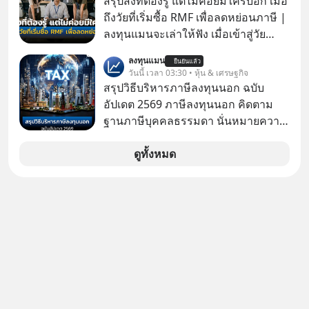
สรุปสิ่งที่ต้องรู้ แต่ไม่ค่อยมีใครบอก เมื่อ
ต้องการโครงสร้างพื้นฐานด้าน AI
ถึงวัยที่เริ่มซื้อ RMF เพื่อลดหย่อนภาษี |
จำนวนมาก ตั้งแต่เมโมรีชิป เก็บข้อมูล
ลงทุนแมนจะเล่าให้ฟัง เมื่อเข้าสู่วัย
ยันระบบไฟฟ้า และระบายความร้อน
ทำงานและเริ่มมีรายได้ถึงเกณฑ์เสีย
ลงทุนแมน
ยืนยันแล้ว
ภาษี หลายคนมักได้รับคำแนะนำให้
วันนี้ เวลา 03:30 • หุ้น & เศรษฐกิจ
ลงทุนใน RMF เพราะนอกจากจะช่วยลด
สรุปวิธีบริหารภาษีลงทุนนอก ฉบับ
หย่อนภาษีได้แล้ว ยังเป็นโอกาสในการ
อัปเดต 2569 ภาษีลงทุนนอก คิดตาม
สร้างความมั่งคั่งระยะยาว แต่น้อยคน
ฐานภาษีบุคคลธรรมดา นั่นหมายความ
นักที่จะลงลึกว่า ถ้าลงทุนใน RMF ควรรู้
ว่าถ้าเรามีกำไร 100,000 บาท
อะไรบ้าง ควรดู ตรงไหน ทำอย่างไร ถึง
ดูทั้งหมด
จะดีกับเรา แล้วเราควรรู้ข้อมูลอะไร
เกี่ยวกับ RMF บ้าง เพื่อให้นำไปใช้ต่อได้
จริง ๆ ลงทุนแมนจะเล่าให้ฟัง