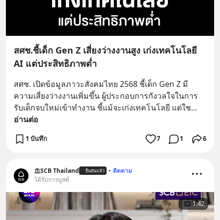
สศช.ชี้เด็ก Gen Z เสี่ยงว่างงานสูง เก่งเทคโนโลยี
AI แต่ประสิทธิภาพต่ำ
สศช. เปิดข้อมูลภาวะสังคมไทย 2568 ชี้เด็ก Gen Z มี
ความเสี่ยงว่างงานเพิ่มขึ้น ผู้ประกอบการกังวลใจในการ
รับเด็กจบใหม่เข้าทำงาน ชี้แม้จะเก่งเทคโนโลยี แต่ใช
... 
อ่านต่อ
1 บันทึก
7
1
6
SCB Thailand
•
ติดตาม
ยืนยันแล้ว
ได้รับการบูสต์
1:42