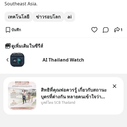
Southeast Asia.
เทคโนโลยี
ข่าวรอบโลก
ai
บันทึก
1
ดูเพิ่มเติมในซีรีส์
AI Thailand Watch
สิทธิที่คุณพ่อควรรู้ เกี่ยวกับสถานะ
บุตรที่ต่างกัน หลายคนเข้าใจว่า
บูสต์โดย SCB Thailand
"เมื่อเป็นลูกของพ่อและแม่ ก็ย่อม
เป็นบุตรชอบด้วยกฎหมายของทั้ง
สองฝ่าย" แต่ในความเป็นจริง
กฎหมายไทยไม่ได้กำหนดไว้แบบ