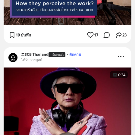
19 บันทึก
17
23
SCB Thailand
•
ติดตาม
ยืนยันแล้ว
ได้รับการบูสต์
0:34