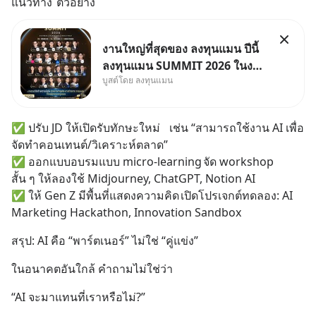
แนวทาง	ตัวอย่าง
งานใหญ่ที่สุดของ ลงทุนแมน ปีนี้
ลงทุนแมน SUMMIT 2026 ในงาน
บูสต์โดย ลงทุนแมน
นี้จะมีเจ้าของธุรกิจ Dr.PONG,
หมึกกรุบ, Srichand, Jones’
Salad, LA GLACE, Fastwork,
✅ ปรับ JD ให้เปิดรับทักษะใหม่	เช่น “สามารถใช้งาน AI เพื่อ
MizuMi, KARMART, อิชิตัน มา
จัดทำคอนเทนต์/วิเคราะห์ตลาด”
แชร์ความรู้การสร้างธุรกิจ
✅ ออกแบบอบรมแบบ micro-learning	จัด workshop 
สั้น ๆ ให้ลองใช้ Midjourney, ChatGPT, Notion AI
✅ ให้ Gen Z มีพื้นที่แสดงความคิด	เปิดโปรเจกต์ทดลอง: AI 
Marketing Hackathon, Innovation Sandbox
สรุป: AI คือ “พาร์ตเนอร์” ไม่ใช่ “คู่แข่ง”
ในอนาคตอันใกล้ คำถามไม่ใช่ว่า
“AI จะมาแทนที่เราหรือไม่?”