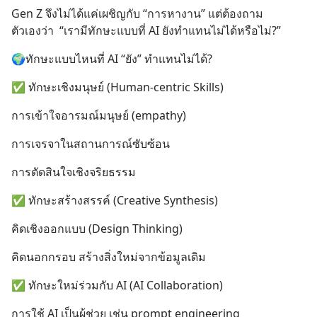
เศรษฐกิจ #SCBEIC #อสังหา
Gen Z จึงไม่ได้แค่เผชิญกับ “การหางาน” แต่ต้องถาม
#บ้านล้นตลาด #เศรษฐกิจไทย
ตัวเองว่า  “เรามีทักษะแบบที่ AI ยังทำแทนไม่ได้หรือไม่?”
#EICAround #SCBThailand
สามารถดูคลิปท
🌍ทักษะแบบไหนที่ AI “ยัง” ทำแทนไม่ได้?
✅ ทักษะเชิงมนุษย์ (Human-centric Skills)
การเข้าใจอารมณ์มนุษย์ (empathy)
การเจรจาในสถานการณ์ซับซ้อน
การตัดสินใจเชิงจริยธรรม
✅ ทักษะสร้างสรรค์ (Creative Synthesis)
คิดเชิงออกแบบ (Design Thinking)
คิดนอกกรอบ สร้างสิ่งใหม่จากข้อมูลเดิม
✅ ทักษะใหม่ร่วมกับ AI (AI Collaboration)
การใช้ AI เป็นผู้ช่วย เช่น prompt engineering