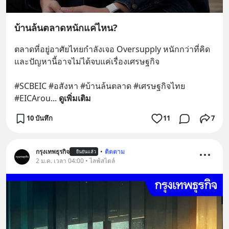
บ้านล้นตลาดหนักแค่ไหน?
ตลาดที่อยู่อาศัยไทยกำลังเจอ Oversupply หนักกว่าที่คิด 
และปัญหานี้อาจไม่ได้จบแค่เรื่องเศรษฐกิจ 
#SCBEIC #อสังหา #บ้านล้นตลาด #เศรษฐกิจไทย 
#EICArou
... 
ดูเพิ่มเติม
10 บันทึก
11
7
กรุงเทพธุรกิจ
•
ติดตาม
ยืนยันแล้ว
2 ม.ค. เวลา 04:00 • ไลฟ์สไตล์