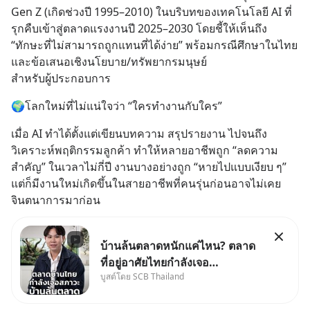
Gen Z (เกิดช่วงปี 1995–2010) ในบริบทของเทคโนโลยี AI ที่
รุกคืบเข้าสู่ตลาดแรงงานปี 2025–2030 โดยชี้ให้เห็นถึง 
“ทักษะที่ไม่สามารถถูกแทนที่ได้ง่าย” พร้อมกรณีศึกษาในไทย 
และข้อเสนอเชิงนโยบาย/ทรัพยากรมนุษย์
สำหรับผู้ประกอบการ
🌍โลกใหม่ที่ไม่แน่ใจว่า “ใครทำงานกับใคร”
เมื่อ AI ทำได้ตั้งแต่เขียนบทความ สรุปรายงาน ไปจนถึง
วิเคราะห์พฤติกรรมลูกค้า ทำให้หลายอาชีพถูก “ลดความ
สำคัญ” ในเวลาไม่กี่ปี งานบางอย่างถูก “หายไปแบบเงียบ ๆ” 
แต่ก็มีงานใหม่เกิดขึ้นในสายอาชีพที่คนรุ่นก่อนอาจไม่เคย
จินตนาการมาก่อน
บ้านล้นตลาดหนักแค่ไหน? ตลาด
ที่อยู่อาศัยไทยกำลังเจอ
บูสต์โดย SCB Thailand
Oversupply หนักกว่าที่คิด และ
ปัญหานี้อาจไม่ได้จบแค่เรื่อง