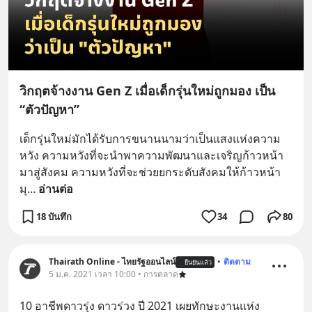
วิกฤตจ้างงาน Gen Z เมื่อเด็กรุ่นใหม่ถูกมอง เป็น
“ตัวปัญหา”
เด็กรุ่นใหม่มักได้รับการขนานนามว่าเป็นแสงแห่งความ
หวัง ความหวังที่จะนำพาความพัฒนาและเจริญก้าวหน้า
มาสู่สังคม ความหวังที่จะช่วยยกระดับสังคมให้ก้าวหน้า 
มุ
... 
อ่านต่อ
18 บันทึก
34
80
Thairath Online - ไทยรัฐออนไลน์
•
ติดตาม
ยืนยันแล้ว
5 ม.ค. 2021 เวลา 10:00 • การตลาด
10 อาชีพดาวรุ่ง ดาวร่วง ปี 2021 เผยทักษะงานแห่ง