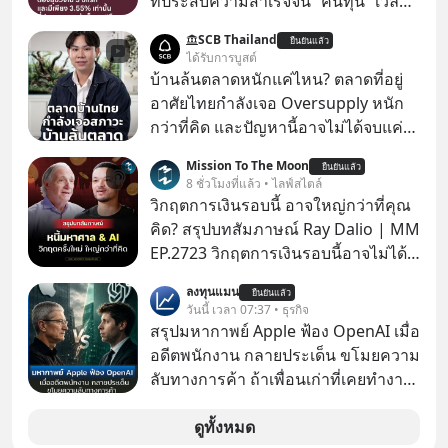
ที่ประสบความสำเร็จจน “คืนทุน” เวลา
มองเข้าไปในวงการ K-POP เรามักจะ
SCB Thailand
ยืนยันแล้ว
เห็นภาพความสำเร็จที่หรูหรา คอนเสิร์ต
ได้รับการบูสต์
สเกลใหญ่ระดับสเตเดียม และยอดขา
บ้านล้นตลาดหนักแค่ไหน? ตลาดที่อยู่
ยอัลบัมถล่มทลายจากวงตัวท็อปอย่าง
อาศัยไทยกำลังเจอ Oversupply หนัก
BTS, BLACKPINK หรือ SEVENTEEN
กว่าที่คิด และปัญหานี้อาจไม่ได้จบแค่
เรื่องเศรษฐกิจ #SCBEIC #อสังหา #บ้าน
Mission To The Moon
ยืนยันแล้ว
ล้นตลาด #เศรษฐกิจไทย #EICAround
8 ชั่วโมงที่แล้ว • ไลฟ์สไตล์
#SCBThailand สามารถดูคลิปที่
วิกฤตการเงินรอบนี้ อาจใหญ่กว่าที่คุณ
youtube ประกอบได้ที่ link :
คิด? สรุปบทสัมภาษณ์ Ray Dalio | MM
https://youtube.com/shorts/-
EP.2723 วิกฤตการเงินรอบนี้อาจไม่ได้
xU9gYcfVJk?feature=share
เหมือนทุกครั้งที่เราเคยเจอ เมื่อ Ray
ลงทุนแมน
ยืนยันแล้ว
Dalio ชายผู้เคยทำนายวิกฤตเศรษฐกิจ
วันนี้ เวลา 07:37 • ธุรกิจ
มาแล้วหลายต่อหลายครั้ง ออกมาส่ง
สรุปมหากาพย์ Apple ฟ้อง OpenAI เมื่อ
สัญญาณเตือนระเบิดเวลาลูกใหม่ที่
อดีตพนักงาน กลายประเด็น ขโมยความ
กำลังก่อตัวขึ้น จาก "ระเบิดหนี้สิน
ลับทางการค้า ถ้าเพื่อนเก่าที่เคยทำงาน
มหาศาล" ผสานเข้ากับ "ฟองสบู่กระแส
ด้วยกัน ทักมาขอให้เราช่วยหาไฟล์งาน
AI" ที่ผู้คนกำลังแห่ไล่ราคาอย่างบ้าคลั่ง
เก่าที่เขาเคยทำไว้ ตอนยังอยู่บริษัท
ดูทั้งหมด
บทเรียนจากประวัติศาสตร์ 500 ปี บอก