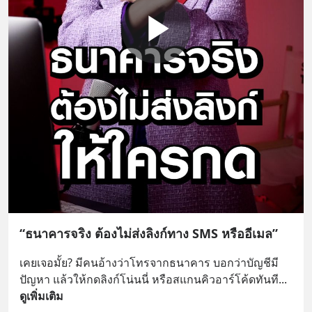
“ธนาคารจริง ต้องไม่ส่งลิงก์ทาง SMS หรืออีเมล”
เคยเจอมั้ย? มีคนอ้างว่าโทรจากธนาคาร บอกว่าบัญชีมี
ปัญหา แล้วให้กดลิงก์โน่นนี่ หรือสแกนคิวอาร์โค้ดทันที
... 
ดูเพิ่มเติม