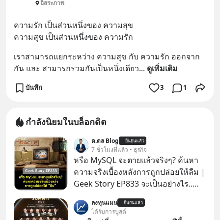
อิสระภาพ
ความรัก เป็นส่วนหนึ่งของ ความสุข 
ความสุข เป็นส่วนหนึ่งของ ความรัก
เราสามารถแยกระหว่าง ความสุข กับ ความรัก ออกจาก
กัน และ สามารถรวมกันเป็นหนึ่งเดียว
... 
ดูเพิ่มเติม
บันทึก
3
1
กำลังนิยมในบล็อกดิต
ด.ดล Blog
ยืนยันแล้ว
7 ชั่วโมงที่แล้ว • ธุรกิจ
หรือ MySQL จะตายแล้วจริงๆ? ค้นหา
ความจริงเบื้องหลังการถูกปล่อยให้ลืม |
Geek Story EP833 จะเป็นอย่างไร..
เมื่อซอฟต์แวร์ฟรีที่หล่อเลี้ยงเว็บไซต์
ลงทุนแมน
ยืนยันแล้ว
กว่าครึ่งโลก ถูกมหาเศรษฐีคู่แข่งทุ่มเงิน
ได้รับการบูสต์
ซื้อกิจการไป? นี่คือเรื่องจริงของ