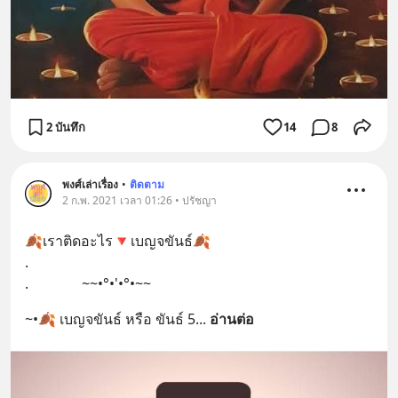
2 บันทึก
14
8
พงศ์เล่าเรื่อง
•
ติดตาม
2 ก.พ. 2021 เวลา 01:26 • ปรัชญา
🍂เราติดอะไร🔻เบญจขันธ์🍂
.
.               ~~•°•'•°•~~
~•🍂 เบญจขันธ์ หรือ ขันธ์ 5
... 
อ่านต่อ