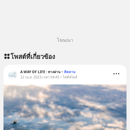
@diipgeek 🔗 หรือกดลิงก์
https://lin.ee/U91Fzyz
โฆษณา
โพสต์ที่เกี่ยวข้อง
A WAY OF LIFE : ทางผ่าน
•
ติดตาม
22 เม.ย. 2023 เวลา 04:45 • ไลฟ์สไตล์