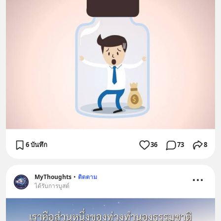
6 บันทึก
36
73
8
MyThoughts
•
ติดตาม
ได้รับการบูสต์