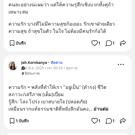
คนละอย่างน่ะผมว่า แต่ให้ความรุ่สึกเชิงบวกทั้งคุ่ถ้า
เหมาะสม
ความรัก บางทีไม่มีความสุขก้อเยอะ รักเขาฝ่ายเดียว
ความสุข ถ้าสุขในตัว ในใจ ไม่ต้องมีคนรักก้อได้
บันทึก
1
1
Jah.Kornkanya
•
ติดตาม
6 มิ.ย. 2025 เวลา 00:33 • สุขภาพ
อิสระภาพ
ความรัก = พลังที่ทำให้เรา "อยู่เป็น" (ดำรง) ชีวิต
สภาวะ/เสรีภาพ (เต็ม)เปี่ยม
รู้สึก: โล่ง โปร่ง เบาสบายใจ (ปลอดภัย)
เหมือนรากแท้ธรรมชาติที่หยั่งลึกมั่นคง
... 
อ่านต่อ
1 บันทึก
1
1