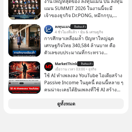
งานใหญ่ที่สุดของ ลงทุนแมน ปีนี้ ลงทุน
MySQL ฐานข้อมูลระดับตำนานที่
แมน SUMMIT 2026 ในงานนี้จะมี
โปรแกรมเมอร์คนหนึ่งใช้เวลา 27 ปี
เจ้าของธุรกิจ Dr.PONG, หมึกกรุบ,
ปลุกปั้นและตั้งชื่อตามลูกสาวของตัวเอง
Srichand, Jones’ Salad, LA GLACE,
ลงทุนแมน
เมื่อรู้ว่าผลงานชิ้นเอกกำลังจะตกไปอยู่
ยืนยันแล้ว
Fastwork, MizuMi, KARMART, อิชิตัน
4 ชั่วโมงที่แล้ว • หุ้น & เศรษฐกิจ
ในมือของอาณาจักรที่จ้องจะทำลายมัน
มาแชร์ความรู้การสร้างธุรกิจ
การศึกษาเหลื่อมล้ำ ปัญหาใหญ่ฉุด
เขาถึงขั้นต้องเขียนจดหมายเปิดผนึก
เศรษฐกิจไทย 340,584 ล้านบาท คือ
ขอร้องคนทั้งอินเทอร์เน็ตให้ช่วยหยุดยั้ง
ตัวเลขงบประมาณที่กระทรวง
ดีลนี้! เกิดอะไรขึ้นหลังจากการควบรวม
ศึกษาธิการ ได้รับจัดสรรในงบประมาณ
กิจการครั้งประวัติศาสตร์? ยักษ์ใหญ่
MarketThink
ยืนยันแล้ว
รายจ่ายประจำปี 2568 ซึ่งมากที่สุดเป็น
เมื่อวาน เวลา 03:00 • ธุรกิจ
ตั้งใจซื้อไปพัฒนาต่อ หรือแค่ซื้อไป “ฆ่า”
อันดับ 2 รองจากกระทรวงการคลัง
ใช้ AI ทำเพลงลง YouTube ไอเดียสร้าง
ให้พ้นทางกันแน่? และทำไมจุดจบของ
Passive Income ในยุคนี้ ตอนนี้หลาย ๆ
เรื่องนี้ ถึงเป็นการฆาตกรรมแบบสโลว์
คนน่าจะเคยได้ยินเพลงที่ใช้ AI สร้าง
โมชันที่ไม่มีแม้แต่ศพให้เห็น? เลือกฟัง
ผ่านหูกันมาบ้าง เช่น เพลง “ไม่มีใคร
กันได้เลยนะครับ อย่าลืมกด Follow
รู้ตัวเรา” จากช่องชื่อว่า UNHEARD
ดูทั้งหมด
ติดตาม PodCast ช่อง Geek Forever’s
MUSIC ที่ตอนนี้มียอดรับชมกว่า 26
Podcast ของผมกันด้วยนะครับ 🎧 ฟัง
ล้านครั้งแล้ว
ผ่าน Spotify : https://bit.ly/4g4SW17
🎧 ฟังผ่าน Apple Podcast :