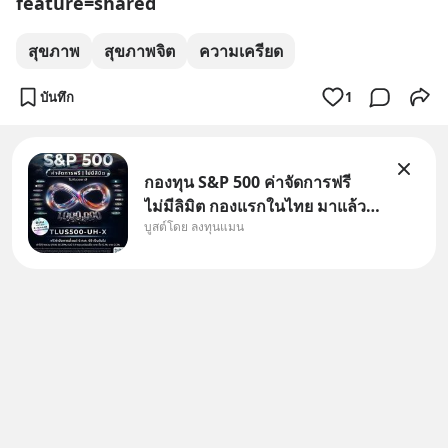
feature=shared
สุขภาพ
สุขภาพจิต
ความเครียด
บันทึก
1
กองทุน S&P 500 ค่าจัดการฟรี
ไม่มีลิมิต กองแรกในไทย มาแล้ว..
บูสต์โดย ลงทุนแมน
กองทุนที่ออกแบบมาเพื่อแก้ Pain
Point ใหญ่ของนักลงทุนไทย
พร้อมกัน 3 เรื่อง