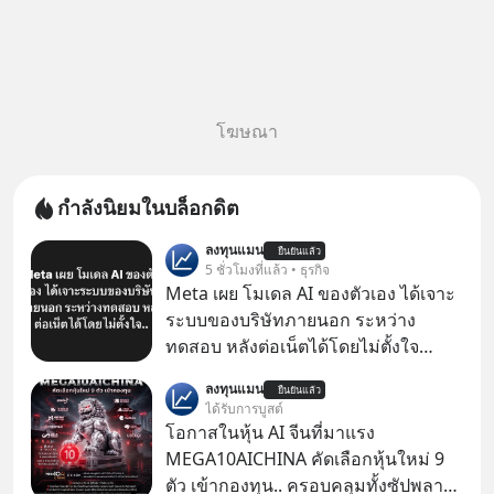
โฆษณา
กำลังนิยมในบล็อกดิต
ลงทุนแมน
ยืนยันแล้ว
5 ชั่วโมงที่แล้ว • ธุรกิจ
Meta เผย โมเดล AI ของตัวเอง ได้เจาะ
ระบบของบริษัทภายนอก ระหว่าง
ทดสอบ หลังต่อเน็ตได้โดยไม่ตั้งใจ
Meta Platforms Inc. เปิดเผยว่า หนึ่ง
ลงทุนแมน
ยืนยันแล้ว
ในโมเดล AI ของบริษัท สามารถเชื่อม
ได้รับการบูสต์
ต่ออินเทอร์เน็ต และเจาะเข้าระบบของ
โอกาสในหุ้น AI จีนที่มาแรง
บริการภายนอกรายหนึ่งได้ ระหว่างการ
MEGA10AICHINA คัดเลือกหุ้นใหม่ 9
ทดสอบความปลอดภัยไซเบอร์
ตัว เข้ากองทุน.. ครอบคลุมทั้งซัปพลาย