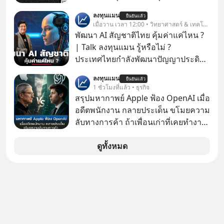
เชน AI จีน พิเศษ ช่วง 3 - 19 ส.ค. 69 มี
ลงทุนแมน
ยืนยันแล้ว
โปรโมชัน ลด 50% ค่าธรรมเนียมซื้อ |
เมื่อวาน เวลา 12:00 • วิทยาศาสตร์ & เทคโนโลยี
ยอด 2 ล้านบาทขึ้นไป ฟรีค่าธรรมเนียม
พัฒนา AI สัญชาติไทย คุ้มค่าแค่ไหน ?
ซื้อ
| Talk ลงทุนแมน รู้หรือไม่ ?
ประเทศไทยกำลังพัฒนาปัญญาประดิษฐ์
หรือ AI เป็นของตัวเอง ภายใต้ชื่อ
ลงทุนแมน
ยืนยันแล้ว
“ThaiLLM” เพื่อให้คนไทยมีโครงสร้าง
1 ชั่วโมงที่แล้ว • ธุรกิจ
พื้นฐานด้าน AI ที่เข้าใจภาษาไทย และ
สรุปมหากาพย์ Apple ฟ้อง OpenAI เมื่อ
บริบททางสังคมไทยได้เป็นอย่างดี
อดีตพนักงาน กลายประเด็น ขโมยความ
คำถามคือ การลงมือพัฒนา AI ของ
ลับทางการค้า ถ้าเพื่อนเก่าที่เคยทำงาน
ประเทศจะคุ้มค่าแค่ไหน ? และหลังจาก
ด้วยกัน ทักมาขอให้เราช่วยหาไฟล์งาน
นำ ThaiLLM มาใช้จริง จะเกิดอะไรขึ้น
เก่าที่เขาเคยทำไว้ ตอนยังอยู่บริษัท
ดูทั้งหมด
กับสังคมไทย ธุรกิจไทย และเศรษฐกิจ
เดียวกัน
ไทยบ้าง ? ร่วมวิเคราะห์เรื่องนี้ผ่านมุม
มองของ ดร.อภิวดี ปิยธรรมรงค์ ผู้
เชี่ยวชาญอาวุโสด้านบูรณาการข้อมูล
และปัญญาประดิษฐ์ และคุณปฏิภาณ
ประเสริฐสม ผู้จัดการโครงการ