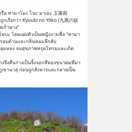
ดิษฐ์ จะกลายเป็นตัวขับเคลื่อน
งการเติบโตทางเศรษฐกิจ และวิถี
ุ่นหรือ ทามาโมะ โนะ มาเอะ 玉藻前
ผู้คนอย่างยาวนานต่
ปุ่นถูกเรียกว่า Kyuubi no Yōko (九尾の妖
าจเก้าหาง”
โทบะ โดยแฝงตัวเป็นหญิงงามชื่อ “ทามา
ู้รอบด้านและกลิ่นหอมลึกลับ
ห้ลุ่มหลง จนสุขภาพทรุดโทรมและเกิด
นางจึงคืนร่างเป็นจิ้งจอกสีทองขนาดมหึมา 
ูเขานาสุ ก่อนถูกสังหารและกลายเป็น 