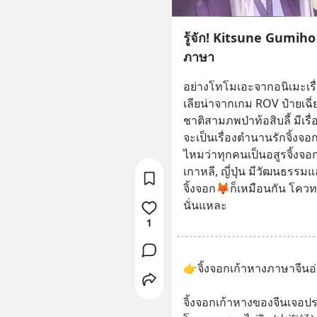
รู้จัก! Kitsune Gumiho
ภาษา
อย่างโทโมเอะจากอนิเมะเร
เลียน่าจากเกม ROV ป๋ายเฉี่ย
ชาติสามภพป่าท้อสิบลี้ มีเร
จะเป็นเรื่องตำนานรักจิ้งจอ
ไหมว่าทุกคนเป็นอสูรจิ้งจอกที
เกาหลี, ญี่ปุ่น มีวัฒนธรร
จิ้งจอก🦊ก็เหมือนกัน โควทนี้
นั่นแหละ
1
👉จิ้งจอกเก้าหางภาษาจีนอ
จิ้งจอกเก้าหางของจีนเจอประ