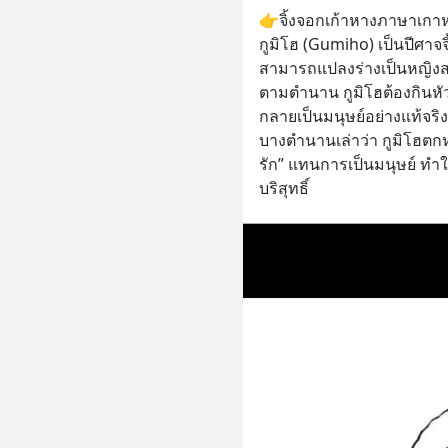
👉จิ้งจอกเก้าหางภาษาเกาห
กูมิโฮ (Gumiho) เป็นปีศาจจิ
สามารถแปลงร่างเป็นหญิงส
ตามตำนาน กูมิโฮต้องกินหัว
กลายเป็นมนุษย์อย่างแท้จริง
บางตำนานเล่าว่า กูมิโฮตกห
รัก” แทนการเป็นมนุษย์ ทำ
บริสุทธิ์