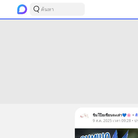
ขิมโป๊ยเซียนจะเล่า💙🌸
•
ต
9 ส.ค. 2025 เวลา 09:28 • ปร