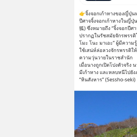
ปัญญาประ
หลัก ขอ
👉จิ้งจอกเก้าหางของญี่ป
ชีวิตของ
ปีศาจจิ้งจอกเก้าหางในญี่
狐) ซึ่งหมายถึง “จิ้งจอกปีศ
ปรากฏในรัชสมัยจักรพรรดิ
โมะ โนะ มาเอะ” ผู้มีความร
ใช้เสน่ห์ล่อลวงจักรพรรดิใ
ความวุ่นวายในราชสำนัก
เมื่อนางถูกเปิดโปงตัวจริง 
มีเก้าหาง และหลบหนีไปยังภ
“หินสังหาร” (Sessho-seki)