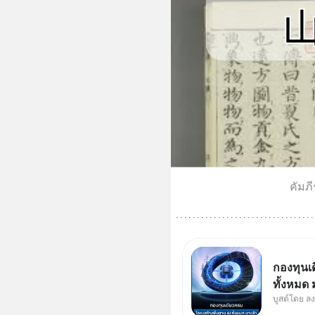
คัมภ
กองทุนเ
ทั้งหมด
บูสต์โดย ล
Supercy