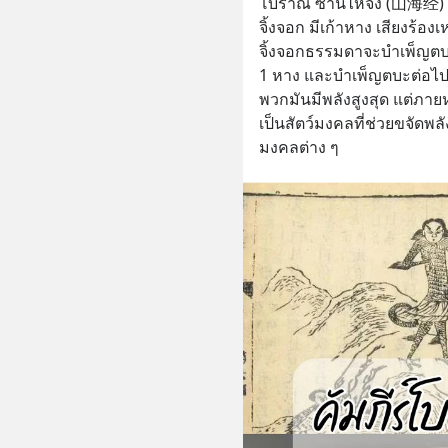
โบราณ ซานไห่จิง (山海经) โดย
จิ้งจอก มีเก้าหาง เสียงร้อ
จิ้งจอกธรรมดาจะบำเพ็ญตบะจ
1 หาง และบำเพ็ญตบะต่อไปเรื
พวกมันมีพลังสูงสุด แต่ภายห
เป็นสัตว์มงคลที่ช่วยขจัดพ
มงคลต่าง ๆ