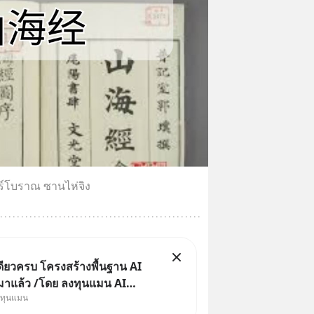
ีร์โบราณ ซานไห่จิง
ดียวครบ โครงสร้างพื้นฐาน AI
 มาแล้ว /โดย ลงทุนแมน AI
งทุนแมน
cle คือช่วงเวลาที่เทคโนโลยี