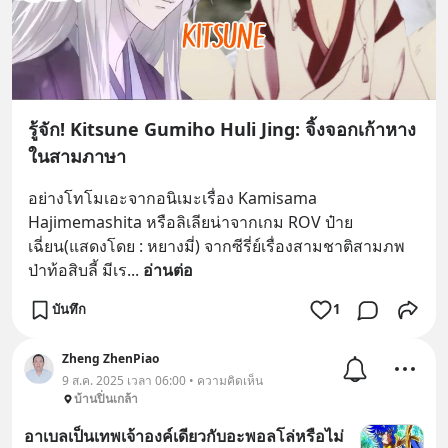
รู้จัก! Kitsune Gumiho Huli Jing: จิ้งจอกเก้าหาง
ในสามภาษา
อย่างโทโมเอะจากอนิเมะเรื่อง Kamisama 
Hajimemashita หรือลิเลียน่าจากเกม ROV ป๋าย
เฉี่ยน(แสดงโดย : หยางมี่) จากซีรี่ย์เรื่องสามชาติสามภพ
ป่าท้อสิบลี้ มีเร
... 
อ่านต่อ
บันทึก
1
Zheng ZhenPiao
9 ส.ค. 2025 เวลา 06:00 • ความคิดเห็น
บ้านปิ่นเกล้า
อาเบลเป็นเทพเจ้าองค์เดียวกับอะพอลโล่หรือไม่