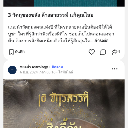
3 วัตถุของขลัง ล้างอาถรรพ์ แก้คุณไสย
แนะนำวัตถุมงคลแห่งปี ที่ใครหลายคนเป็นต้องมีให้ได้
บูชา ใครที่รู้สึกว่าฟังเรื่องผีทีไร ชอบเก็บไปหลอนเองทุก
คืน ต้องการสิ่งยึดเหนี่ยวจิตใจให้รู้สึกอุ่นใจ
... 
อ่านต่อ
บันทึก
1
หยดน้ำ Astrology
•
ติดตาม
6 มิ.ย. 2024 เวลา 03:16 • ไลฟ์สไตล์