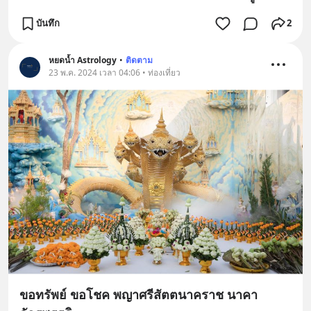
บันทึก
2
หยดน้ำ Astrology
•
ติดตาม
23 พ.ค. 2024 เวลา 04:06 • ท่องเที่ยว
ขอทรัพย์ ขอโชค พญาศรีสัตตนาคราช นาคา