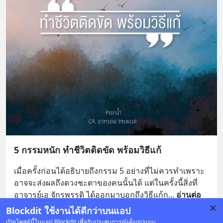
5 กรรมหนัก ทำชีวิตติดขัด พร้อมวิธีแก้
เมื่อครั้งก่อนได้อธิบายถึงกรรม 5 อย่างที่ไม่ควรทำเพราะ
อาจจะส่งผลถึงดวงชะตาของคนนั้นได้ แต่ในครั้งนี้สิ่งที่ 
อาจารย์เอ จักรพรรดิ ได้ออกมาบอกถึงวิธีแก้ก
... 
อ่านต่อ
Blockdit ใช้งานได้ดีกว่าบนแอป
บันทึก
2
เปิดโพสต์นี้ในแอป Blockdit เพื่อรับประสบการณ์เต็มรูปแบบ