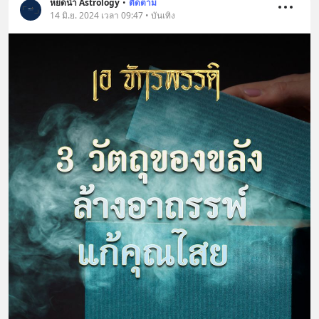
หยดน้ำ Astrology
•
ติดตาม
14 มิ.ย. 2024 เวลา 09:47 • บันเทิง