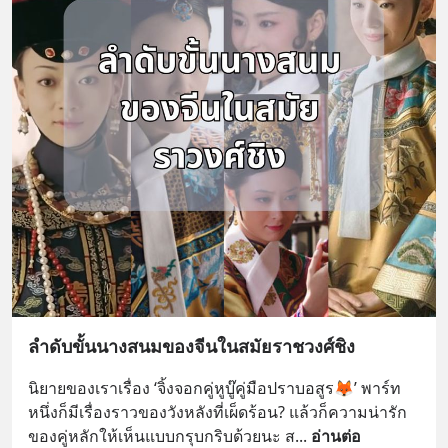
ลำดับขั้นนางสนมของจีนในสมัยราชวงศ์ชิง
นิยายของเราเรื่อง ‘จิ้งจอกคู่หูบู๊คู่มือปราบอสูร🦊’ พาร์ท
หนึ่งก็มีเรื่องราวของวังหลังที่เผ็ดร้อน? แล้วก็ความน่ารัก
ของคู่หลักให้เห็นแบบกรุบกริบด้วยนะ ส
... 
อ่านต่อ