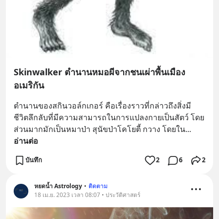
Skinwalker ตำนานหมอผีจากชนเผ่าพื้นเมือง
อเมริกัน
ตำนานของสกินวอล์กเกอร์ คือเรื่องราวที่กล่าวถึงสิ่งมี
ชีวิตลึกลับที่มีความสามารถในการแปลงกายเป็นสัตว์ โดย
ส่วนมากมักเป็นหมาป่า สุนัขป่าโคโยตี้ กวาง โดยใน
... 
อ่านต่อ
บันทึก
2
6
2
หยดน้ำ Astrology
•
ติดตาม
18 เม.ย. 2023 เวลา 08:07 • ประวัติศาสตร์