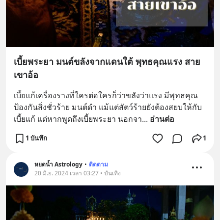
เบี้ยพระยา มนต์ขลังจากแดนใต้ พุทธคุณแรง สาย
เขาอ้อ
เบี้ยแก้เครื่องรางที่ใครต่อใครก็ว่าขลังว่าแรง มีพุทธคุณ
ป้องกันสิ่งชั่วร้าย มนต์ดำ แม้แต่สัตว์ร้ายยังต้องสยบให้กับ
เบี้ยแก้ แต่หากพูดถึงเบี้ยพระยา นอกจา
... 
อ่านต่อ
1 บันทึก
1
หยดน้ำ Astrology
•
ติดตาม
20 มิ.ย. 2024 เวลา 03:27 • บันเทิง