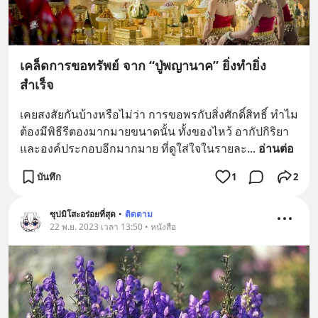
เคล็ดการขอทรัพย์ จาก “ปู่พญานาค” ยิ่งทำยิ่ง
สำเร็จ
เคยสงสัยกันบ้างหรือไม่ว่า การขอพรกับสิ่งศักดิ์สิทธิ์ ทำไม
ต้องมีพิธีรีตองมากมายขนาดนั้น ทั้งของไหว้ อากัปกิริยา
และองค์ประกอบอีกมากมาย ที่ดูใส่ใจในรายละ
... 
อ่านต่อ
บันทึก
1
2
ซุปมิโสะอร่อยที่สุด
•
ติดตาม
22 พ.ย. 2023 เวลา 13:50 • หนังสือ