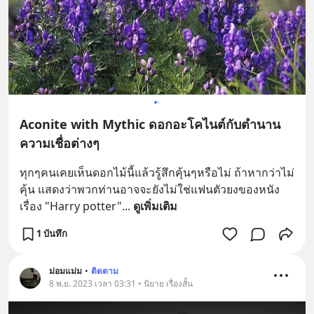
Aconite with Mythic ดอกอะโคไนต์กับตำนาน
ความเชื่อต่างๆ
ทุกๆคนเคยเห็นดอกไม้นี้แล้วรู้สึกคุ้นๆหรือไม่ ถ้าหากว่าไม่
คุ้น แสดงว่าพวกท่านอาจจะยังไม่ใช่แฟนตัวยงของหนัง
เรื่อง "Harry potter"
... 
ดูเพิ่มเติม
1 บันทึก
ม่อมแม่ม
•
ติดตาม
8 พ.ย. 2023 เวลา 03:31 • นิยาย เรื่องสั้น