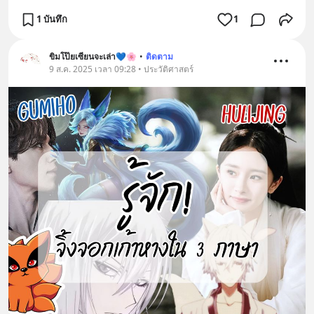
1 บันทึก
1
ขิมโป๊ยเซียนจะเล่า💙🌸
•
ติดตาม
9 ส.ค. 2025 เวลา 09:28 • ประวัติศาสตร์