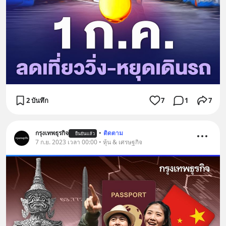
2 บันทึก
7
1
7
กรุงเทพธุรกิจ
•
ติดตาม
ยืนยันแล้ว
7 ก.ย. 2023 เวลา 00:00 • หุ้น & เศรษฐกิจ