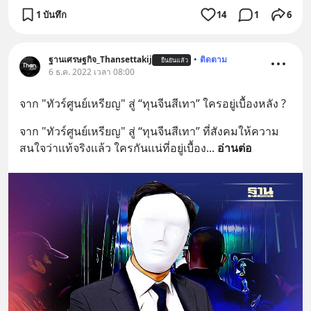
1 บันทึก
14
1
6
ฐานเศรษฐกิจ_Thansettakij
•
ติดตาม
ยืนยันแล้ว
6 ธ.ค. 2022 เวลา 08:00
จาก "ทัวร์ศูนย์เหรียญ" สู่ “ทุนจีนสีเทา” ใครอยู่เบื้องหลัง ?
จาก "ทัวร์ศูนย์เหรียญ" สู่ “ทุนจีนสีเทา” ที่สังคมให้ความ
สนใจว่าเเท้จริงเเล้ว ใครกันเเน่ที่อยู่เบื้อง
... 
อ่านต่อ