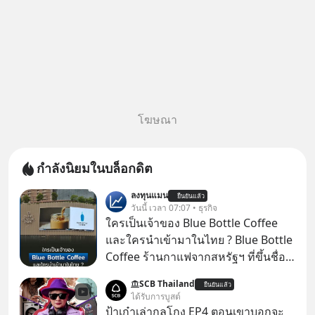
โฆษณา
กำลังนิยมในบล็อกดิต
ลงทุนแมน
ยืนยันแล้ว
วันนี้ เวลา 07:07 • ธุรกิจ
ใครเป็นเจ้าของ Blue Bottle Coffee
และใครนำเข้ามาในไทย ? Blue Bottle
Coffee ร้านกาแฟจากสหรัฐฯ ที่ขึ้นชื่อ
เรื่องความพิถีพิถัน กำลังจะเปิดสาขา
SCB Thailand
ยืนยันแล้ว
แรกในประเทศไทย ที่ Central Park
ได้รับการบูสต์
ป้าเก๋าเล่ากลโกง EP4 ตอนเขาบอกจะ