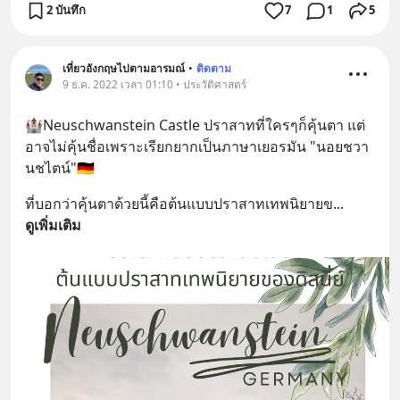
2 บันทึก
7
1
5
เที่ยวอังกฤษไปตามอารมณ์
•
ติดตาม
9 ธ.ค. 2022 เวลา 01:10 • ประวัติศาสตร์
🏰Neuschwanstein Castle ปราสาท​ที่ใครๆก็​คุ้นตา​ แต่
อาจไม่คุ้นชื่อเพราะ​เรียกยากเป็น​ภาษาเยอรมัน​ "นอยชวา
นชไ​ตน์"🇩🇪
ที่​บอกว่าคุ้นตาด้วยนี้คือ​ต้นแบบปราสาท​เทพนิยาย​ข
... 
ดูเพิ่มเติม