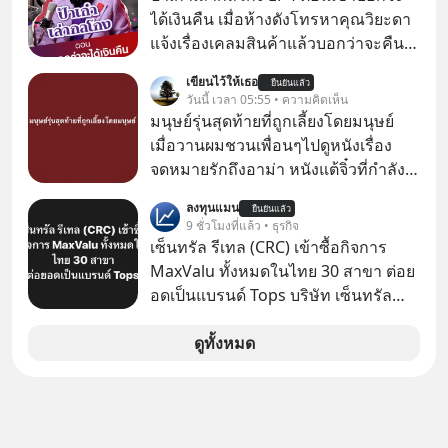
ได้เงินคืน เมื่อห้างดังโทรหาคุณวิยะดา
แจ้งเรื่องเคลมสินค้าแล้วบอกว่าจะคืน
เงิน คุณวิยะดาจะได้เงินจริง หรือเป็น
เขียนไว้ให้เธอ
ยืนยันแล้ว
เรื่องจ้อจี้ หาคำตอบได้ที่ “ป้าเก๋าเล่ากล
วันนี้ เวลา 05:55 • ความคิดเห็น
โกง” EP4 ตอน “เขาบอกว่าจะได้เงิน
มนุษย์รุ่นสุดท้ายที่ถูกเลี้ยงโดยมนุษย์
คืน” #ป้าเก๋าเล่ากลโกง #แก้เกมกลโกง
เมื่อวานผมชวนเพื่อนๆไปดูหนังเรื่อง
#อยู่อย่างยั่งยืน #Cybersecurity #เตือน
จดหมายรักถึงอาม่า หนังแต้จิ๋วที่กำลัง
ภัยออนไลน์
โด่งดังทั่วโลกอยู่ในตอนนี้ เหตุเกิดจาก
ลงทุนแมน
ยืนยันแล้ว
ป๊าผมเห็นโปสเตอร์หนังเรื่องนี้หลาย
9 ชั่วโมงที่แล้ว • ธุรกิจ
เดือนก่อนและอยากดูมาก ด้วยเพราะว่า
เซ็นทรัล รีเทล (CRC) เข้าซื้อกิจการ
อากงก็มาจากเมืองจีน ป๊าก็พูดแต้จิ๋วได้
MaxValu ทั้งหมดในไทย 30 สาขา ต่อย
มีเรื่องราวมีความผูกพันที่ได้ยินตั้งแต่
อดเป็นแบรนด์ Tops บริษัท เซ็นทรัล
เด็ก
รีเทล คอร์ปอเรชั่น จำกัด (มหาชน) หรือ
CRC แจ้งตลาดหลักทรัพย์ฯ ว่า บริษัท
ดูทั้งหมด
เซ็นทรัล ฟู้ด รีเทล จำกัด (CFR) ซึ่งเป็น
บริษัทย่อยที่ CRC ถือหุ้นทั้งทางตรงและ
ทางอ้อม 100%