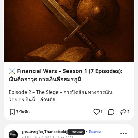
⚔️ Financial Wars – Season 1 (7 Episodes):
เงินคืออาวุธ การเงินคือสมรภูมิ
Episode 2 – The Siege – การปิดล้อมทางการเงิน
โดย ดร.จินนี่
... 
อ่านต่อ
3 บันทึก
1
2
ฐานเศรษฐกิจ_Thansettakij
•
ติดตาม
ยืนยันแล้ว
20 มิ.ย. 2022 เวลา 13:15 • ธุรกิจ