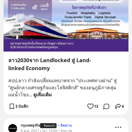
ลาว2030จาก Landlocked สู่ Land-
linked Economy
สปป.ลาว กำลังเปลี่ยนบทบาทจาก “ประเทศทางผ่าน” สู่ 
“ศูนย์กลางเศรษฐกิจและโลจิสติกส์” ของอนุภูมิภาคลุ่ม
แม่น้ำโขง
... 
ดูเพิ่มเติม
3 บันทึก
13
4
กรุงเทพธุรกิจ
•
ติดตาม
ยืนยันแล้ว
6 พ.ค. 2021 เวลา 10:00 • สุขภาพ