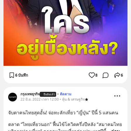
6 บันทึก
8
6
กรุงเทพธุรกิจ
•
ติดตาม
ยืนยันแล้ว
22 มิ.ย. 2022 เวลา 12:00 • หุ้น & เศรษฐกิจ
จับตาคนไทยสุดอั้น! จ่อทะลักเที่ยว “ญี่ปุ่น” ปีนี้ 5 แสนคน
ตลาด “ไทยเที่ยวนอก” ฟื้นไข้โควิดครึ่งปีหลัง “สมาคมไทย