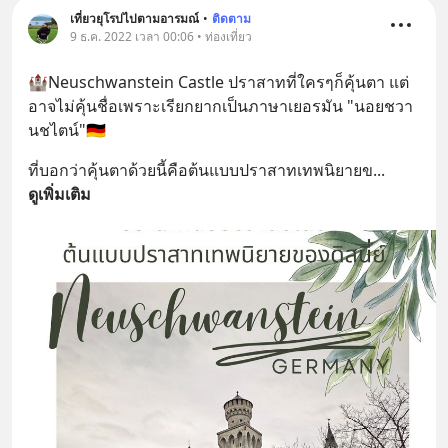
เที่ยวยุโรปไปตามอารมณ์
•
ติดตาม
9 ธ.ค. 2022 เวลา 00:06 • ท่องเที่ยว
🏰Neuschwanstein Castle ปราสาท​ที่ใครๆก็​คุ้นตา​ แต่
อาจไม่คุ้นชื่อเพราะ​เรียกยากเป็น​ภาษาเยอรมัน​ "นอยชวา
นชไ​ตน์"🇩🇪
ที่​บอกว่าคุ้นตาด้วยนี้คือ​ต้นแบบปราสาท​เทพนิยาย​ข
... 
ดูเพิ่มเติม