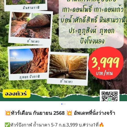
💥ทัวร์เดือน กันยายน 2568 💥 อัพเดทที่นั่งว่างจร้า
✅️ทัวร์บึงกาฬ ถ้ำนาคา 5-7 ก.ย.3,999 บ.#ว่าง1ที่🔥