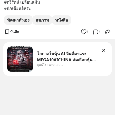
#ตรีรัตน์ เปลี่ยนแม้น
#นักเขียนอิสระ
พัฒนาตัวเอง
สุขภาพ
หนังสือ
บันทึก
1
1
โอกาสในหุ้น AI จีนที่มาแรง
MEGA10AICHINA คัดเลือกหุ้น
บูสต์โดย ลงทุนแมน
ใหม่ 9 ตัว เข้ากองทุน.. ครอบคลุม
ทั้งซัปพลายเชน AI จีน พิเศษ ช่วง
3 - 19 ส.ค. 69 มีโปรโมชัน ลด
50% ค่าธรรมเนียมซื้อ | ยอด 2
ล้านบาทขึ้นไป ฟรีค่าธรร