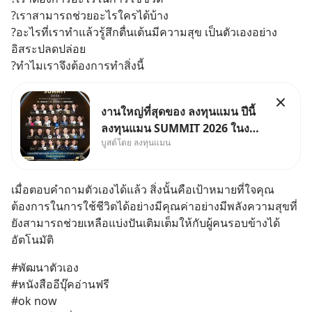
?เราสามารถช่วยอะไรใครได้บ้าง
?อะไรที่เราทำแล้วรู้สึกตื่นเต้นมีความสุข เป็นตัวเองอย่าง
อิสระปลดปล่อย
?ทำไมเราจึงต้องการทำสิ่งนี้
งานใหญ่ที่สุดของ ลงทุนแมน ปีนี้
ลงทุนแมน SUMMIT 2026 ในงาน
บูสต์โดย ลงทุนแมน
นี้จะมีเจ้าของธุรกิจ Dr.PONG,
หมึกกรุบ, Srichand, Jones’
Salad, LA GLACE, Fastwork,
เมื่อตอบคำถามตัวเองได้แล้ว สิ่งนั้นคือเป้าหมายที่ใจคุณ
MizuMi, KARMART, อิชิตัน มา
ต้องการในการใช้ชีวิตได้อย่างมีคุณค่าอย่างมีพลังความสุขที่
แชร์ความรู้การสร้างธุรกิจ
ยังสามารถช่วยเหลือแบ่งปันเติมเต็มให้กับผู้คนรอบข้างได้
อัตโนมัติ
#พัฒนาตัวเอง
#หนังสืออีบุ๊คอ่านฟรี
#ok now