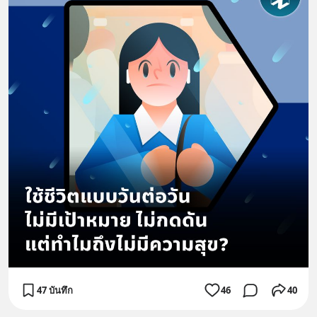
47 บันทึก
46
40