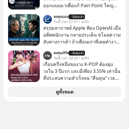
ออกแบบมาเพื่อแก้ Pain Point ใหญ่
ของนักลงทุนไทยพร้อมกัน 3 เรื่อง
ลงทุนแมน
ยืนยันแล้ว
วันนี้ เวลา 07:37 • ธุรกิจ
สรุปมหากาพย์ Apple ฟ้อง OpenAI เมื่อ
อดีตพนักงาน กลายประเด็น ขโมยความ
ลับทางการค้า ถ้าเพื่อนเก่าที่เคยทำงาน
ด้วยกัน ทักมาขอให้เราช่วยหาไฟล์งาน
ลงทุนเกิร์ล
ยืนยันแล้ว
เก่าที่เขาเคยทำไว้ ตอนยังอยู่บริษัท
วันนี้ เวลา 02:30 • ธุรกิจ
เดียวกัน
เกือบครึ่งหนึ่งของวง K-POP ต้องยุบ
วงใน 3 ปีแรก และมีเพียง 3.55% เท่านั้น
ที่ประสบความสำเร็จจน “คืนทุน” เวลา
มองเข้าไปในวงการ K-POP เรามักจะ
เห็นภาพความสำเร็จที่หรูหรา คอนเสิร์ต
ดูทั้งหมด
สเกลใหญ่ระดับสเตเดียม และยอดขา
ยอัลบัมถล่มทลายจากวงตัวท็อปอย่าง
BTS, BLACKPINK หรือ SEVENTEEN