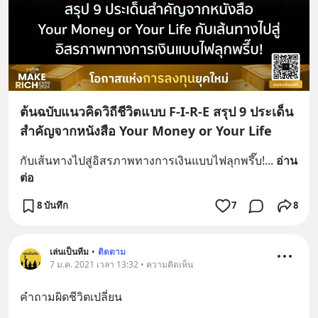
ต้นฉบับแนวคิดวิถีชีวิตแบบ F-I-R-E สรุป 9 ประเด็น
สำคัญจากหนังสือ Your Money or Your Life
กับเส้นทางไปสู่อิสรภาพทางการเงินแบบไฟลุกพรึ๊บ!
... 
อ่าน
ต่อ
8 บันทึก
7
8
เล่นเป็นทีม
•
ติดตาม
7 ม.ค. 2021 เวลา 13:32 • ความคิดเห็น
คำถามผิดชีวิตเปลี่ยน