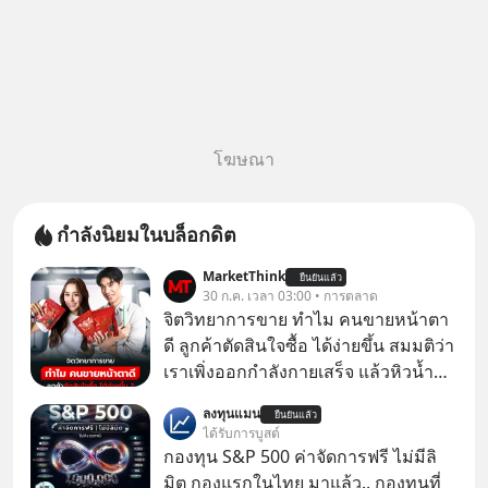
โฆษณา
กำลังนิยมในบล็อกดิต
MarketThink
ยืนยันแล้ว
30 ก.ค. เวลา 03:00 • การตลาด
จิตวิทยาการขาย ทำไม คนขายหน้าตา
ดี ลูกค้าตัดสินใจซื้อ ได้ง่ายขึ้น สมมติว่า
เราเพิ่งออกกำลังกายเสร็จ แล้วหิวน้ำ
มาก ๆ แล้วเจอร้านขายน้ำอยู่สองร้านที่
ลงทุนแมน
ยืนยันแล้ว
ขายของเหมือนกันทุกอย่าง
ได้รับการบูสต์
กองทุน S&P 500 ค่าจัดการฟรี ไม่มีลิ
มิต กองแรกในไทย มาแล้ว.. กองทุนที่