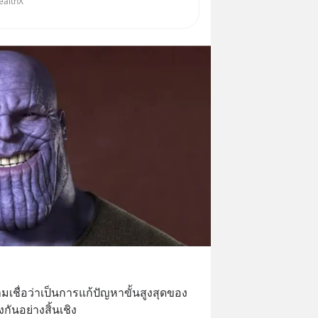
ealthX
X ถามเข้ามา
ามเชื่อว่าเป็นการแก้ปัญหาขั้นสูงสุดของ
งกันอย่างสิ้นเชิง