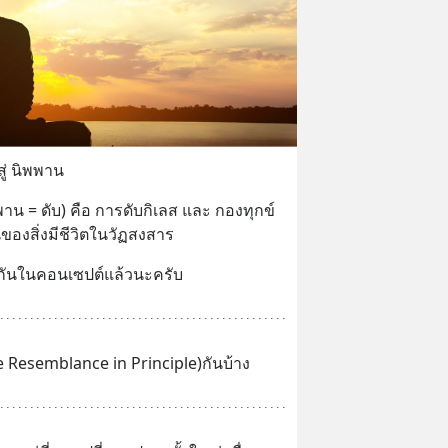
ู่ นิพพาน
พาน = ดับ) คือ การดับกิเลส และ กองทุกข์ 
นของสิ่งมีชีวิตในวัฏสงสาร
กันในคอนเซปต์แล้วนะครับ
he Resemblance in Principle)กันบ้าง