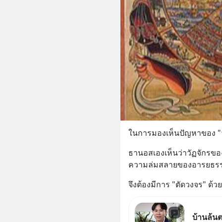
ในการมองเห็นปัญหาของ "วั
ธานอสเองเห็นว่าวัฏจักรของชีว
ความล่มสลายของอารยธรร
จึงต้องมีการ "ตัดวงจร" ด้
บ้านล้นต