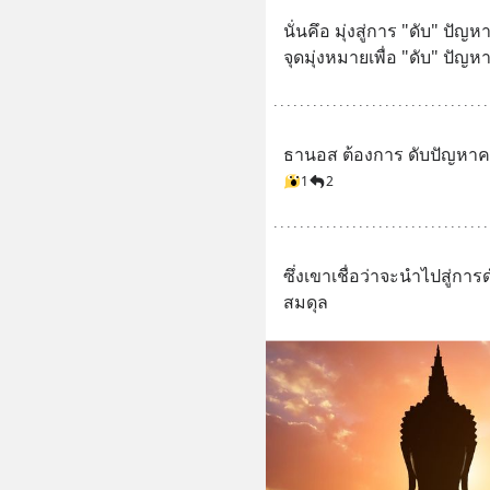
นั่นคึอ มุ่งสู่การ "ดับ" ปั
จุดมุ่งหมายเพื่อ "ดับ" ปั
ธานอส ต้องการ ดับปัญหา
1
2
ซึ่งเขาเชื่อว่าจะนำไปสู่การด
สมดุล