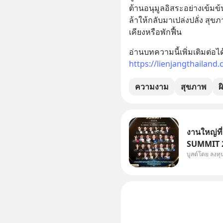
ต้านอนุมูลอิสระอย่างเข้มข้น
ล้าให้กลับมาเปล่งปลั่ง สุข
เคียงหรือพักฟื้น
https://lienjangthailand.
ความงาม
สุขภาพ
ผ
งานใหญ่ที
SUMMIT 20
บูสต์โดย ลงท
Dr.PONG, 
Salad, L
KARMART, 
ธุรกิจ