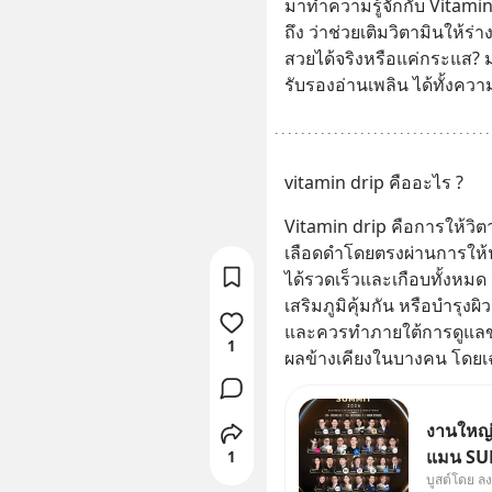
มาทำความรู้จักกับ Vitamin
ถึง ว่าช่วยเติมวิตามินให้ร่
สวยได้จริงหรือแค่กระแส? ม
รับรองอ่านเพลิน ได้ทั้งคว
vitamin drip คืออะไร ?
Vitamin drip คือการให้วิต
เลือดดำโดยตรงผ่านการให้น
ได้รวดเร็วและเกือบทั้งหมด น
เสริมภูมิคุ้มกัน หรือบำรุงผิ
และควรทำภายใต้การดูแลขอ
1
ผลข้างเคียงในบางคน โดยเฉ
งานใหญ่ท
แมน SUM
1
บูสต์โดย ล
ธุรกิจ 