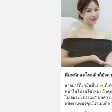
ดื่มหนักแค่ไหนผิวก็ยังส
สายปาร์ตี้ยกมือขึ้น! 🍻 ดื่
หน้าไม่โทรมใช่ไหม? ถ้าคุณเ
ไปเจออะไรมานะ!” บทความนี้
พลังงานของคุณได้แบบที่คา