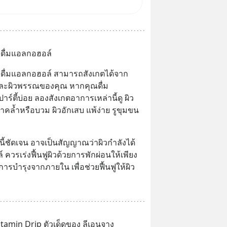
Salad, LA GLACE, Fastwork,
 KARMART, อิชิตัน มาแชร์
ารสร้างธุรกิจ
รดื่มแอลกอฮอล์
ารดื่มแอลกอฮอล์ สามารถสังเกตได้จาก
ละผิวพรรณของคุณ หากคุณดื่ม
์ตี้บ่อย ลองสังเกตอาการเหล่านี้ดู ผิว
าคล้ำหรือบวม ผิวอักเสบ แพ้ง่าย รูขุมขน
ี้ชัดเจน อาจเป็นสัญญาณว่าผิวกำลังได้
รเร่งฟื้นฟูผิวด้วยการพักผ่อนให้เพียง
การบำรุงจากภายใน เพื่อช่วยฟื้นฟูให้ผิว
Vitamin Drip ตัวเด็ดของ ลีเอนจาง