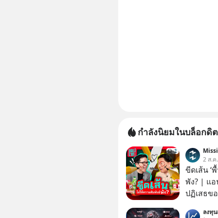
กำลังนิยมในบล็อกดิต
Miss
2 ส.ค
ขีดเส้น ‘พ
พัง? | แอ
ปฏิเสธของ
ตั้งกำแพง
ลงทุ
ไม่เคยปฏิ