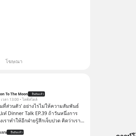
โฆษณา
ion To The Moon
ยืนยันแล้ว
. เวลา 13:00 • ไลฟ์สไตล์
ื้นที่ส่วนตัว’ อย่างไรไม่ให้ความสัมพันธ์
ปเท๋ Dinner Talk EP.39 ถ้าวันหนึ่งการ
เราทำให้อีกฝ่ายรู้สึกเจ็บปวด คิดว่าเรา
ใส่และมองว่าเราเห็นแก่ตัวทั้งที่เราเองก็
นแมน
ยืนยันแล้ว
เสธใครอย่างนี้มาก่อน แต่พอตั้งใจจะ