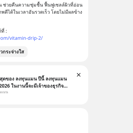
 ช่วยคืนความชุ่มชื้น ฟื้นฟูเซลล์ผิวที่อ่อน
ภาพดีได้ในเวลาอันรวดเร็ว โดยไม่มีผลข้าง
อ่านบทความนี้เพิ่มเติมต่อได้ที่ : 
com/vitamin-drip-2/
ิวกระจ่างใส
่สุดของ ลงทุนแมน ปีนี้ ลงทุนแมน
26 ในงานนี้จะมีเจ้าของธุรกิจ
ุนแมน
หมึกกรุบ, Srichand, Jones’
A GLACE, Fastwork, MizuMi,
อิชิตัน มาแชร์ความรู้การสร้าง