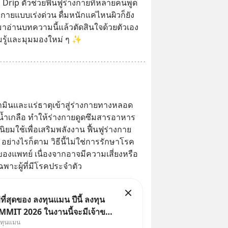
 Drip ตัวช่วยฟื้นฟูร่างกายที่หลายคนพูด
างกายแบบเร่งด่วน ดื่มหนักแค่ไหนผิวก็ยัง
าอ่านบทความนี้แล้วตัดสินใจด้วยตัวเอง 
ามรู้และมุมมองใหม่ ๆ ✨
ามินและแร่ธาตุเข้าสู่ร่างกายทางหลอด
้ำเกลือ ทำให้ร่างกายดูดซึมสารอาหาร
ิยมใช้เพื่อเสริมพลังงาน ฟื้นฟูร่างกาย 
ว อย่างไรก็ตาม วิธีนี้ไม่ใช่การรักษาโรค 
งแพทย์ เนื่องจากอาจมีความเสี่ยงหรือ
พาะผู้ที่มีโรคประจำตัว
ี่สุดของ ลงทุนแมน ปีนี้ ลงทุน
MIT 2026 ในงานนี้จะมีเจ้าของ
งทุนแมน
Dr.PONG, หมึกกรุบ, Srichand,