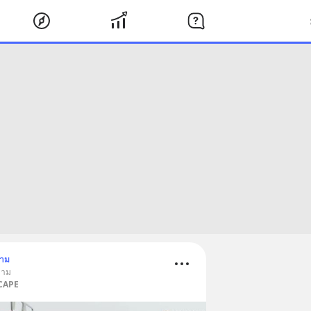
ตาม
งาม
SCAPE