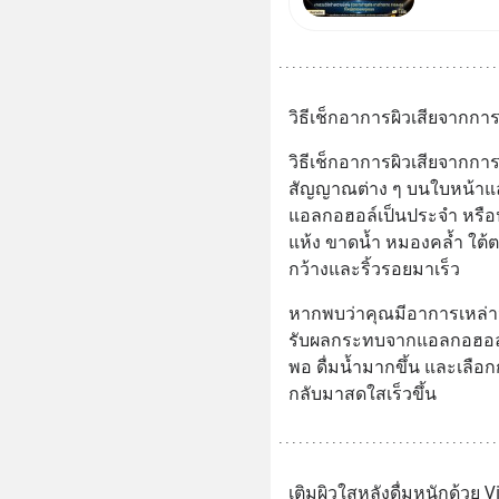
Jones’ 
MizuMi,
ความรู้ก
วิธีเช็กอาการผิวเสียจากกา
วิธีเช็กอาการผิวเสียจากก
สัญญาณต่าง ๆ บนใบหน้าแ
แอลกอฮอล์เป็นประจำ หรือปาร
แห้ง ขาดน้ำ หมองคล้ำ ใต้ต
กว้างและริ้วรอยมาเร็ว
หากพบว่าคุณมีอาการเหล่าน
รับผลกระทบจากแอลกอฮอล์ คว
พอ ดื่มน้ำมากขึ้น และเลือก
กลับมาสดใสเร็วขึ้น
เติมผิวใสหลังดื่มหนักด้วย 