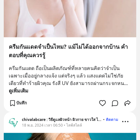
ครีมกันแดดจำเป็นไหม? แม้ไม่ได้ออกจากบ้าน คำ
ตอบที่คุณควรรู้
ครีมกันแดด ถือเป็นผลิตภัณฑ์ที่หลายคนคิดว่าจำเป็น
เฉพาะเมื่ออยู่กลางแจ้ง แต่จริงๆ แล้ว แสงแดดไม่ใช่ภัย
เดียวที่ทำร้ายผิวคุณ รังสี UV ยังสามารถผ่านกระจกหน
... 
ดูเพิ่มเติม
บันทึก
chivalabcare : วิธีดูแลผิวหน้า ผิวกาย ขาวใส ไร้สิว อ่อนเยาว์
•
ติดตาม
18 พ.ย. 2024 เวลา 06:50 • ไลฟ์สไตล์