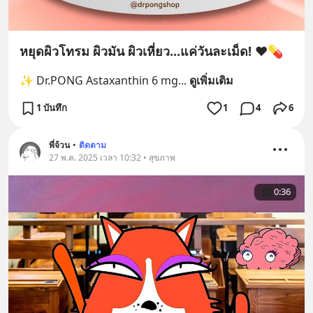
หยุดผิวโทรม ผิวมัน ผิวเหี่ยว...แค่วันละเม็ด! ❤️💊
✨ Dr.PONG Astaxanthin 6 mg
... 
ดูเพิ่มเติม
1 บันทึก
1
4
6
พี่จ้วน
•
ติดตาม
27 พ.ค. 2025 เวลา 10:32 • สุขภาพ
0:36