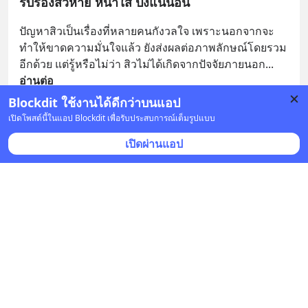
รับรองสิวหาย หน้าใส ปังแน่นอน
ปัญหาสิวเป็นเรื่องที่หลายคนกังวลใจ เพราะนอกจากจะ
ทำให้ขาดความมั่นใจแล้ว ยังส่งผลต่อภาพลักษณ์โดยรวม
อีกด้วย แต่รู้หรือไม่ว่า สิวไม่ได้เกิดจากปัจจัยภายนอก
... 
อ่านต่อ
Blockdit ใช้งานได้ดีกว่าบนแอป
บันทึก
1
เปิดโพสต์นี้ในแอป Blockdit เพื่อรับประสบการณ์เต็มรูปแบบ
เปิดผ่านแอป
chivalabcare : วิธีดูแลผิวหน้า ผิวกาย ขาวใส ไร้สิว อ่อนเยาว์
•
ติดตาม
28 ส.ค. 2024 เวลา 08:50 • ไลฟ์สไตล์