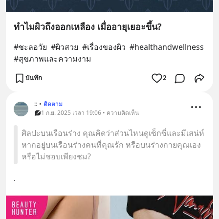
ทำไมผิวถึงออกเหลือง เมื่ออายุเยอะขึ้น?
#ชะลอวัย  #ผิวสวย  #เรื่องของผิว  #healthandwellness  
#สุขภาพและความงาม
บันทึก
2
::
•
ติดตาม
1 ก.ย. 2025 เวลา 19:06 • ความคิดเห็น
ศิลปะบนเรือนร่าง คุณคิดว่าส่วนไหนดูเซ็กซี่และมีเสน่ห์
หากอยู่บนเรือนร่างคนที่คุณรัก หรือบนร่างกายคุณเอง
หรือไม่ชอบเพียงชม?
.