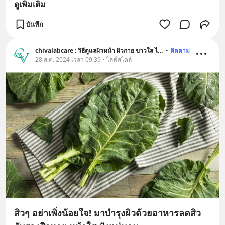
ดูเพิ่มเติม
บันทึก
chivalabcare : วิธีดูแลผิวหน้า ผิวกาย ขาวใส ไร้สิว อ่อนเยาว์
•
ติดตาม
28 ส.ค. 2024 เวลา 09:39 • ไลฟ์สไตล์
สิวๆ อย่าเพิ่งน้อยใจ! มาบำรุงผิวด้วยอาหารลดสิว