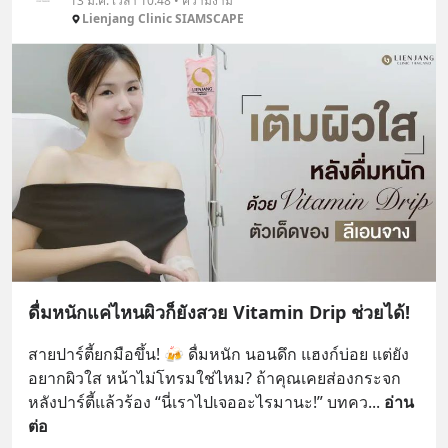
13 ม.ค. เวลา 10:48 • ความงาม
Lienjang Clinic SIAMSCAPE
ดื่มหนักแค่ไหนผิวก็ยังสวย Vitamin Drip ช่วยได้!
สายปาร์ตี้ยกมือขึ้น! 🍻 ดื่มหนัก นอนดึก แฮงก์บ่อย แต่ยัง
อยากผิวใส หน้าไม่โทรมใช่ไหม? ถ้าคุณเคยส่องกระจก
หลังปาร์ตี้แล้วร้อง “นี่เราไปเจออะไรมานะ!” บทคว
... 
อ่าน
ต่อ