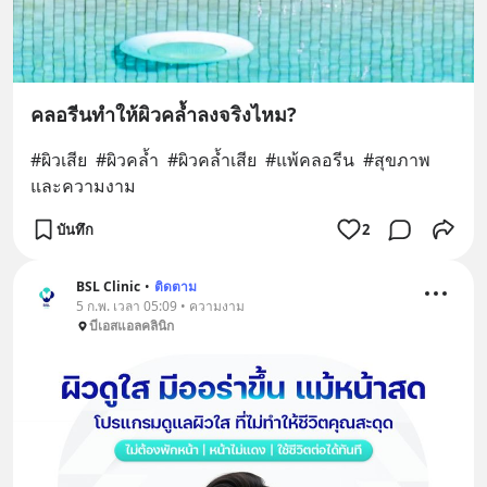
คลอรีนทำให้ผิวคล้ำลงจริงไหม?
#ผิวเสีย  #ผิวคล้ำ  #ผิวคล้ำเสีย  #แพ้คลอรีน  #สุขภาพ
และความงาม
บันทึก
2
BSL Clinic
•
ติดตาม
5 ก.พ. เวลา 05:09 • ความงาม
บีเอสแอลคลินิก