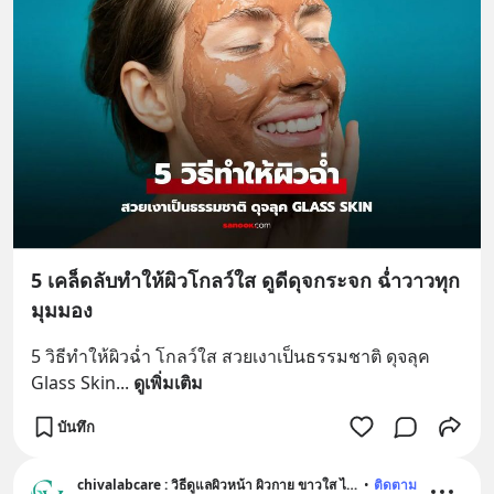
5 เคล็ดลับทำให้ผิวโกลว์ใส ดูดีดุจกระจก ฉ่ำวาวทุก
มุมมอง
5 วิธีทำให้ผิวฉ่ำ โกลว์ใส สวยเงาเป็นธรรมชาติ ดุจลุค 
Glass Skin
... 
ดูเพิ่มเติม
บันทึก
chivalabcare : วิธีดูแลผิวหน้า ผิวกาย ขาวใส ไร้สิว อ่อนเยาว์
•
ติดตาม