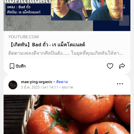
YOUTUBE.COM
【เกิดทัน】Bad ถั่ว - เร แม็คโดแนลด์
ติดตามเพลงดีจากศิลปินดัง...... ในยุคที่คุณเกิดทันให้หายคิดถึง อัพเดททุกวันจันทร์ - เสาร์. เวลา 12.00 น. และ 17.00 น. #เพลงเพราะ #เพลงเก่าเพลง : Bad ถั่ว (ป…
บันทึก
mae-ying:organic
•
ติดตาม
3 มี.ค. 2025 เวลา 14:11 • สุขภาพ