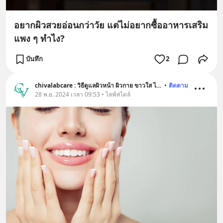
อยากผิวสวยอ่อนกว่าวัย แต่ไม่อยากซื้ออาหารเสริม
แพง ๆ ทำไง?
บันทึก
2
chivalabcare : วิธีดูแลผิวหน้า ผิวกาย ขาวใส ไร้สิว อ่อนเยาว์
•
ติดตาม
28 พ.ย. 2024 เวลา 09:53 • ไลฟ์สไตล์