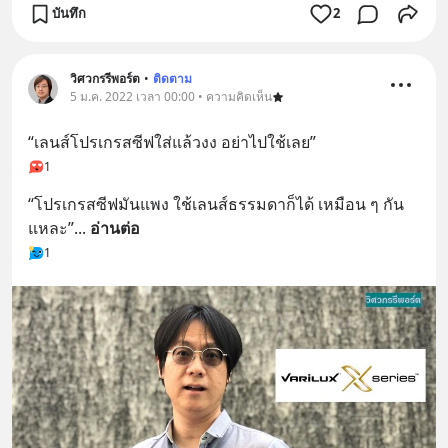
บันทึก
2
วิศวกรรีพอร์ต
•
ติดตาม
5 ม.ค. 2022 เวลา 00:00 • ความคิดเห็น
“เลนส์โปรเกรสซีฟใส่แล้วงง อย่าไปใช้เลย”
1
“โปรเกรสซีฟมันแพง ใช้เลนส์ธรรมดาก็ได้ เหมือน ๆ กัน
แหละ”
... 
อ่านต่อ
1