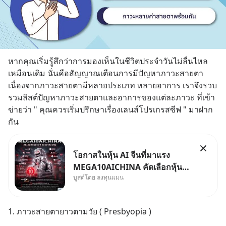
หากคุณเริ่มรู้สึกว่าการมองเห็นในชีวิตประจำวันไม่ลื่นไหล
เหมือนเดิม นั่นคือสัญญาณเตือนการมีปัญหาภาวะสายตา 
เนื่องจากภาวะสายตามีหลายประเภท หลายอาการ เราจึงรวบ
รวมลิสต์ปัญหาภาวะสายตาและอาการของแต่ละภาวะ ที่เข้า
ข่ายว่า " คุณควรเริ่มปรึกษาเรื่องเลนส์โปรเกรสซีฟ " มาฝาก
กัน
โอกาสในหุ้น AI จีนที่มาแรง
MEGA10AICHINA คัดเลือกหุ้น
บูสต์โดย ลงทุนแมน
ใหม่ 9 ตัว เข้ากองทุน.. ครอบคลุม
ทั้งซัปพลายเชน AI จีน พิเศษ ช่วง
3 - 19 ส.ค. 69 มีโปรโมชัน ลด
1. ภาวะสายตายาวตามวัย ( Presbyopia )
50% ค่าธรรมเนียมซื้อ | ยอด 2