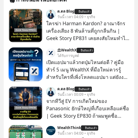
ด.ดล Blog
ยืนยันแล้ว
วันนี้ เวลา 04:09 • ธุรกิจ
ใครฆ่า Harman Kardon? อาณาจักร
เครื่องเสียง 8 พันล้านที่ถูกกลืนกิน |
Geek Story EP831 เคยสงสัยไหมทำไม
หูฟัง AKG ถึงกลายเป็นแค่ของแถมใน
WealthX
ยืนยันแล้ว
กล่องมือถือ? หรือลำโพง JBL ถึงวางขาย
ได้รับการบูสต์
เกลื่อนตามห้างทั่วไป? ทั้งที่จริง ๆ แล้ว
เปิดแอปมาแล้วกดปุ่มไหนต่อดี ? คู่มือ
ชื่อเหล่านี้คือ “ตำนาน” ระดับเทพที่นัก
ทัวร์ 5 เมนู WealthX ที่มือใหม่ควรรู้
เล่นเครื่องเสียงยุคก่อนยอมจ่ายเงินหลัก
สำหรับใครที่เพิ่งโหลดแอปมา แต่ยังงง
แสนเพื่อครอบครอง แต่เบื้องหลังความ
ๆ ไม่รู้ว่าต้องกดปุ่มไหนต่อ อ่านโพสต์นี้
ด.ดล Blog
แมสนี้ มีโศกนาฏกรรมของโลกธุรกิจ
ยืนยันแล้ว
เลย WealthX จะขอพาไปทัวร์ 5 เมนู
วันนี้ เวลา 00:09 • ธุรกิจ
ซ่อนอยู่ อาณาจักรเครื่องเสียงที่ยิ่งใหญ่
หลัก ที่จะทำให้คุณใช้งานแอปเป็นได้ใน
จากทีวีสู่ EV การเกิดใหม่ของ
ที่สุดบนโลก ถูกกว้านซื้อไปด้วยมูลค่า 8
ทันที
Panasonic ยักษ์ใหญ่ที่เกือบเหลือแค่ชื่อ
พันล้านดอลลาร์โดย Samsung และสิ่ง
| Geek Story EP830 ถ้าผมพูดชื่อ
ที่เจ็บปวดที่สุดคือ ยักษ์ใหญ่จาก
Panasoni คุณนึกถึงอะไร? ทีวี, ตู้เย็น,
เกาหลีใต้ไม่ได้ซื้อเพราะหลงใหลใน
WealthThink
ยืนยันแล้ว
ถ่านไฟฉาย? ถ้าคุณยังคิดแบบนั้น แสดง
วันนี้ เวลา 04:00 • ธุรกิจ
เสียงเพลง แต่ซื้อเพื่อเป็นทางลัดเอา