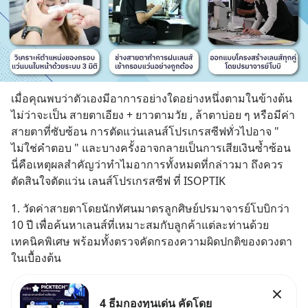
เมื่อคุณพบว่าตัวเองมีอาการอย่างใดอย่างหนึ่งตามในข้างต้น 
ไม่ว่าจะเป็น สายตาเอียง + ยาวตามวัย , ล้าตาบ่อย ๆ หรือมีค่า
สายตาที่ซับซ้อน การตัดแว่นเลนส์โปรเกรสซีฟทั่วไปอาจ " 
ไม่ใช่คำตอบ " และบางครั้งอาจกลายเป็นการเสียเงินซ้ำซ้อน 
นี่คือเหตุผลสำคัญว่าทำไมอาการทั้งหมดที่กล่าวมา ถึงควร
ตัดสินใจตัดแว่น เลนส์โปรเกรสซีฟ ที่ ISOPTIK
1. วัดค่าสายตาโดยนักทัศนมาตรลูกศิษย์ปรมาจารย์โบบิกว่า 
10 ปี เพื่อค้นหาเลนส์ที่เหมาะสมกับลูกค้าแต่ละท่านด้วย
เทคนิคพิเศษ พร้อมทั้งตรวจคัดกรองความผิดปกติของดวงตา
ในเบื้องต้น
4 ธีมกองทุนเด่น คัดโดย