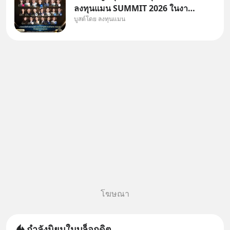
ลงทุนแมน SUMMIT 2026 ในงาน
บูสต์โดย ลงทุนแมน
นี้จะมีเจ้าของธุรกิจ Dr.PONG,
หมึกกรุบ, Srichand, Jones’
Salad, LA GLACE, Fastwork,
MizuMi, KARMART, อิชิตัน มา
แชร์ความรู้การสร้างธุรกิจ
โฆษณา
กำลังนิยมในบล็อกดิต