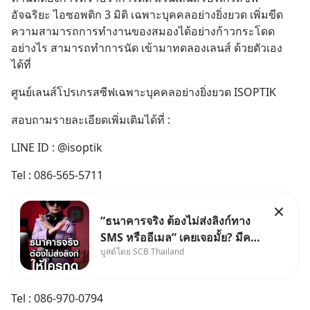
อัจฉริยะ ไอซอพติก 3 มิติ เฉพาะบุคคลอย่างยิ่งยวด เพิ่มขีด
ความสามารถการทำงานของสมองได้อย่างก้าวกระโดด
อย่างไร สามารถทำการนัด เข้ามาทดลองเลนส์ ด้วยตัวเอง 
ได้ที่
ศูนย์เลนส์โปรเกรสซีฟเฉพาะบุคคลอย่างยิ่งยวด ISOPTIK
สอบถามรายละเอียดเพิ่มเติมได้ที่ :
LINE ID : @isoptik
Tel : 086-565-5711
“ธนาคารจริง ต้องไม่ส่งลิงก์ทาง
SMS หรืออีเมล” เคยเจอมั้ย? มีคน
บูสต์โดย SCB Thailand
อ้างว่าโทรจากธนาคาร บอกว่า
บัญชีมีปัญหา แล้วให้กดลิงก์โน่นนี่
หรือสแกนคิวอาร์โค้ดทันที มาฟัง
Tel : 086-970-0794
“ป้าเก๋าเล่ากลโกง” เพื่อรู้ทันมุก