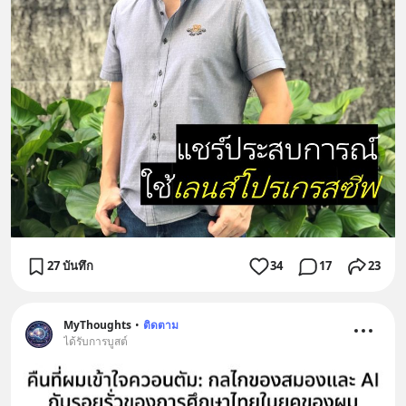
27 บันทึก
34
17
23
MyThoughts
•
ติดตาม
ได้รับการบูสต์