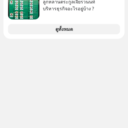
ว่าคุณกำลังพลาดเรื่องราวการ
ลูกหลานตระกูลเจียรวนนท์
เทคโนโลยีไปใส่ในหน้าปัดรถยนต์
‘Rebranding’ ที่ดุเดือดที่สุดใน
บริหารธุรกิจอะไรอยู่บ้าง ?
อัจฉริยะ จากจุดสูงสุดของศิลปะแห่ง
ประวัติศาสตร์ญี่ปุ่น! รู้หรือไม่ว่า ในวันที่
เสียงดนตรี ทำไมถึงจบลงด้วยการเป็น
พวกเขาขาดทุนย่อยยับเกือบ 3 แสนล้าน
แค่บรรทัดหนึ่งในบัญชีทรัพย์สินของ
บาท Panasonic ตัดสินใจหักดิบ ทิ้ง
ดูทั้งหมด
บริษัทอื่น เลือกฟังกันได้เลยนะครับ อย่า
ตลาดเครื่องใช้ไฟฟ้าที่สู้ B2C ไม่ไหว
ลืมกด Follow ติดตาม PodCast ช่อง
แล้วหันไปเดิมพันครั้งใหญ่กับ Tesla
Geek Forever’s Podcast ของผมกัน
และ Software Solutions จนวันนี้พวก
ด้วยนะครับ 🎧 ฟังผ่าน Spotify :
เขากลายเป็นกระดูกสันหลังของ
https://tinyurl.com/mr39sd7c 🎧 ฟัง
อุตสาหกรรม EV โลกไปแล้ว… พวกเขา
ผ่าน Apple Podcast :
ทำได้อย่างไร เลือกฟังกันได้เลยนะครับ
https://bit.ly/4yVPIpg 🎧 ฟังผ่าน
อย่าลืมกด Follow ติดตาม PodCast
Podbean : https://bit.ly/4hr2jL3 🎧
ช่อง Geek Forever’s Podcast ของผม
ฟังผ่าน Youtube :
กันด้วยนะครับ 🎧 ฟังผ่าน Spotify :
https://youtu.be/B6IZDYopZLw The
https://tinyurl.com/mr39sd7c 🎧 ฟัง
original article appeared here
ผ่าน Apple Podcast :
https://www.tharadhol.com/geek-
https://tinyurl.com/rnca48jp 🎧 ฟัง
story-ep831-who-killed-harman-
ผ่าน Podbean :
kardon/ ติดตามสาระดี ๆ อัพเดททุกวัน
https://tinyurl.com/mryu7dv7 🎧
ผ่าน Line OA ด.ดล Blog คลิกเลย -->