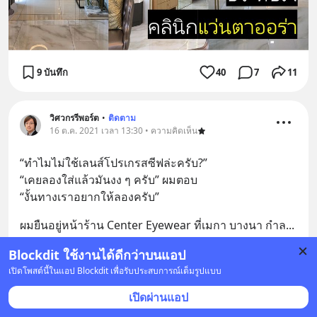
9 บันทึก
40
7
11
วิศวกรรีพอร์ต
•
ติดตาม
16 ต.ค. 2021 เวลา 13:30 • ความคิดเห็น
“ทำไมไม่ใช้เลนส์โปรเกรสซีฟล่ะครับ?”
“เคยลองใส่แล้วมันงง ๆ ครับ” ผมตอบ
“งั้นทางเราอยากให้ลองครับ”
ผมยืนอยู่หน้าร้าน Center Eyewear ที่เมกา บางนา กำล
... 
อ่านต่อ
Blockdit ใช้งานได้ดีกว่าบนแอป
1
เปิดโพสต์นี้ในแอป Blockdit เพื่อรับประสบการณ์เต็มรูปแบบ
เปิดผ่านแอป