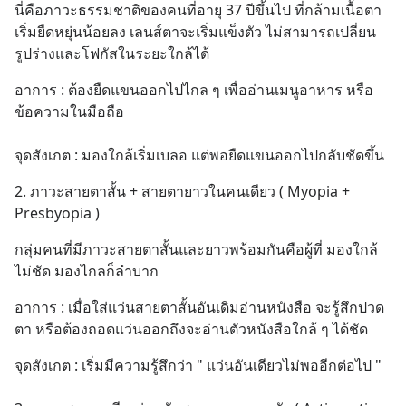
ล้านบาทขึ้นไป ฟรีค่าธรร
นี่คือภาวะธรรมชาติของคนที่อายุ 37 ปีขึ้นไป ที่กล้ามเนื้อตา
เริ่มยืดหยุ่นน้อยลง เลนส์ตาจะเริ่มแข็งตัว ไม่สามารถเปลี่ยน
รูปร่างและโฟกัสในระยะใกล้ได้
อาการ : ต้องยืดแขนออกไปไกล ๆ เพื่ออ่านเมนูอาหาร หรือ
ข้อความในมือถือ
จุดสังเกต : มองใกล้เริ่มเบลอ แต่พอยืดแขนออกไปกลับชัดขึ้น
2. ภาวะสายตาสั้น + สายตายาวในคนเดียว ( Myopia + 
Presbyopia )
กลุ่มคนที่มีภาวะสายตาสั้นและยาวพร้อมกันคือผู้ที่ มองใกล้
ไม่ชัด มองไกลก็ลำบาก
อาการ : เมื่อใส่แว่นสายตาสั้นอันเดิมอ่านหนังสือ จะรู้สึกปวด
ตา หรือต้องถอดแว่นออกถึงจะอ่านตัวหนังสือใกล้ ๆ ได้ชัด
จุดสังเกต : เริ่มมีความรู้สึกว่า " แว่นอันเดียวไม่พออีกต่อไป "