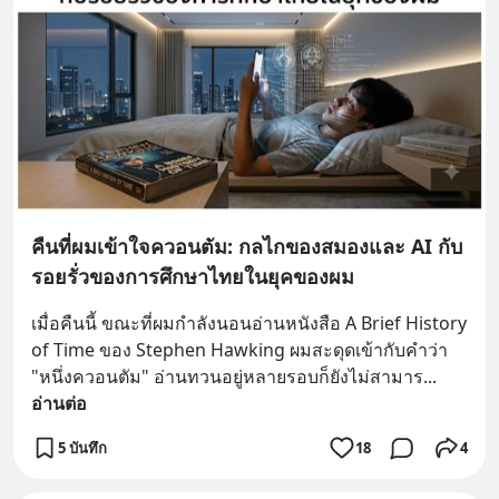
คืนที่ผมเข้าใจควอนตัม: กลไกของสมองและ AI กับ
รอยรั่วของการศึกษาไทยในยุคของผม
เมื่อคืนนี้ ขณะที่ผมกำลังนอนอ่านหนังสือ A Brief History 
of Time ของ Stephen Hawking ผมสะดุดเข้ากับคำว่า 
"หนึ่งควอนตัม" อ่านทวนอยู่หลายรอบก็ยังไม่สามาร
... 
อ่านต่อ
5 บันทึก
18
4