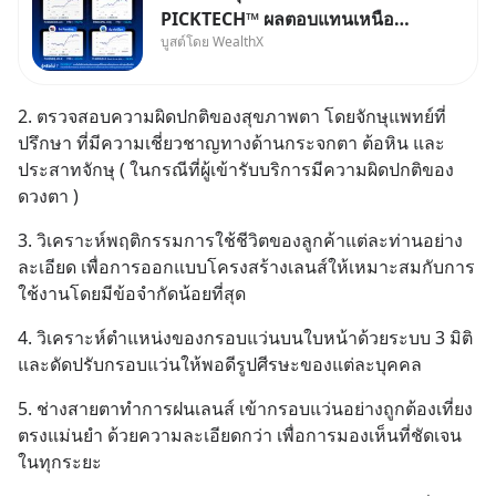
PICKTECH™ ผลตอบแทนเหนือค่า
บูสต์โดย WealthX
เฉลี่ยกลุ่ม ถ้าอยากค้นหากองทุนที่
ทำผลตอบแทนได้เหนือกว่าค่า
เฉลี่ยกลุ่ม โดยที่ไม่ต้องมานั่ง
2. ตรวจสอบความผิดปกติของสุขภาพตา โดยจักษุแพทย์ที่
ค้นหาข้อมูลและวิเคราะห์เองให้
ปรึกษา ที่มีความเชี่ยวชาญทางด้านกระจกตา ต้อหิน และ
เสียเวลา แค่ใช้ PICKTECH™ บน
ประสาทจักษุ ( ในกรณีที่ผู้เข้ารับบริการมีความผิดปกติของ
แอป
ดวงตา )
3. วิเคราะห์พฤติกรรมการใช้ชีวิตของลูกค้าแต่ละท่านอย่าง
ละเอียด เพื่อการออกแบบโครงสร้างเลนส์ให้เหมาะสมกับการ
ใช้งานโดยมีข้อจำกัดน้อยที่สุด
4. วิเคราะห์ตำแหน่งของกรอบแว่นบนใบหน้าด้วยระบบ 3 มิติ 
และดัดปรับกรอบแว่นให้พอดีรูปศีรษะของแต่ละบุคคล
5. ช่างสายตาทำการฝนเลนส์ เข้ากรอบแว่นอย่างถูกต้องเที่ยง
ตรงแม่นยำ ด้วยความละเอียดกว่า เพื่อการมองเห็นที่ชัดเจน
ในทุกระยะ