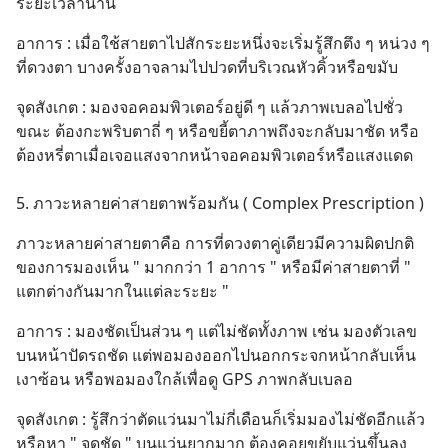
ระยะเวลานาน
อาการ : เมื่อใช้สายตาไปสักระยะหนึ่งจะเริ่มรู้สึกตึง ๆ หน่วง ๆ 
ที่ดวงตา บางครั้งอาจลามไปปวดที่บริเวณหัวคิ้วหรือขมับ
จุดสังเกต : มองจอคอมพิวเตอร์อยู่ดี ๆ แล้วภาพเบลอไปชั่ว
ขณะ ต้องกะพริบตาถี่ ๆ หรือขยี้ตาภาพถึงจะกลับมาชัด หรือ
ต้องหรี่ตาเมื่อเจอแสงจากหน้าจอคอมพิวเตอร์หรือแสงแดด
5. ภาวะหลายค่าสายตาพร้อมกัน ( Complex Prescription )
ภาวะหลายค่าสายตาคือ การที่ดวงตาคู่เดียวมีความผิดปกติ
ของการมองเห็น " มากกว่า 1 อาการ " หรือมีค่าสายตาที่ " 
แตกต่างกันมากในแต่ละระยะ "
อาการ : มองชัดเป็นส่วน ๆ แต่ไม่ชัดทั้งภาพ เช่น มองตัวเลข
บนหน้าปัดรถชัด แต่พอมองออกไปนอกกระจกหน้ากลับเห็น
เงาซ้อน หรือพอมองใกล้เพื่อดู GPS ภาพกลับเบลอ
จุดสังเกต : รู้สึกว่าตัดแว่นมาไม่กี่เดือนก็เริ่มมองไม่ชัดอีกแล้ว 
หรือหา " จุดชัด " บนแว่นยากมาก ต้องคอยขยับแว่นขึ้นลง