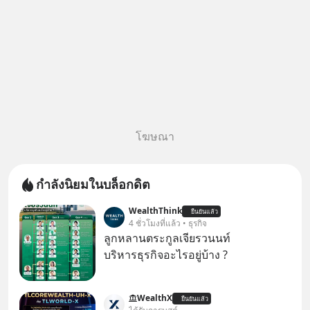
โฆษณา
กำลังนิยมในบล็อกดิต
WealthThink
ยืนยันแล้ว
4 ชั่วโมงที่แล้ว • ธุรกิจ
ลูกหลานตระกูลเจียรวนนท์
บริหารธุรกิจอะไรอยู่บ้าง ?
WealthX
ยืนยันแล้ว