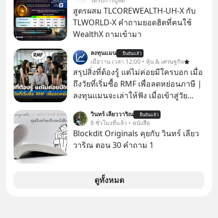
ได้รับการบูสต์
สูตรผสม TLCOREWEALTH-UH-X กับ
TLWORLD-X คำถามยอดฮิตที่คนใช้
WealthX ถามเข้ามา
ลงทุนแมน
ยืนยันแล้ว
เมื่อวาน เวลา 12:00 • หุ้น & เศรษฐกิจ
สรุปสิ่งที่ต้องรู้ แต่ไม่ค่อยมีใครบอก เมื่อ
ถึงวัยที่เริ่มซื้อ RMF เพื่อลดหย่อนภาษี |
ลงทุนแมนจะเล่าให้ฟัง เมื่อเข้าสู่วัย
ทำงานและเริ่มมีรายได้ถึงเกณฑ์เสีย
วินทร์ เลียววาริณ
ยืนยันแล้ว
ภาษี หลายคนมักได้รับคำแนะนำให้
8 ชั่วโมงที่แล้ว • หนังสือ
ลงทุนใน RMF เพราะนอกจากจะช่วยลด
Blockdit Originals คุยกับ วินทร์ เลียว
หย่อนภาษีได้แล้ว ยังเป็นโอกาสในการ
วาริณ ตอน 30 คำถาม 1
สร้างความมั่งคั่งระยะยาว แต่น้อยคน
นักที่จะลงลึกว่า ถ้าลงทุนใน RMF ควรรู้
อะไรบ้าง ควรดู ตรงไหน ทำอย่างไร ถึง
ดูทั้งหมด
จะดีกับเรา แล้วเราควรรู้ข้อมูลอะไร
เกี่ยวกับ RMF บ้าง เพื่อให้นำไปใช้ต่อได้
จริง ๆ ลงทุนแมนจะเล่าให้ฟัง