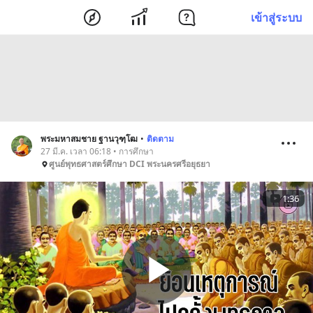
เข้าสู่ระบบ
พระมหาสมชาย ฐานวุฑฺโฒ
•
ติดตาม
27 มี.ค. เวลา 06:18 • การศึกษา
ศูนย์พุทธศาสตร์ศึกษา DCI พระนครศรีอยุธยา
1:36