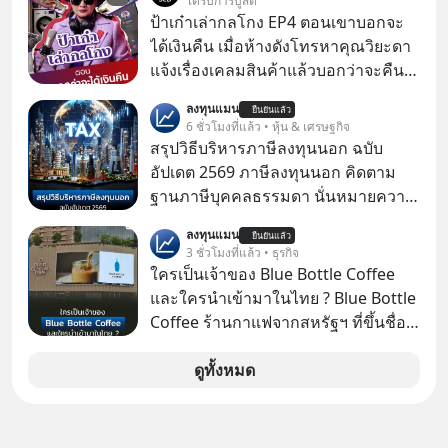
ได้รับการบูสต์
ป้าเก๋าเล่ากลโกง EP4 ตอนเขาบอกจะ
ได้เงินคืน เมื่อห้างดังโทรหาคุณวิยะดา
แจ้งเรื่องเคลมสินค้าแล้วบอกว่าจะคืน
เงิน คุณวิยะดาจะได้เงินจริง หรือเป็น
ลงทุนแมน
ยืนยันแล้ว
เรื่องจ้อจี้ หาคำตอบได้ที่ “ป้าเก๋าเล่ากล
6 ชั่วโมงที่แล้ว • หุ้น & เศรษฐกิจ
โกง” EP4 ตอน “เขาบอกว่าจะได้เงิน
สรุปวิธีบริหารภาษีลงทุนนอก ฉบับ
คืน” #ป้าเก๋าเล่ากลโกง #แก้เกมกลโกง
อัปเดต 2569 ภาษีลงทุนนอก คิดตาม
#อยู่อย่างยั่งยืน #Cybersecurity #เตือน
ฐานภาษีบุคคลธรรมดา นั่นหมายความ
ภัยออนไลน์
ว่าถ้าเรามีกำไร 100,000 บาท
ลงทุนแมน
ยืนยันแล้ว
3 ชั่วโมงที่แล้ว • ธุรกิจ
ใครเป็นเจ้าของ Blue Bottle Coffee
และใครนำเข้ามาในไทย ? Blue Bottle
Coffee ร้านกาแฟจากสหรัฐฯ ที่ขึ้นชื่อ
เรื่องความพิถีพิถัน กำลังจะเปิดสาขา
แรกในประเทศไทย ที่ Central Park
ดูทั้งหมด