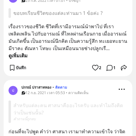
25 ก.ค. 2022 เวลา 01:01 • ปรัชญา
ขอบทเรียนชีวิตของแต่ละท่านมา 1 ข้อค่ะ ?
เรื่องราวของชีวิต ชีวิตที่เรามีอารมณ์นำพาไป ที่เรา
เพลิดเพลิน ไปกับอารมณ์ ที่ไหลผ่านเรือนกาย เมื่ออารมณ์
มันเกิดขึ้น เป็นอารมณ์นึกคิด เป็นความรู้สึก ทะเยอทะยาน 
มีราคะ ตัณหา โทษะ เป็นเหมือนนายช่างปลูกเรื
... 
ดูเพิ่มเติม
บันทึก
2
1
ปกรณ์ ปราสาททอง
•
ติดตาม
ป
12 ก.ย. 2021 เวลา 05:53 • ความคิดเห็น
สำหรับแต่ละคน ศาสนาคืออะไรครับ และทำไมถึงคิด
ว่าเป็นเช่นนั้น?
คำถามนี้ถูกลบ
ก่อนที่จะไปพูด คำว่า ศาสนา เรามาทำความเข้าใจ ว่าจิต