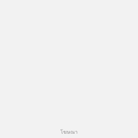
โฆษณา