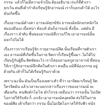
กรรม  แล้วก็ไมมีความจำเป็น ต้องอธิบาย เร่แก้ที่ตัวเรา  
ยกเว้น ตนที่เค้ากำลังเรียนรู้จักอารมณ์ เราก็บอกเค้าได้ อะไร
มันเกิดขึ้น
เรื่องอารมณ์ค้างคา อารมณ์ทุกข์ขัง อารมณ์หนักอกหนักใจ 
สมองมึนงง เบื่อหน่า ท้อแท้ มันก็อารมณ์ ทั้งนั้น . แต่มัน มี
เรื่องราว ลำดับ ชั้นของอารมณ์ที่เราแก้ไข เอาอารมณ์นั้น
ออกไปไม่ได้
เรื่องราวการเรียนรู้จัก กายอารมณ์จิต นั้นเรียนที่กายตัวเรา
เอง อารมณ์ที่เกิดขึ้นในกาย จิตเราก็เรียนรู้ขึ้นมา .ไม่ได้ไป
เรียนรู้กับผู้อื่น ติดขัดอะไร เราก็สอบถามครูยาอาจารย์ ที่สอน
ให้เรารู้จักอารมณ์นึกคิดในตัวเรา คนอื่น แม้พี่น้องภรรย อยู่
ด้วยกัน เค้าก็ไม่ได้เรียนรู้กับเราด้วย
เพราะฉะนั้น มันเป็นเรื่องเฉพาะตัว ที่ว่า เอาจิตมาเรียนรู้ จิต
ใครจิตมัน แล้วเวลาจะบอกกล่าวเรื่องราวของอารมณ์ จะ
เตือนกัน  คนฟังมักโมโห มักโกรธ เหมือนว่า กรรมนั้น ไม่เปิด
โอกาสให้รับหัง ก็ .แกล้ง เอาอารมณ์หงุดหงิด ส่งให้ในกาย
ของผู้ฟัง เค้าเรียกว่า กรรม นั้นไม่เปิดโอกาสให้รับฟัว หน้ร