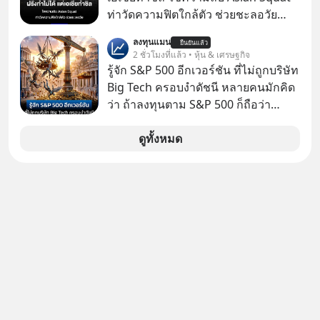
โกง #LivesSustainably #อยู่อย่าง
ท่าวัดความฟิตใกล้ตัว ช่วยชะลอวัย
ยั่งยืน #CyberSecurity #ป้าเก๋า
หลายคนอาจเคยเห็นคลิปไวรัลของชาว
ลงทุนแมน
#FraudEducation #FinancialLiteracy
ยืนยันแล้ว
ต่างชาติที่พยายามทำ “Asian Squat”
2 ชั่วโมงที่แล้ว • หุ้น & เศรษฐกิจ
#DigitalBankWithHumanTouch
หรือการนั่งยองแบบคนเอเชีย แต่สุดท้าย
รู้จัก S&P 500 อีกเวอร์ชัน ที่ไม่ถูกบริษัท
ก็เสียการทรงตัว ล้มหงายหลัง หรือไม่ก็
Big Tech ครอบงำดัชนี หลายคนมักคิด
ต้องยกส้นเท้าขึ้น เพราะไม่สามารถนั่ง
ว่า ถ้าลงทุนตาม S&P 500 ก็ถือว่า
ค้างในท่านั้นได้
กระจายความเสี่ยงแล้ว เพราะเป็นการ
ลงทุนมากถึง 500 บริษัท
ดูทั้งหมด