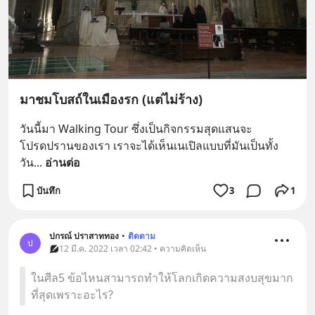
มาชมโบสถ์ในเมืองรก (แต่ไม่ร้าง)
วันนี้มา Walking Tour ซึ่งเป็นกิจกรรมสุดแสนจะ
โปรดปรานของเรา เราจะได้เห็นเนเปิลแบบที่มันเป็นทั้ง
วัน
... 
อ่านต่อ
บันทึก
3
1
ปกรณ์ ปราสาททอง
•
ติดตาม
ป
12 มี.ค. 2022 เวลา 02:42 • ความคิดเห็น
ในศีล5 ข้อไหนสามารถทำให้โลกเกิดความสงบสุขมาก
ที่สุดเพราะอะไร?