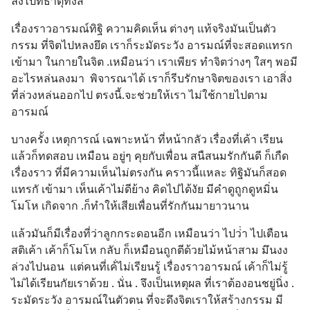
ลงไปที่ธาตุทั้งสี่
เรื่องราวอารมณ์ทิฐิ ความคิดเห็น ต่างๆ แท้จริงมันเป็นตัว
กรรม ที่จิตไปหลงยึด เราก็ระมัดระวัง อารมณ์ที่จะสอดแทรก 
เข้ามา ในกายในจิต .เหมือนว่า เราเพียร ทำจิตว่างๆ ใสๆ พอมี
อะไรหล่นลงมา  พิจารณาได้ เราก็รีบรักษาจิตของเรา เอาสิ่ง
ที่ล่วงหล่นออกไป ตรงนี้.จะช่วยให้เรา ไม่ใช้กายไปตาม
อารมณ์
บางครั้ง เหตุการณ์ เฉพาะหน้า ที่หน้ากลัว เรื่องที่เค้า เรียน
แล้วก็ทดสอบ เหมือน อยู่ๆ คุยกับเพื่อน สนืสนมรักกันดี ก็เกืด 
เรื่องราว ที่มีความเห็นไม่ตรงกัน คราวนี้แหละ ทิฐิมันก็สอด
แทรกั เข้ามา เห็นเค้าไม่ดีย้าง คิดไปได้งัย มีคำดูถูกดูหมิ่น 
โมโห เกิดจาก .ก็ทำให้เสียเพื่อนที่รักกันมายาวนาน
แล้วมันก็มีเรื่องที่ว่าลูกกระดอนอีก เหมือนว่า ไปว่่า ไปเตือน
สติเค้า เค้าก็โมโห กลับ ก็เหมือนถูกตีด้วยไม้หน้าสาม มึนงง 
ล่วงไปนอน  แต่คนที่เค้่ไม่เรียนรู้ เรื่องราวอารมณ์ เค้าก็ไม่รู้ 
ไม่ได้เรียนกัยเราด้วย . นั่น . จึงเป็นเหตุผล ที่เราต้องอนชยู่นิ่ง . 
ระมัดระวัง อารมณ์ในตัวตน ที่จะดึงจิตเราให้สร้างกรรม มี