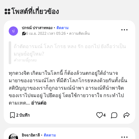
โพสต์ที่เกี่ยวข้อง
ปกรณ์ ปราสาททอง
•
ติดตาม
ป
6 เม.ย. 2022 เวลา 05:26 • ความคิดเห็น
ถ้าตัดอารมณ์ โลภ โกรธ หลง รัก ออกไป ยังถือว่าเป็น
มนุษย์อยู่ไหม?
คำถามนี้ถูกลบ
ทุกดวงจิต เกิดมาในโลกนี้ ก็ต้องล้วนตกอยู่ใต้อำนาจ 
มายาของอารมณ์โลก ที่มีตัวโลภโกรธหลงด้วยกันทั้งนั้น 
สติปัญญาของเราก็ถูกอารมณ์นำพา อารมณ์ทีนำพาจิต
ของเราไปจมอยู่ ไปยึดอยู่ โดยใช้กายวาจาใจ กระทำไป
ตามเหต
... 
อ่านต่อ
2 บันทึก
4
อิจฉาอิตาลี
•
ติดตาม