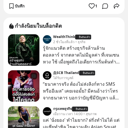
บันทึก
1
กำลังนิยมในบล็อกดิต
WealthThink
ยืนยันแล้ว
2 ชั่วโมงที่แล้ว • ธุรกิจ
รู้จักแนวคิด สร้างธุรกิจล้านล้าน
ดอลลาร์ จากตลาดไม่มีมูลค่า ที่เจนเซน
หวง ใช้ เมื่อพูดถึงไอเดียการเริ่มต้นทำ
ธุรกิจ หลายคนก็คงมองว่าควรเริ่มต้น
SCB Thailand
ยืนยันแล้ว
ทำธุรกิจที่อยู่ในตลาดใหญ่ ๆ ที่ต้องมี
ได้รับการบูสต์
ลูกค้า พร้อมขายได้ทันที
“ธนาคารจริง ต้องไม่ส่งลิงก์ทาง SMS
หรืออีเมล” เคยเจอมั้ย? มีคนอ้างว่าโทร
จากธนาคาร บอกว่าบัญชีมีปัญหา แล้ว
ให้กดลิงก์โน่นนี่ หรือสแกนคิวอาร์โค้ด
กรุงเทพธุรกิจ
ยืนยันแล้ว
ทันที มาฟัง “ป้าเก๋าเล่ากลโกง” เพื่อรู้ทัน
เมื่อวาน เวลา 14:00 • สุขภาพ
มุกหลอกลวงในคราบความน่าเชื่อถือ
แค่ 'นั่งยอง' ทำไมยาก? ฝรั่งทำไม่ได้ แต่
กันค่ะ #แก้เกมกลโกง #ป้าเก๋าเล่ากล
เอเชียทำชิล ไขความลับ Asian Squat