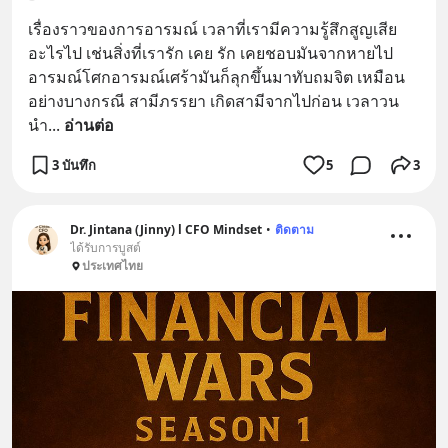
เรื่องราวของการอารมณ์ เวลาที่เรามีความรู้สึกสูญเสีย
อะไรไป เช่นสิ่งที่เรารัก เคย รัก เคยชอบมันจากหายไป 
อารมณ์โศกอารมณ์เศร้ามันก็ลุกขึ้นมาทับถมจิต เหมือน
อย่างบางกรณี สามีภรรยา เกิดสามีจากไปก่อน เวลาวน
นำ
... 
อ่านต่อ
3 บันทึก
5
3
Dr. Jintana (Jinny) l CFO Mindset
•
ติดตาม
ได้รับการบูสต์
ประเทศไทย