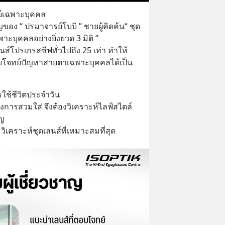
ย์เฉพาะบุคคล
ของ “ ปรมาจารย์โบบิ ” ชายผู้คิดค้น“ ชุด
บุคคลอย่างยิ่งยวด 3 มิติ ” 
ส์โปรเกรสซีฟทั่วไปถึง 25 เท่า ทำให้
บโจทย์ปัญหาสายตาเฉพาะบุคคลได้เป็น
ใช้ชีวิตประจำวัน
ของการสวมใส่ จึงต้องวิเคราะห์ไลฟ์สไตล์
ญ 
เคราะห์ชุดเลนส์ที่เหมาะสมที่สุด