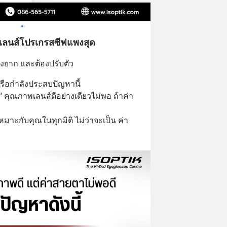
เลนส์โปรเกรสซีฟแพงสุด
องยาก และต้องปรับตัว
รือกำลังประสบปัญหานี้
“ คุณภาพเลนส์ดีอย่างเดียวไม่พอ ถ้าค่า
เหมาะกับคุณในทุกมิติ ไม่ว่าจะเป็น ค่า