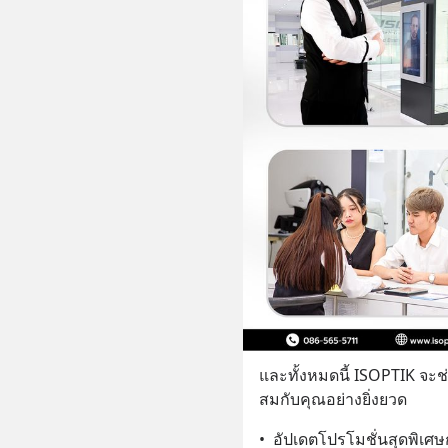
และทั้งหมดนี้ ISOPTIK จะช่
สมกับคุณอย่างยิ่งยวด