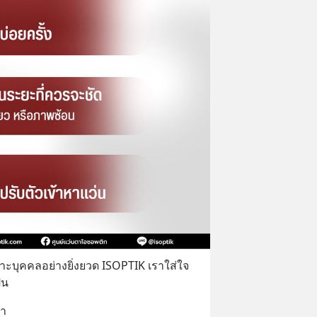
พาะบุคคลอย่างยิ่งยวด ISOPTIK เราใส่ใจ
็น
ยำ