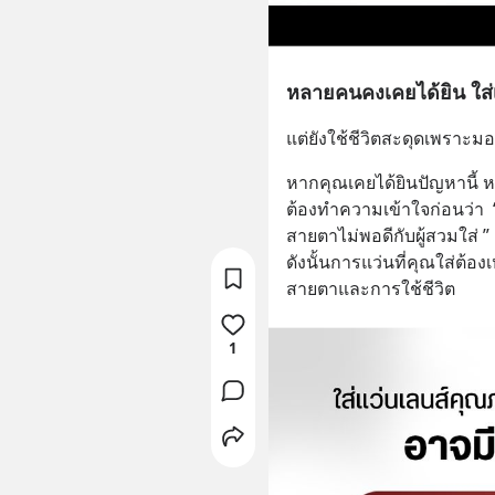
หลายคนคงเคยได้ยิน ใส่
แต่ยังใช้ชีวิตสะดุดเพราะม
หากคุณเคยได้ยินปัญหานี้ ห
ต้องทำความเข้าใจก่อนว่า  
สายตาไม่พอดีกับผู้สวมใส่ ”
ดังนั้นการแว่นที่คุณใส่ต้อง
สายตาและการใช้ชีวิต
1