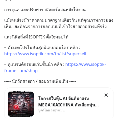
การดูแล และปรับพารามิเตอร์แว่นหลังใช้งาน
แม้เลนส์จะมีราคาตามมาตรฐานเดียวกัน แต่คุณภาพการมอง
เห็น...สะท้อนจากการออกแบบที่เข้าใจสายตาอย่างแท้จริง
และนี่คือสิ่งที่ ISOPTIK ตั้งใจมอบให้
•  อัปเดตโปรโมชั่นสุดพิเศษก่อนใคร คลิก : 
https://www.isoptik.com/th/list/supersell
•  ดูแบรนด์กรอบแว่นชั้นนำ คลิก : 
https://www.isoptik-
frame.com/shop
----- นัดวัดสายตา / สอบถามเพิ่มเติม -----
โอกาสในหุ้น AI จีนที่มาแรง
MEGA10AICHINA คัดเลือกหุ้น
บูสต์โดย ลงทุนแมน
ใหม่ 9 ตัว เข้ากองทุน.. ครอบคลุม
ทั้งซัปพลายเชน AI จีน พิเศษ ช่วง