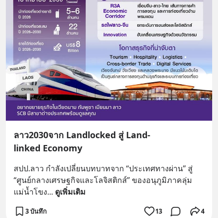
ลาว2030จาก Landlocked สู่ Land-
linked Economy
สปป.ลาว กำลังเปลี่ยนบทบาทจาก “ประเทศทางผ่าน” สู่ 
“ศูนย์กลางเศรษฐกิจและโลจิสติกส์” ของอนุภูมิภาคลุ่ม
แม่น้ำโขง
... 
ดูเพิ่มเติม
3 บันทึก
13
4