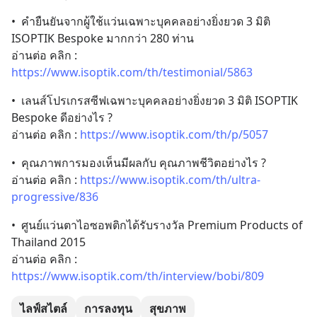
•  คำยืนยันจากผู้ใช้แว่นเฉพาะบุคคลอย่างยิ่งยวด 3 มิติ 
ISOPTIK Bespoke มากกว่า 280 ท่าน
อ่านต่อ คลิก : 
https://www.isoptik.com/th/testimonial/5863
•  เลนส์โปรเกรสซีฟเฉพาะบุคคลอย่างยิ่งยวด 3 มิติ ISOPTIK 
Bespoke ดีอย่างไร ?
อ่านต่อ คลิก : 
https://www.isoptik.com/th/p/5057
•  คุณภาพการมองเห็นมีผลกับ คุณภาพชีวิตอย่างไร ?
อ่านต่อ คลิก : 
https://www.isoptik.com/th/ultra-
progressive/836
•  ศูนย์แว่นตาไอซอพติกได้รับรางวัล Premium Products of 
Thailand 2015
อ่านต่อ คลิก : 
https://www.isoptik.com/th/interview/bobi/809
ไลฟ์สไตล์
การลงทุน
สุขภาพ