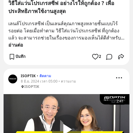
วิธีใส่แว่นโปรเกรสซีฟ อย่างไรให้ถูกต้อง ? เพื่อ
ประสิทธิภาพใช้งานสูงสุด
เลนส์โปรเกรสซีฟ เป็นเลนส์คุณภาพสูงหลายชั้นแบบไร้
รอยต่อ โดยเมื่อทำตาม วิธีใส่แว่นโปรเกรสซีฟ ที่ถูกต้อง
แล้ว จะสามารถช่วยในเรื่องของการมองเห็นได้ดีสำหรับ
... 
อ่านต่อ
บันทึก
2
ISOPTIK
•
ติดตาม
8 มิ.ย. 2024 เวลา 05:00 • ความงาม
ISOPTIK
2:41