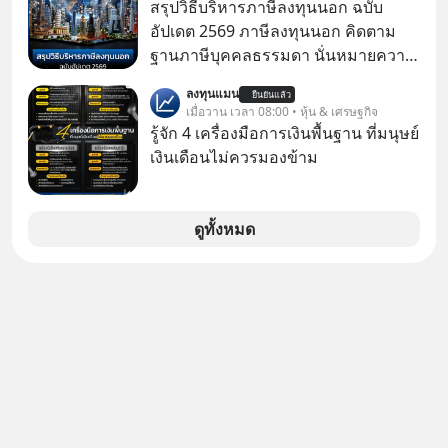
ยังเดินหน้าลงทุน AI อย่างต่อเนื่อง ซึ่ง
สรุปวิธีบริหารภาษีลงทุนนอก ฉบับ
ต้องการโครงสร้างพื้นฐานด้าน AI
อัปเดต 2569 ภาษีลงทุนนอก คิดตาม
จำนวนมาก ตั้งแต่เมโมรีชิป เก็บข้อมูล
ฐานภาษีบุคคลธรรมดา นั่นหมายความ
ยันระบบไฟฟ้า และระบายความร้อน
ว่าถ้าเรามีกำไร 100,000 บาท
ลงทุนแมน
ยืนยันแล้ว
เมื่อวาน เวลา 08:00 • หุ้น & เศรษฐกิจ
รู้จัก 4 เครื่องมือการเงินพื้นฐาน ที่มนุษย์
เงินเดือนไม่ควรมองข้าม
ดูทั้งหมด