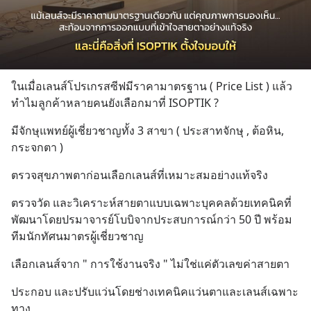
ในเมื่อเลนส์โปรเกรสซีฟมีราคามาตรฐาน ( Price List ) แล้ว
ทำไมลูกค้าหลายคนยังเลือกมาที่ ISOPTIK ?
มีจักษุแพทย์ผู้เชี่ยวชาญทั้ง 3 สาขา ( ประสาทจักษุ , ต้อหิน, 
กระจกตา )
ตรวจสุขภาพตาก่อนเลือกเลนส์ที่เหมาะสมอย่างแท้จริง
ตรวจวัด และวิเคราะห์สายตาแบบเฉพาะบุคคลด้วยเทคนิคที่
พัฒนาโดยปรมาจารย์โบบิจากประสบการณ์กว่า 50 ปี พร้อม
ทีมนักทัศนมาตรผู้เชี่ยวชาญ
เลือกเลนส์จาก " การใช้งานจริง " ไม่ใช่แค่ตัวเลขค่าสายตา
ประกอบ และปรับแว่นโดยช่างเทคนิคแว่นตาและเลนส์เฉพาะ
ทาง