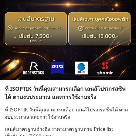
ที่ ISOPTIK วันนี้คุณสามารถเลือก เลนส์โปรเกรสซีฟ
ได้ ตามงบประมาณ และการใช้งานจริง
ที่ ISOPTIK วันนี้คุณสามารถเลือก เลนส์โปรเกรสซีฟได้ ตาม
งบประมาณ และการใช้งานจริง
เลนส์มาตรฐานอ้างอิง ราคามาตรฐานตาม Price list