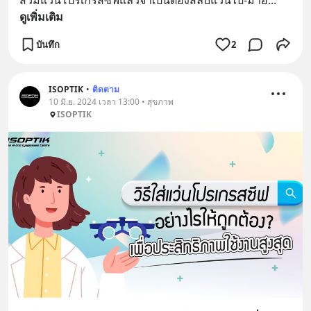
สวมแว่นโปรเกรสซีฟแล้วจำเป็นต้องสลับแว่นไป-มาอี
... 
ดูเพิ่มเติม
บันทึก
2
ISOPTIK
•
ติดตาม
10 มิ.ย. 2024 เวลา 13:00 • สุขภาพ
ISOPTIK