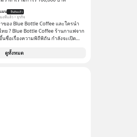
ลกนี้กัน ใครที่คิดว่าอนาคตของ
ดาวดวงอื่น เลือกฟังกันได้เลยนะ
นแมน
ยืนยันแล้ว
โมงที่แล้ว • ธุรกิจ
าลืมกด Follow ติดตาม PodCast ช่อง
จ้าของ Blue Bottle Coffee และใครนำ
ever’s Podcast ของผมกันด้วยนะครับ
ไทย ? Blue Bottle Coffee ร้านกาแฟจาก
น Spotify :
ขึ้นชื่อเรื่องความพิถีพิถัน กำลังจะเปิด
yurl.com/3yma5h3e 🎧 ฟังผ่าน
นประเทศไทย ที่ Central Park
cast : https://apple.co/2lEqPPg 🎧
ดูทั้งหมด
://tinyurl.com/4kurcs6x
น Youtube :
utu.be/W2U60tbaMqM The original
appeared here
www.tharadhol.com/geek-story-
olony-on-mars-real/ ติดตามสาระดี
ุกวันผ่าน Line OA ด.ดล Blog คลิกเลย --
//lin.ee/aMEkyNA
============== 📣 สนับสนุนโดย
ากแนะนำผลิตภัณฑ์เสริมอาหาร Diip
บรรเทาความเครียด ลดความวิตกกังวล