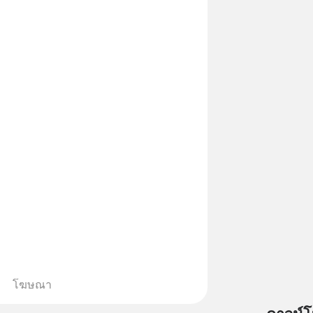
่อนคลาย ซึ่งช่วยให้การนอนหลับมี
้น 📍 สนใจสั่งซื้อสินค้า Diip
INE : @diipgeek 🔗 หรือกดลิงก์
in.ee/U91Fzyz
โฆษณา