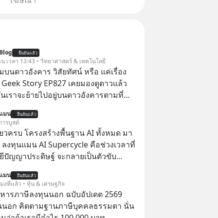
โฆษณา
Blog
ยืนยันแล้ว
วาน เวลา 13:43 • วิทยาศาสตร์ & เทคโนโลยี
นดาวอังคาร วิสัยทัศน์ หรือ แค่เรื่อง
 | Geek Story EP827 เคยมองดูดาวแล้ว
วันเราจะย้ายไปอยู่บนดาวอังคารตามที่
k หรือ Jeff Bezos บอกไว้หรือเปล่า ภาพ
นแมน
ยืนยันแล้ว
เศรษฐีซิลิคอนแวลลีย์วาดไว้ว่ามนุษย์นับ
การบูสต์
สร้างอาณานิคมใหม่ ล้อมรอบด้วย
ียวครบ โครงสร้างพื้นฐาน AI ทั้งหมด มา
ดล้ำ อาจจะฟังดูน่าตื่นเต้น แต่ความ
 ลงทุนแมน AI Supercycle คือช่วงเวลาที่
กซ่อนไว้ใต้พรมคือ ดาวอังคารเป็นเพียงนรก
ีปัญญาประดิษฐ์ จะกลายเป็นตัวขับ
ด้วยรังสีมรณะและฝุ่นพิษ แล้วทำไมบรรดา
ลัก ของการเติบโตทางเศรษฐกิจ และวิถี
นแมน
โนโลยีถึงยังพยายามหลอกขายฝันลมๆ
ยืนยันแล้ว
ู้คนอย่างยาวนานต่อจากนี้
โมงที่แล้ว • หุ้น & เศรษฐกิจ
ให้กับคนทั้งโลก พวกเขากำลังซ่อนความ
บริหารภาษีลงทุนนอก ฉบับอัปเดต 2569
้เบื้องหลังโปรเจกต์อวกาศที่ผลาญ
นนอก คิดตามฐานภาษีบุคคลธรรมดา นั่น
มหาศาล วันนี้เราจะมากะเทาะเปลือก
ว่าถ้าเรามีกำไร 100,000 บาท