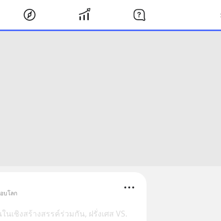
วรอบโลก
เชิงสร้างสรรค์ร่วมกัน, ฝรั่งเศส VS.