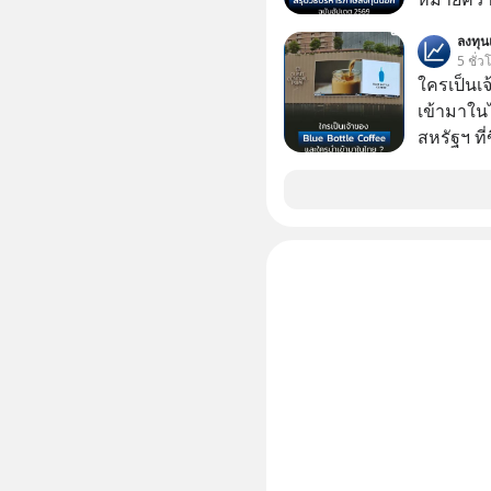
ความลวงโ
มนุษยชาติอยู่บน
ลงทุ
5 ชั่ว
ครับ อย่
ใครเป็นเ
Geek For
เข้ามาใน
🎧 ฟังผ่า
สหรัฐฯ ที่
https://tin
สาขาแรกใ
Apple Pod
ฟังผ่าน Podbean : https
🎧 ฟังผ่า
https://yo
article 
https://
ep827-is-a-c
ๆ อัพเดทท
> https:
===========
📣 ========================= เครียด หลับ
ยาก ผมอย
CBD ช่วย