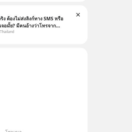
ิง ต้องไม่ส่งลิงก์ทาง SMS หรือ
เจอมั้ย? มีคนอ้างว่าโทรจาก
 Thailand
กว่าบัญชีมีปัญหา แล้วให้กดลิงก์
ือสแกนคิวอาร์โค้ดทันที มาฟัง “ป้า
ลโกง” เพื่อรู้ทันมุกหลอกลวงในคราบ