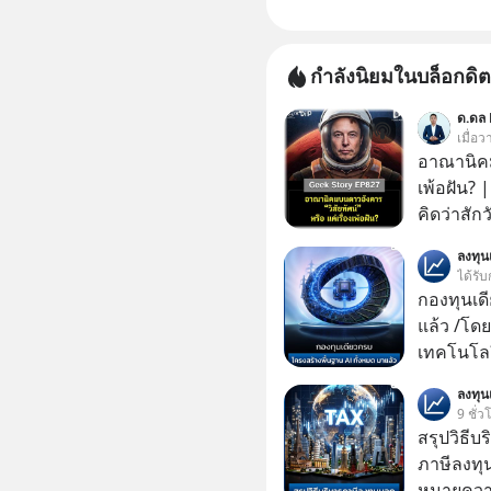
กำลังนิยมในบล็อกดิต
ด.ดล 
เมื่อ
อาณานิคมบ
เพ้อฝัน?
คิดว่าสัก
Elon Mus
ลงทุ
ฝันที่มหา
ได้รับ
ล้านจะไป
กองทุนเด
เทคโนโลยีสุ
แล้ว /โดย
จริงที่ถู
เทคโนโลย
ที่เต็มไป
เคลื่อนห
ลงทุ
ผู้นำเทค
ชีวิตของผ
9 ชั่ว
แล้งๆ นี้
สรุปวิธี
ลับอะไรไว
ภาษีลงทุ
ทรัพยากร
หมายความ