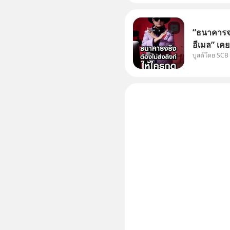
“ธนาคารจร
อีเมล” เคย
บูสต์โดย SCB
ธนาคาร บอ
โน่นนี่ หร
เก๋าเล่าก