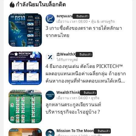
กำลังนิยมในบล็อกดิต
ลงทุนแมน
ยืนยันแล้ว
เมื่อวาน เวลา 08:00 • หุ้น & เศรษฐกิจ
3 เกาะชื่อดังของตราด รายได้หลักมา
จากคนไทย
WealthX
ยืนยันแล้ว
ได้รับการบูสต์
4 ธีมกองทุนเด่น คัดโดย PICKTECH™
ผลตอบแทนเหนือค่าเฉลี่ยกลุ่ม ถ้าอยาก
ค้นหากองทุนที่ทำผลตอบแทนได้เหนือ
กว่าค่าเฉลี่ยกลุ่ม โดยที่ไม่ต้องมานั่ง
WealthThink
ยืนยันแล้ว
ค้นหาข้อมูลและวิเคราะห์เองให้เสีย
เมื่อวาน เวลา 04:00 • ธุรกิจ
เวลา แค่ใช้ PICKTECH™ บนแอป
ลูกหลานตระกูลเจียรวนนท์
WealthX ช่วยคัดกองทุนเด่นให้ได้
บริหารธุรกิจอะไรอยู่บ้าง ?
Mission To The Moon
ยืนยันแล้ว