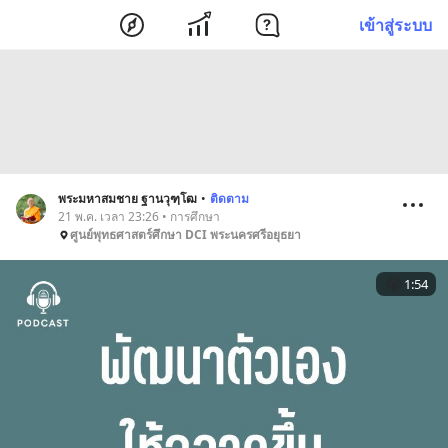
เข้าสู่ระบบ
พระมหาสมชาย ฐานวุฑฺโฒ
•
ติดตาม
21 พ.ค. เวลา 23:26 • การศึกษา
ศูนย์พุทธศาสตร์ศึกษา DCI พระนครศรีอยุธยา
1:54