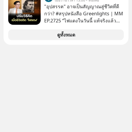
เมื่อวาน เวลา 13:00 • หนังสือ
"อุปสรรค" อาจเป็นสัญญาณสู่ชีวิตที่ดี
กว่า? #สรุปหนังสือ Greenlights | MM
EP.2725 “ไฟแดงในวันนี้ แท้จริงแล้ว
อาจเป็นสัญญาณไฟเขียวที่ยังไม่ถึงเวลา
เปลี่ยนสี” McConaughey ดาราดาวรุ่ง
ดูทั้งหมด
ในยุคหนึ่ง เคยปฏิเสธเงินค่าตัวหนังรอม
คอมที่สูงถึง 14.5 ล้านดอลลาร์ (หรือ
ราว 500 ล้านบาท) เพียงเพราะเขาไม่
อยากขังตัวเองไว้ในกล่องเดิมๆ ผลที่
ตามมาคือ โทรศัพท์ของเขากลายเป็น
ความเงียบสนิทนานถึง 14 เดือนเต็ม แต่
ความเงียบและ "ไฟแดง" ในวันนั้นกลับ
กลายเป็นการถอยหลังเพื่อตั้งหลัก จนส่ง
ให้เขาก้าวขึ้นไปยืนถือรางวัลออสการ์
ในบทบาทที่เปลี่ยนชีวิตเขาไปตลอดกาล
ใน MM EP. นี้ เราจะมาร่วมถอดรหัส
และปรับวิธีคิดกันว่า Greenlight (ไฟ
เขียว) จะสร้างมันขึ้นมาล่วงหน้าด้วย