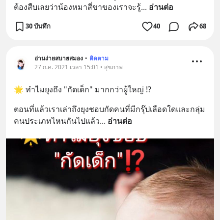
ต้องสืบเลยว่าน้องหมาสี่ขาของเราจะรู้
... 
อ่านต่อ
30 บันทึก
40
68
อ่านง่ายสบายสมอง
•
ติดตาม
27 ก.ค. 2021 เวลา 15:01 • สุขภาพ
🌟 ทำไมยุงถึง "กัดเด็ก" มากกว่าผู้ใหญ่ ⁉️
ตอนที่แล้วเราเล่าถึงยุงชอบกัดคนที่มีกรุ๊ปเลือดใดและกลุ่ม
คนประเภทไหนกันไปแล้ว
... 
อ่านต่อ