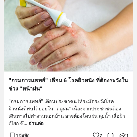
"กรมการแพทย์" เตือน 6 โรคผิวหนัง ที่ต้องระวังใน
ช่วง "หน้าฝน"
"กรมการแพทย์" เตือนประชาชนให้ระมัดระวังโรค
ผิวหนังที่พบได้บ่อยใน "ฤดูฝน" เนื่องจากประชาชนต้อง
เดินทางไปทำงานนอกบ้าน อาจต้องโดนฝน ลุยน้ำ เสื้อผ้า
เปียก ซึ
... 
อ่านต่อ
1 บันทึก
7
1