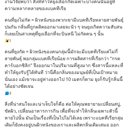
งานวิจัยพบว่า สิ่งที่ทำให้ยุงเลือกกัดเฉพาะบางคนนั้นอยู่ที่
ความหลากหลายของแบคทีเรีย
คนที่ยุงไม่กัด = ผิวหนังของพวกเขามีแบคทีเรียหลายสายพันธุ์
ปนกัน กลิ่นที่ถูกผลิตออกมาเลยจะนัว ๆ จนยุงเกิดความสับสน 
ก็เลยเป็นสาเหตุที่ยุงเลือกที่จะบินหนี ไม่กัดคน ๆ นั้น
1
คนที่ยุงกัด = ผิวหนังของคนกลุ่มนี้มักจะมีแบคทีเรียแค่ไม่กี่
สายพันธุ์ พอกลุ่มแบคทีเรียน้อย การผลิตสารที่เรียกว่า “กรด
คาร์บอกซิลิก” จึงออกมาในปริมาณที่สูงมาก ซึ่งสารนี้แหละที่
ทำให้ยุงรับรู้ได้ทันที ว่านี่คือกลิ่นของมนุษย์ที่เป็นเป้าหมาย
นั่นเอง แม้เขาจะอยู่ห่างออกไป 10 เมตรก็ตาม ยุงก็รับรู้กลิ่นนี้
ได้อย่างชัดเจน
3
สิ่งที่น่าสนใจและน่าเจ็บใจก็คือ ต่อให้คุณพยายามเปลี่ยนสบู่, 
ขัดผิว, เปลี่ยนอาหารการกิน เพื่อที่จะทำให้กลิ่นเฉพาะตัวนี้
หายไปนั้น มันเป็นเรื่องที่เป็นไปไม่ได้เลย เพราะแบคทีเรียกลุ่ม
เดิมก็ยังคงอยู่บนผิวหนังของเราและผลิตกลิ่นเดิมเสมอ ออก