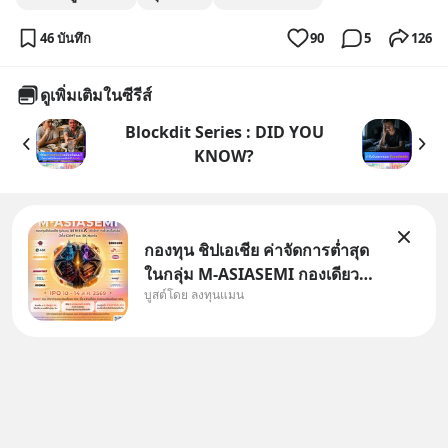
46 บันทึก
90
5
126
ดูเพิ่มเติมในซีรีส์
Blockdit Series : DID YOU
KNOW?
กองทุน ชิปเอเชีย ค่าจัดการต่ำสุด
ในกลุ่ม M-ASIASEMI กองเดียว
บูสต์โดย ลงทุนแมน
ครบ มีทั้ง CXMT จากจีน TSMC
จากไต้หวัน SK Hynix จาก
เกาหลีใต้ Kioxia จากญี่ปุ่น