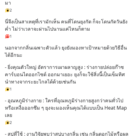
มา
2
นี่จึงเป็นสาเหตุที่เรามักเห็น คนที่โดนยุงกัด ก็จะโดนกัดวันยัง
ค่ำ ไม่ว่าเวลาจะผ่านไปนานแค่ไหนก็ตาม
1
นอกจากกลิ่นเฉพาะตัวแล้ว ยุงยังมองหาเป้าหมายด้วยวิธีอื่น
ได้อีกนะ
- ยิ่งคุณตัวใหญ่ อัตราการเผาผลาญสูง : ร่างกายปล่อยก๊าซ
คาร์บอนไดออกไซด์ ออกมาเยอะ ยุงก็จะใช้สิ่งนี้เป็นเข็มทิศ
นำทางจากระยะไกลได้ด้วยเช่นกัน
1
- อุณหภูมิร่างกาย : ใครที่อุณหภูมิร่างกายสูงกว่าคนทั่วไป 
หรือเหงื่อออกซึม ๆ ยุงจะมองเห็นคุณได้แบบเป็น Heat Map 
เลย
2
- สบู่ที่ใช้ : งานวิจัยพบว่าสบู่บางกลิ่น เช่น กลิ่นดอกไม้หรือผล