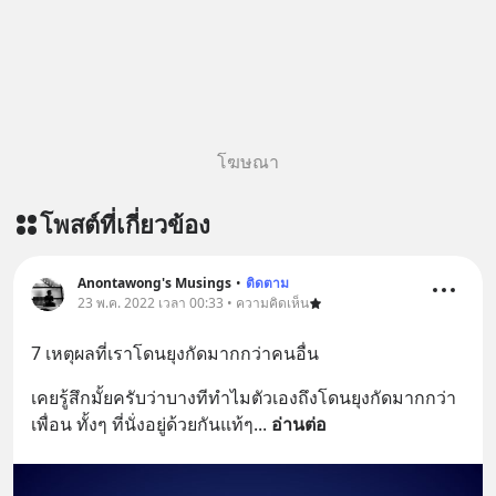
พิเศษ/ ติดต่อสอบถามคอร์สเรียนเพิ่ม
เติม Line : https://lin.ee/uaQvU5C
#เรียนรู้ผ่านการใช้จริง #มากกว่าการ
เรียนภาษา #InspireEnglish
โฆษณา
โพสต์ที่เกี่ยวข้อง
Anontawong's Musings
•
ติดตาม
23 พ.ค. 2022 เวลา 00:33 • ความคิดเห็น
7 เหตุผลที่เราโดนยุงกัดมากกว่าคนอื่น
เคยรู้สึกมั้ยครับว่าบางทีทำไมตัวเองถึงโดนยุงกัดมากกว่า
เพื่อน ทั้งๆ ที่นั่งอยู่ด้วยกันแท้ๆ
... 
อ่านต่อ