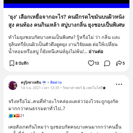
'ยุง' เลือกเหยื่อจากอะไร? คนมีกรดไขมันบนผิวหนัง
สูง คนท้อง คนกินเหล้า สบู่บางกลิ่น ยุงชอบเป็นพิเศษ
ทำไมยุงชอบกัดบางคนเป็นพิเศษ? รู้หรือไม่ ว่า กลิ่น และ
จุลินทรีย์บนผิวเป็นตัวดึงดูดยุง งานวิจัยเผย ต่อให้เปลี่ยน
น้ำหอมหรือสบู่ ก็ยังหนีเสน่ห์ยุงไม่พ้น!
... 
อ่านต่อ
8 บันทึก
13
5
ครูรุ้งพาเพลิน ☔︎︎
•
ติดตาม
14 ก.ย. 2021 เวลา 12:35 • วิทยาศาสตร์ & เทคโนโลยี
จริงหรือไม่..คนที่ทำอะไรคล่องแคล่วว่องไวจะถูกยุงกัด
มากกว่าคนธรรมดาทั่วไป..?
21
เคยสังเกตกันไหมว่า ยุงชอบกัดคนบางคนมากกว่าคนอื่น 