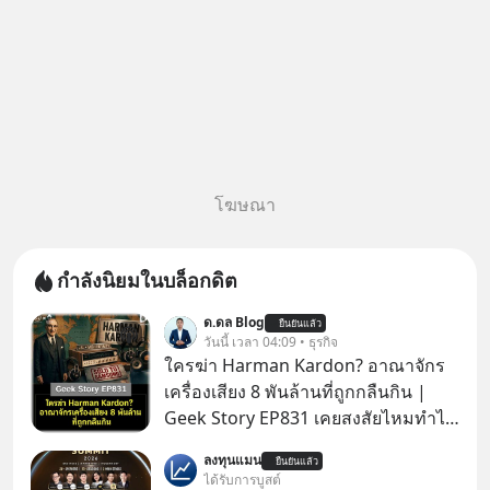
โฆษณา
กำลังนิยมในบล็อกดิต
ด.ดล Blog
ยืนยันแล้ว
วันนี้ เวลา 04:09 • ธุรกิจ
ใครฆ่า Harman Kardon? อาณาจักร
เครื่องเสียง 8 พันล้านที่ถูกกลืนกิน |
Geek Story EP831 เคยสงสัยไหมทำไม
หูฟัง AKG ถึงกลายเป็นแค่ของแถมใน
ลงทุนแมน
ยืนยันแล้ว
กล่องมือถือ? หรือลำโพง JBL ถึงวางขาย
ได้รับการบูสต์