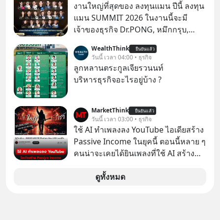
เกลื่อนตามห้างทั่วไป? ทั้งที่จริง ๆ แล้ว
งานใหญ่ที่สุดของ ลงทุนแมน ปีนี้ ลงทุน
ชื่อเหล่านี้คือ “ตำนาน” ระดับเทพที่นัก
แมน SUMMIT 2026 ในงานนี้จะมี
เล่นเครื่องเสียงยุคก่อนยอมจ่ายเงินหลัก
เจ้าของธุรกิจ Dr.PONG, หมึกกรุบ,
แสนเพื่อครอบครอง แต่เบื้องหลังความ
Srichand, Jones’ Salad, LA GLACE,
WealthThink
แมสนี้ มีโศกนาฏกรรมของโลกธุรกิจ
ยืนยันแล้ว
Fastwork, MizuMi, KARMART, อิชิตัน
วันนี้ เวลา 04:00 • ธุรกิจ
ซ่อนอยู่ อาณาจักรเครื่องเสียงที่ยิ่งใหญ่
มาแชร์ความรู้การสร้างธุรกิจ
ลูกหลานตระกูลเจียรวนนท์
ที่สุดบนโลก ถูกกว้านซื้อไปด้วยมูลค่า 8
บริหารธุรกิจอะไรอยู่บ้าง ?
พันล้านดอลลาร์โดย Samsung และสิ่ง
ที่เจ็บปวดที่สุดคือ ยักษ์ใหญ่จาก
เกาหลีใต้ไม่ได้ซื้อเพราะหลงใหลใน
MarketThink
ยืนยันแล้ว
วันนี้ เวลา 03:00 • ธุรกิจ
เสียงเพลง แต่ซื้อเพื่อเป็นทางลัดเอา
ใช้ AI ทำเพลงลง YouTube ไอเดียสร้าง
เทคโนโลยีไปใส่ในหน้าปัดรถยนต์
Passive Income ในยุคนี้ ตอนนี้หลาย ๆ
อัจฉริยะ จากจุดสูงสุดของศิลปะแห่ง
คนน่าจะเคยได้ยินเพลงที่ใช้ AI สร้าง
เสียงดนตรี ทำไมถึงจบลงด้วยการเป็น
ผ่านหูกันมาบ้าง เช่น เพลง “ไม่มีใคร
แค่บรรทัดหนึ่งในบัญชีทรัพย์สินของ
รู้ตัวเรา” จากช่องชื่อว่า UNHEARD
ดูทั้งหมด
บริษัทอื่น เลือกฟังกันได้เลยนะครับ อย่า
MUSIC ที่ตอนนี้มียอดรับชมกว่า 26
ลืมกด Follow ติดตาม PodCast ช่อง
ล้านครั้งแล้ว
Geek Forever’s Podcast ของผมกัน
ด้วยนะครับ 🎧 ฟังผ่าน Spotify :