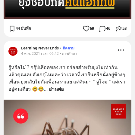
44 บันทึก
69
46
53
Learning Never Ends
•
ติดตาม
4 พ.ค. 2021 เวลา 06:42 • การศึกษา
รู้หรือไม่ ? กรุ๊ปเลือดของเรา อร่อยสำหรับยุงไม่เท่ากัน    
แล้วคุณเคยสังเกตุไหมคะว่า เวลาที่เรายืนหรือนั่งอยู่ข้างๆ
เพื่อน ยุงกลับไม่กัดเพื่อนเราเลย แต่ดันมา " จู่โจม " แต่เรา
อยู่คนเดียว 😅😂
... 
อ่านต่อ