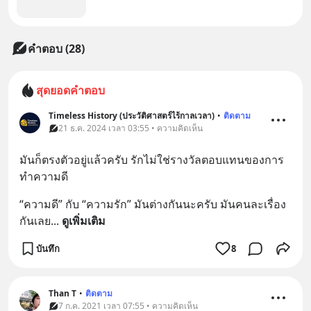
คำตอบ (28)
สุดยอดคำตอบ
Timeless History (ประวัติศาสตร์ไร้กาลเวลา)
•
ติดตาม
21 ธ.ค. 2024 เวลา 03:55 • ความคิดเห็น
มันก็ตรงตัวอยู่แล้วครับ รักไม่ใช่รางวัลตอบแทนของการ
ทำความดี
“ความดี” กับ “ความรัก” มันต่างกันนะครับ มันคนละเรื่อง
กันเลย
... 
ดูเพิ่มเติม
บันทึก
8
Than T
•
ติดตาม
7 ก.ค. 2021 เวลา 07:55 • ความคิดเห็น