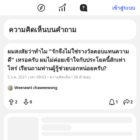
เข้าสู่ระบบ
ความคิดเห็นบนคำถาม
ผมสงสัยว่าทำไม "รักจึงไม่ใช่รางวัลตอบแทนความ
ดี" เหรอครับ ผมไม่ค่อยเข้าใจกับประโยคนี้สักเท่า
ไหร่ เรียนถามท่านผู้รู้ช่วยบอกหน่อยครับ?
5 ก.ค. 2021 เวลา 08:03 • ความคิดเห็น • 28 คำตอบ
Weerawit chaweewong
2
0
1
2