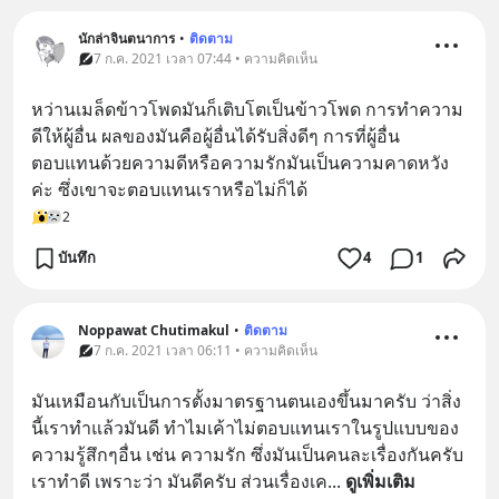
นักล่าจินตนาการ
•
ติดตาม
7 ก.ค. 2021 เวลา 07:44 • ความคิดเห็น
หว่านเมล็ดข้าวโพดมันก็เติบโตเป็นข้าวโพด การทำความ
ดีให้ผู้อื่น ผลของมันคือผู้อื่นได้รับสิ่งดีๆ การที่ผู้อื่น
ตอบแทนด้วยความดีหรือความรักมันเป็นความคาดหวัง
ค่ะ ซึ่งเขาจะตอบแทนเราหรือไม่ก็ได้
2
บันทึก
4
1
Noppawat Chutimakul
•
ติดตาม
7 ก.ค. 2021 เวลา 06:11 • ความคิดเห็น
มันเหมือนกับเป็นการตั้งมาตรฐานตนเองขึ้นมาครับ ว่าสิ่ง
นี้เราทำแล้วมันดี ทำไมเค้าไม่ตอบแทนเราในรูปแบบของ
ความรู้สึกๆอื่น เช่น ความรัก ซึ่งมันเป็นคนละเรื่องกันครับ  
เราทำดี เพราะว่า มันดีครับ ส่วนเรื่องเค
... 
ดูเพิ่มเติม