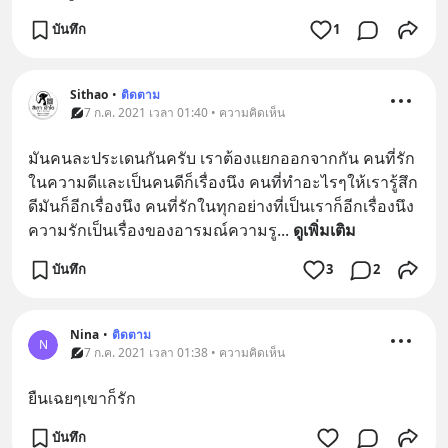
บันทึก
1
Sithao
•
ติดตาม
7 ก.ค. 2021 เวลา 01:40 • ความคิดเห็น
มันคนละประเดนกันครับ เราต้องแยกออกจากกัน คนที่รัก
ในความดีและเป็นคนดีก็เรื่องนึง คนที่ทำอะไรๆให้เรารู้สึก
ดีมันก็อีกเรื่องนึง คนที่รักในทุกอย่างที่เป็นเราก็อีกเรื่องนึง  
ความรักเป็นเรื่องของอารมณ์ความรู
... 
ดูเพิ่มเติม
บันทึก
3
2
Nina
•
ติดตาม
N
7 ก.ค. 2021 เวลา 01:38 • ความคิดเห็น
ยืนเฉยๆเขาก็รัก
บันทึก