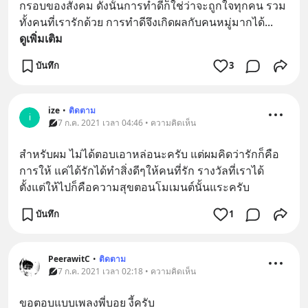
กรอบของสังคม ดังนั้นการทำดีก็ใช่ว่าจะถูกใจทุกคน รวม
ทั้งคนที่เรารักด้วย การทำดีจึงเกิดผลกับคนหมู่มากได้
... 
ดูเพิ่มเติม
บันทึก
3
ize
•
ติดตาม
i
7 ก.ค. 2021 เวลา 04:46 • ความคิดเห็น
สำหรับผม ไม่ได้ตอบเอาหล่อนะครับ แต่ผมคิดว่ารักก็คือ
การให้ แค่ได้รักได้ทำสิ่งดีๆให้คนที่รัก รางวัลที่เราได้
ตั้งแต่ให้ไปก็คือความสุขตอนโมเมนต์นั้นแระครับ
บันทึก
1
PeerawitC
•
ติดตาม
7 ก.ค. 2021 เวลา 02:18 • ความคิดเห็น
ขอตอบแบบเพลงพี่บอย งี้ครับ