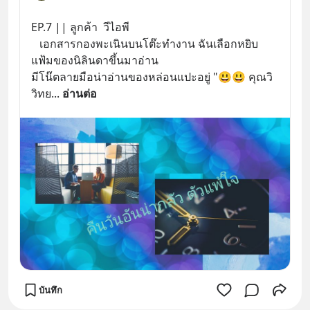
EP.7 || ลูกค้า  วีไอพี
   เอกสารกองพะเนินบนโต๊ะทำงาน ฉันเลือกหยิบ
แฟ้มของนิลินดาขึ้นมาอ่าน
มีโน๊ตลายมือน่าอ่านของหล่อนแปะอยู่ "😃😃 คุณวิ
วิทย
... 
อ่านต่อ
บันทึก