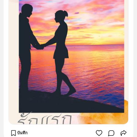
บันทึก