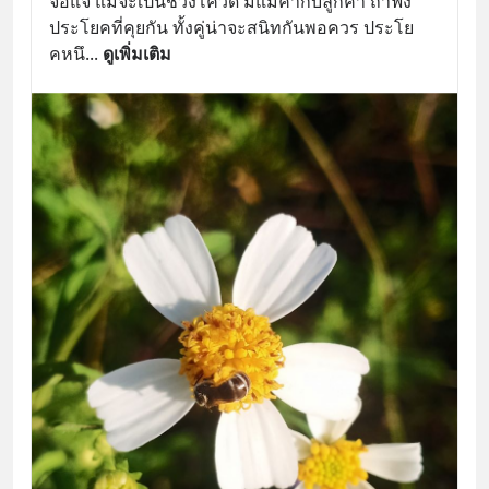
จอแจ แม้จะเป็นช่วงโควิด มีแม่ค้ากับลูกค้า ถ้าฟัง
ประโยคที่คุยกัน ทั้งคู่น่าจะสนิทกันพอควร ประโย
คหนึ
... 
ดูเพิ่มเติม