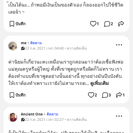
้เป็นได้นะ.. ถ้าพอมีเงินเป็นของตัวเอง ก็ลองออกไปใช้ชีวิต
เลยจ้า ~
บันทึก
1
2
me
•
ติดตาม
22 ก.ค. 2021 เวลา 04:40 • ความคิดเห็น
ค่านิยมก็เกี่ยวนะคะเหมือนเราถูกสอนมาว่าต้องเชื่อฟังพ่อ
แม่คุณครูหรือผู้ใหญ่ ทั้งที่เขาพูดถูกหรือผิดก็ไม่ทราบ เรา
ต้องทำแบบที่เขาพูดอย่างนั้นอย่างนี้ ทุกอย่างมันบีบบังคับ
ให้เราต้องทำเพราะเรายังไม่สามารถด
... 
ดูเพิ่มเติม
บันทึก
2
3
1
Ancient One
•
ติดตาม
22 ก.ค. 2021 เวลา 02:27 • ความคิดเห็น