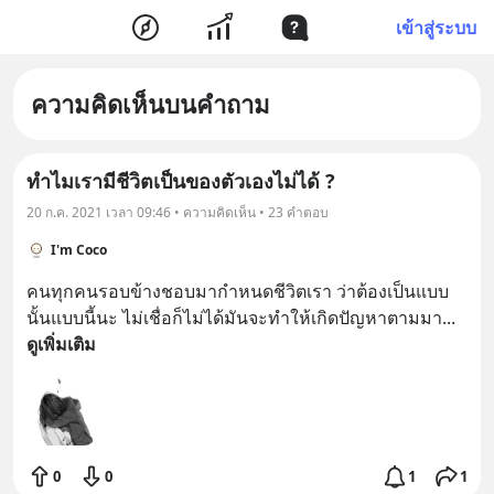
เข้าสู่ระบบ
ความคิดเห็นบนคำถาม
ทำไมเรามีชีวิตเป็นของตัวเองไม่ได้ ?
20 ก.ค. 2021 เวลา 09:46 • ความคิดเห็น • 23 คำตอบ
I'm Coco
คนทุกคนรอบข้างชอบมากำหนดชีวิตเรา ว่าต้องเป็นแบบ
นั้นแบบนี้นะ ไม่เชื่อก็ไม่ได้มันจะทำให้เกิดปัญหาตามมา
... 
ดูเพิ่มเติม
0
0
1
1