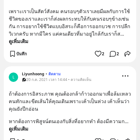
เพราะเราเป็นสัตว์สังคม คนรอบๆตัวเราเลยมีผลกับการใช้
ชีวิตของเราและเราก็ส่งผลกระทบให้กับคนรอบๆข้างเช่น
กัน การอยากใช้ชีวิตแบบอิสระก็คือการออกบวช การปลีก
วิเวกครับ หากมีใคร แค่คนเดียวที่มาอยู่ใกล้กับเราก็ส
... 
ดูเพิ่มเติม
บันทึก
2
2
Liyunhoong
•
ติดตาม
L
20 ก.ค. 2021 เวลา 14:44 • ความคิดเห็น
ถ้าต้องการอิสระภาพ คุณต้องกล้าก้าวออกมาเพื่อล้มเหลว 
คนทักและขีดเส้นให้คุณเดินเพราะเค้าเป็นห่วง เค้าเห็นว่า
คุณยังปีกอ่อน
หากต้องการพิสูจน์ตนเองกับสิ่งที่อยากทำ ต้องมีความก
... 
ดูเพิ่มเติม