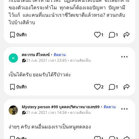
ก็เป็นได้นะใครห้ามไว้ล่ะ  ปฏิเสธคนให้เป็นสิ  จะเลือกทาง
ของตัวเองใครจะทำไม  ทุกคนก็ต้องเจอปัญหา  ปัญหามี
ไว้แก้  และคนที่แนะนำเราชีวิตเขาดีแล้วหรอ? สวนกลับ
ไปบ้างสิค้าบ
บันทึก
1
1
ศตวรรษ ดีไทสงฆ์
•
ติดตาม
ศ
21 ก.ค. 2021 เวลา 23:45 • ความคิดเห็น
เป็นได้ครับ ยอมรับได้รึป่าวล่ะ
บันทึก
2
1
Mystery person #99 บุคคลปริศนาหมายเลข99
•
ติดตาม
21 ก.ค. 2021 เวลา 14:34 • ความคิดเห็น
ง่ายๆ ครับ คนอื่นมองเราเป็นหนูทดลอง
บันทึก
1
2