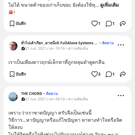
ไม่ได้ ขนาดค้าของเก่าเก็บขยะ ยังต้องใช้ทุ
... 
ดูเพิ่มเติม
1
บันทึก
1
1
ทั่วไปเค้าเรียก _ตาหนึ่ง® FullAlone Systems _™
•
ติดตาม
21 ก.ค. 2021 เวลา 10:16 • ความคิดเห็น
เราเป็นเพียงดาวฤกษ์เล็กหาที่ถูกหลุมดำดูดกลืน
บันทึก
3
1
THE CHORD
•
ติดตาม
21 ก.ค. 2021 เวลา 09:10 • ความคิดเห็น
เพราะว่าเราขาดปัญญา ครับจึงเป็นเช่นนี้ 
วิธีการ...หาปัญญาหรือแก้ไขปัญหา หาทางทำใจหรือจิต
ให้สงบ
ไม่ให้จิตหรือใจฟุ้งซ่านไปกับอารมณ์ต่างๆ วันละ ๓๐ น
... 