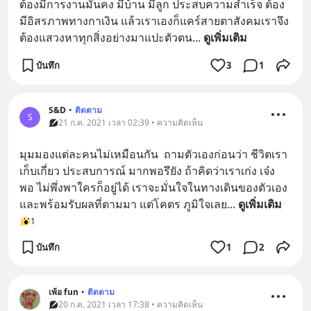
ต้องมีการงานมั่นคง มีบ้าน มีลูก ประสบความสำเร็จ ต้อง
มีอิสรภาพทางกาเงิน แล้วเราเองก็แคร์สายตาสังคมเราจึง
ต้องแสวงหาทุกสิ่งอย่างมาแปะตัวตน
... 
ดูเพิ่มเติม
บันทึก
3
1
S&D
•
ติดตาม
S
21 ก.ค. 2021 เวลา 02:39 • ความคิดเห็น
มุมมองแต่ละคนไม่เหมือนกัน  ถามตัวเองก่อนว่า ชีวิตเรา
เก็บเกี่ยว ประสบการณ์ มากพอรึยัง ถ้าคิดว่าเราเก่ง เจ๋ง 
พอ ไม่พึ่งพาใครก็อยู่ได้ เราจะมั่นใจในทางเดินของตัวเอง
และพร้อมรับผลที่ตามมา แต่โคตร ภูมิใจเลย
... 
ดูเพิ่มเติม
1
บันทึก
1
2
เพ้อ fun
•
ติดตาม
20 ก.ค. 2021 เวลา 17:38 • ความคิดเห็น