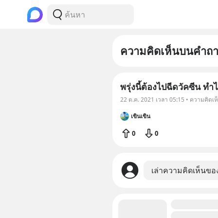
ความคิดเห็นบนคำถ
พรุ่งนี้ต้องไปฉีดวัคซีน ท
22 ต.ค. 2021 เวลา 05:15 • ความคิดเห
เขินเขิน
0
0
เล่าความคิดเห็นขอ