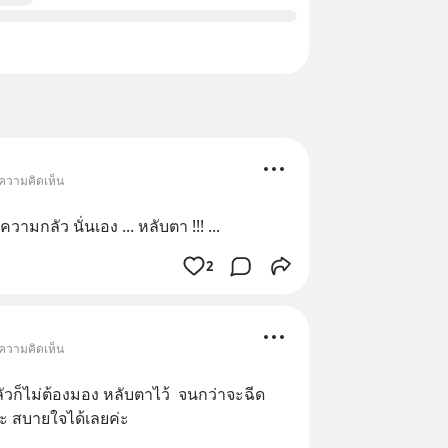
 ความคิดเห็น
มกลัว นั่นเอง ... หลับตา !!! ...
2
 ความคิดเห็น
ัวก็ไม่ต้องมอง หลับตาไว้  จนกว่าจะฉีด
ค่ะ สบายใจได้เลยค่ะ