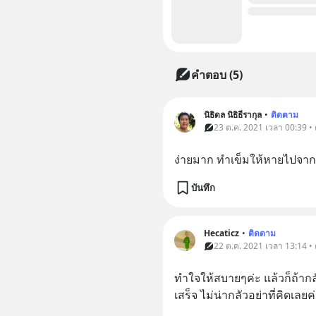
คำตอบ (5)
นิธิดล นิธิธีรากุล
•
ติดตาม
23 ต.ค. 2021 เวลา 00:39 •
ง่ายมาก ทำเข็มให้หายไปจากควา
บันทึก
Hecaticz
•
ติดตาม
22 ต.ค. 2021 เวลา 13:14 •
ทำใจให้สบายๆค่ะ แล้วก็ถ้ากล
เสร็จ ไม่น่ากลัวอย่าที่คิดเลย