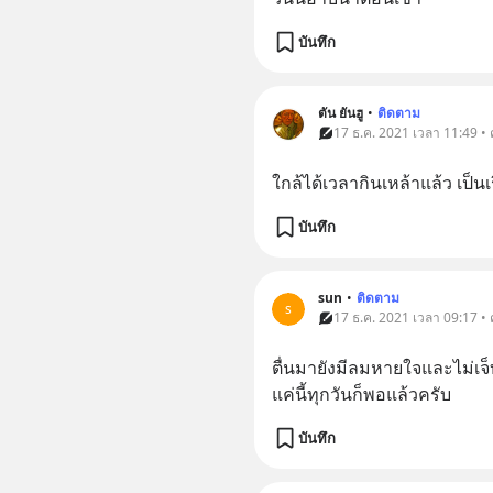
บันทึก
ตัน ยันฮู
•
ติดตาม
17 ธ.ค. 2021 เวลา 11:49 •
ใกล้ได้เวลากินเหล้าแล้ว เป็นเรื
บันทึก
sun
•
ติดตาม
s
17 ธ.ค. 2021 เวลา 09:17 •
ตื่นมายังมีลมหายใจและไม่เจ
แค่นี้ทุกวันก็พอแล้วครับ
บันทึก