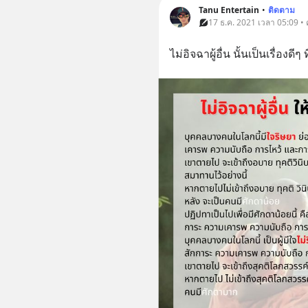
Tanu Entertain
•
ติดตาม
17 ธ.ค. 2021 เวลา 05:09 •
ไม่อิจฉาผู้อื่น นั้นเป็นเรื่องดีๆ ท