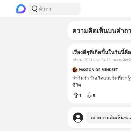
ความคิดเห็นบนคำถ
เรื่องดีๆที่เกิดขึ้นในวันนี้
16 ธ.ค. 2021 เวลา 04:23 • ความคิดเห
PASSION OR MINDSET
ว่ากันว่า วันเกิดและวันที่เร
ชีวิต
1
0
เล่าความคิดเห็นขอ