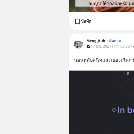
บันทึก
Meng_Kub
•
ติดตาม
17 ธ.ค. 2021 เวลา 03:33 •
นอนหลับสนิท​และเยอะเกินกว่า