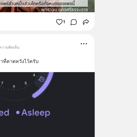
1
 ความคิดเห็น
ที่คาดหวังไว้ครับ