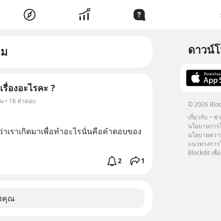
ดาวน์
าม
คือเรื่องอะไรคะ ?
็น • 18 คำตอบ
© 2026 Bloc
เกี่ยวกับ
ช่
นโยบายการโ
ารู้ว่าเราเกิดมาเพื่อทำอะไรนั่นคือคำตอบของ
นโยบายความ
แนวทางการใช
Blockdit เพื่อ
2
1
งคุณ