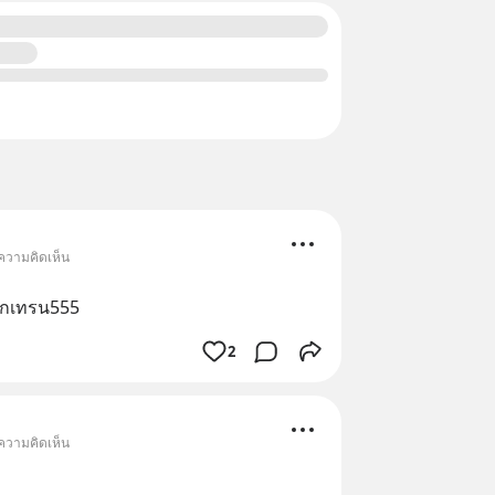
 ความคิดเห็น
่ตกเทรน555
2
 ความคิดเห็น