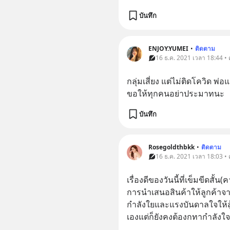
บันทึก
ENJOY.YUMEI
•
ติดตาม
16 ธ.ค. 2021 เวลา 18:44 •
กลุ่มเสี่ยง แต่ไม่ติดโควิด พ่
ขอให้ทุกคนอย่าประมาทนะ
บันทึก
Rosegoldthbkk
•
ติดตาม
16 ธ.ค. 2021 เวลา 18:03 •
เรื่องดีของวันนี้ที่เข็มขีดสั้น​(
การนำเสนอสินค้าให้ลูกค้าจาก
กำลังใยและแรงบันดาลใจให้สู้
เอง​แต่ก็ยังคงต้องกทากำลังใจจ