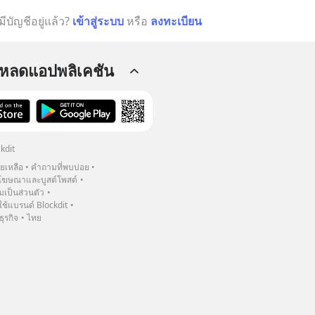
มีบัญชีอยู่แล้ว?
เข้าสู่ระบบ
หรือ
ลงทะเบียน
โหลดแอปพลิเคชัน
kdit
วยเหลือ
คำถามที่พบบ่อย
ฆษณาและบูสต์โพสต์
เป็นส่วนตัว
้แบรนด์ Blockdit
ธุรกิจ
ไทย