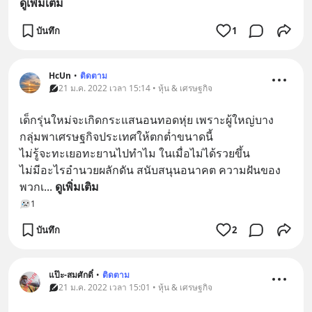
ดูเพิ่มเติม
บันทึก
1
HcUn
•
ติดตาม
21 ม.ค. 2022 เวลา 15:14 • หุ้น & เศรษฐกิจ
เด็กรุ่นใหม่จะเกิดกระแสนอนทอดหุ่ย เพราะผู้ใหญ่บาง
กลุ่มพาเศรษฐกิจประเทศให้ตกต่ำขนาดนี้
ไม่รู้จะทะเยอทะยานไปทำไม ในเมื่อไม่ได้รวยขึ้น 
ไม่มีอะไรอำนวยผลักดัน สนับสนุนอนาคต ความฝันของ
พวกเ
... 
ดูเพิ่มเติม
1
บันทึก
2
แป๊ะ-สมศักดิ์
•
ติดตาม
21 ม.ค. 2022 เวลา 15:01 • หุ้น & เศรษฐกิจ