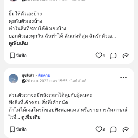
ยิ้มให้ตัวเองบ้าง 
คุยกับตัวเองบ้าง
ทำในสิ่งที่ชอบให้ตัวเองบ้าง 
บอกตัวเองทุกวัน ฉันทำได้ ฉันเก่งที่สุด ฉันรักตัวเอ
... 
ดูเพิ่มเติม
บันทึก
4
มุขจิเล่า
•
ติดตาม
20 เม.ย. 2022 เวลา 15:55 • ไลฟ์สไตล์
ส่วนตัวเราจะมีพลังเวลาได้คุยกับผู้คนค่ะ 
ฟังสิ่งที่เค้าชอบ สิ่งที่เค้าถนัด
ถ้าไม่ได้เจอใครก็ชอบฟังพอดแคส หรือรายการสัมภาษณ์
ไรงี้
... 
ดูเพิ่มเติม
บันทึก
3