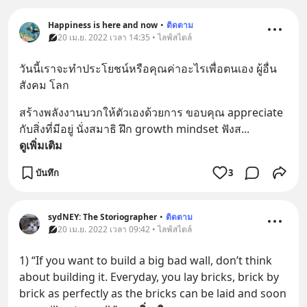
Happiness is here and now
•
ติดตาม
20 เม.ย. 2022 เวลา 14:35 • ไลฟ์สไตล์
วันนี้เราจะทำประโยชน์หรือคุณค่าอะไรเพื่อตนเอง ผู้อื่น 
สังคม โลก
สร้างพลังงานบวกให้ตัวเองด้วยการ ขอบคุณ appreciate 
กับสิ่งที่มีอยู่ นั่งสมาธิ ฝึก growth mindset ฟังส
... 
ดูเพิ่มเติม
บันทึก
3
sydNEY: The Storiographer
•
ติดตาม
20 เม.ย. 2022 เวลา 09:42 • ไลฟ์สไตล์
1) “If you want to build a big bad wall, don’t think 
about building it. Everyday, you lay bricks, brick by 
brick as perfectly as the bricks can be laid and soon 