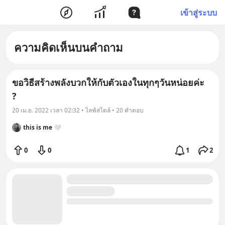
เข้าสู่ระบบ
ความคิดเห็นบนคำถาม
ขอวิธีสร้างพลังบวกให้กับตัวเองในทุกๆวันหน่อยค่ะ
?
20 เม.ย. 2022 เวลา 02:32 • ไลฟ์สไตล์ • 20 คำตอบ
this is me 🤍
0
0
1
2