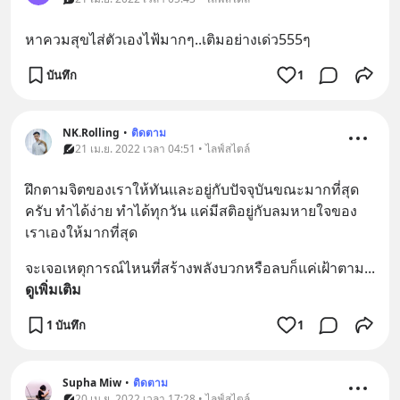
หาควมสุขไส่ตัวเองไฟ้มากๆ..เติมอย่างเด่ว555ๆ
บันทึก
1
NK.Rolling
•
ติดตาม
21 เม.ย. 2022 เวลา 04:51 • ไลฟ์สไตล์
ฝึกตามจิตของเราให้ทันและอยู่กับปัจจุบันขณะมากที่สุด
ครับ ทำได้ง่าย ทำได้ทุกวัน แค่มีสติอยู่กับลมหายใจของ
เราเองให้มากที่สุด
จะเจอเหตุการณ์ไหนที่สร้างพลังบวกหรือลบก็แค่เฝ้าตาม
... 
ดูเพิ่มเติม
1 บันทึก
1
Supha Miw
•
ติดตาม
20 เม.ย. 2022 เวลา 17:28 • ไลฟ์สไตล์