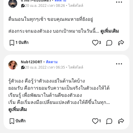
แวะมา~แป๊บบเดียว
•
ติดตาม
20 เม.ย. 2022 เวลา 08:26 • ไลฟ์สไตล์
ตื่นนอนในทุกๆเช้า ขอบคุณลมหายที่ยังอยู่
ส่องกระจกมองตัวเอง บอกเป้าหมายในวันนี้
... 
ดูเพิ่มเติม
1 บันทึก
3
Nub123ORT
•
ติดตาม
20 เม.ย. 2022 เวลา 06:35 • ไลฟ์สไตล์
รู้ตัวเอง คือรู้ว่าตัวเองแย่ในด้านใดบ้าง 
ยอมรับ คือการยอมรับความเป็นจริงในตัวเองให้ได้
เรียนรู้ เพื่อพัฒนาในด้านดีของตัวเอง
เริ่ม คือเริ่มลงมือเปลี่ยนแปลงตัวเองให้ดีขึ้นในทุก
... 
ดูเพิ่มเติม
บันทึก
1