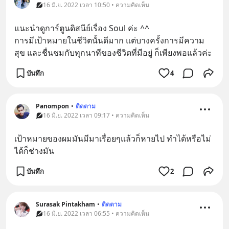
16 มิ.ย. 2022 เวลา 10:50 • ความคิดเห็น
แนะนำดูการ์ตูนดิสนีย์เรื่อง Soul ค่ะ ^^ 
การมีเป้าหมายในชีวิตนั้นดีมาก แต่บางครั้งการมีความ
สุข และชื่นชมกับทุกนาทีของชีวิตที่มีอยู่ ก็เพียงพอแล้วค่ะ
บันทึก
4
Panompon
•
ติดตาม
16 มิ.ย. 2022 เวลา 09:17 • ความคิดเห็น
เป้าหมายของผมมันมีมาเรื่อยๆแล้วก็หายไป ทำได้หรือไม่
ได้ก็ช่างมัน
บันทึก
2
Surasak Pintakham
•
ติดตาม
16 มิ.ย. 2022 เวลา 06:55 • ความคิดเห็น