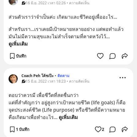
16 มิ.ย. 2022 เวลา 02:26 • ความคิดเห็น
ส่วนตัวเราว่าจำเป็นค่ะ เกิดมาและชีวิตอยู่เพื่ออะไร...
สำหรับเรา...เราเคยมีเป้าหมายหลายอย่าง แต่พอทำแล้ว
มันไม่มีความสุขและไม่สำเร็จตามที่คาดหวังไว้
... 
ดูเพิ่มเติม
บันทึก
Coach Peh โค้ชเป๊ะ
•
ติดตาม
15 มิ.ย. 2022 เวลา 18:23 • ความคิดเห็น
ตอบว่าควรมี เพื่อชีวืตที่สดชื่นกว่า
แต่ที่สำคัญกว่า อยู่สูงกว่าเป้าหมายชีวิต (life goals) ก็คือ 
จุดประสงค์ชีวิต (Life purpose) หรือชีวิตที่มีความหมาย 
คือเกิดมาเพื่อทำอะไร
... 
ดูเพิ่มเติม
1 บันทึก
2