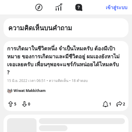
เข้าสู่ระบบ
ความคิดเห็นบนคำถาม
การเกิดมาในชีวิตหนึ่ง จำเป็นไหมครับ ต้องมีเป้า
หมาย ของการเกิดมาและมีชีวิตอยู่ ผมเองยังหาไม่
เจอเลยครับ เพื่อนๆพอจะแชร์กันหน่อยได้ไหมครับ
?
15 มิ.ย. 2022 เวลา 06:51 • ความคิดเห็น • 18 คำตอบ
Wiwat Makkitham
5
0
1
2