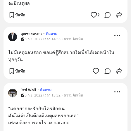
จะมีเหตุผล
บันทึก
2
คุณชายตรรกะ
•
ติดตาม
5 ก.ย. 2022 เวลา 14:55 • ความคิดเห็น
ไม่มีเหตุผลหรอก ขอแค่รู้สึกสบายใจเพื่อได้เจอหน้าใน
ทุกๆวัน
บันทึก
Red Wolf
•
ติดตาม
5 ก.ย. 2022 เวลา 13:32 • ความคิดเห็น
"แค่อยากจะรักกับใครสักคน
มันไม่จำเป็นต้องมีเหตุผลหรอกเธอ"
เพลง ต้องการอะไร วง narano