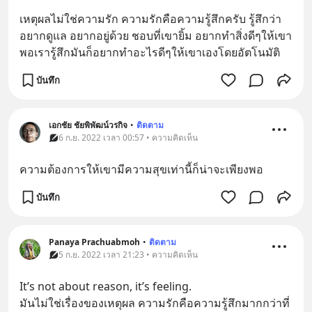
เหตุผลไม่ใช่ความรัก ความรักคือความรู้สึกครับ รู้สึกว่า
อยากดูแล อยากอยู่ด้วย ชอบที่เขายิ้ม อยากทำสิ่งดีๆให้เขา 
พอเรารู้สึกมันก็อยากทำอะไรดีๆให้เขาเองโดยอัตโนมัติ
บันทึก
เอกชัย ชัยพิพัฒน์วรกิจ
•
ติดตาม
6 ก.ย. 2022 เวลา 00:57 • ความคิดเห็น
ความต้องการให้เขามีความสุขเท่านี้ก็น่าจะเพียงพอ
บันทึก
Panaya Prachuabmoh
•
ติดตาม
5 ก.ย. 2022 เวลา 21:23 • ความคิดเห็น
It’s not about reason, it’s feeling. 
มันไม่ใช่เรื่องของเหตุผล ความรักคือความรู้สึกมากกว่าที่