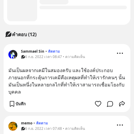
คำตอบ (12)
Sammael Sin
•
ติดตาม
6 ก.ย. 2022 เวลา 08:47 • ความคิดเห็น
มันเป็นผลจากเคมีในสมองครับ และใช้องค์ประกอบ
ภายนอกที่กระตุ้นการเคมีคือเหตุผลที่ทำให้เรารักคนๆ นั้น 
มันเป็นหนึ่งในหลายกลไกที่ทำให้เราสามารถเชื่อมโยงกับ
บุคคล
บันทึก
memo
•
ติดตาม
6 ก.ย. 2022 เวลา 07:48 • ความคิดเห็น