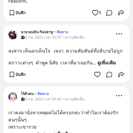
reasons.
บันทึก
1
นายวอนบิน กินปลาทู
•
ติดตาม
5 ก.ย. 2022 เวลา 03:37 • ความคิดเห็น
สงสาร เห็นอกเห็นใจ   เหงา  ความสัมพันธ์ที่อธิบายไม่ถูก
สภาวะต่างๆ  คำพูด นิสัย  เวลาที่มาเจอกัน
... 
ดูเพิ่มเติม
บันทึก
ไร้ตัวตน
•
ติดตาม
5 ก.ย. 2022 เวลา 01:42 • ความคิดเห็น
เราคงมานั่งหาเหตุผลไม่ได้หรอกค่ะว่าทำไมเราต้องรัก
คนๆนั้นๆ
เพราะเขารวย