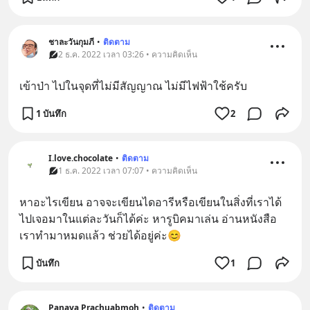
ชาละวันกุมภี
•
ติดตาม
2 ธ.ค. 2022 เวลา 03:26 • ความคิดเห็น
เข้าป่า ไปในจุดที่ไม่มีสัญญาณ ไม่มีไฟฟ้าใช้ครับ
1 บันทึก
2
I.love.chocolate
•
ติดตาม
1 ธ.ค. 2022 เวลา 07:07 • ความคิดเห็น
หาอะไรเขียน อาจจะเขียนไดอารีหรือเขียนในสิ่งที่เราได้
ไปเจอมาในแต่ละวันก็ได้ค่ะ หารูบิคมาเล่น อ่านหนังสือ 
เราทำมาหมดแล้ว ช่วยได้อยู่ค่ะ😊
บันทึก
1
Panaya Prachuabmoh
•
ติดตาม