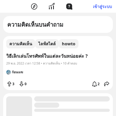
เข้าสู่ระบบ
ความคิดเห็นบนคำถาม
ความคิดเห็น
ไลฟ์สไตล์
howto
วิธีเลิกเล่นโทรศัพท์ในแต่ละวันหน่อยค่ะ ?
29 พ.ย. 2022 เวลา 12:58 • ความคิดเห็น • 10 คำตอบ
ก้อนเมฆ
3
0
2