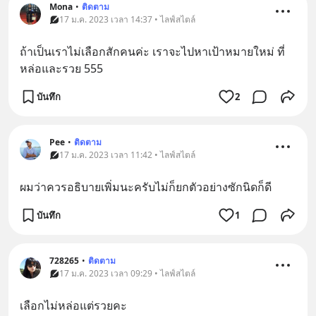
Mona
•
ติดตาม
17 ม.ค. 2023 เวลา 14:37 • ไลฟ์สไตล์
ถ้าเป็นเราไม่เลือกสักคนค่ะ เราจะไปหาเป้าหมายใหม่ ที่
หล่อและรวย 555
บันทึก
2
Pee
•
ติดตาม
17 ม.ค. 2023 เวลา 11:42 • ไลฟ์สไตล์
ผมว่าควรอธิบายเพิ่มนะครับไม่ก็ยกตัวอย่างซักนิดก็ดี
บันทึก
1
728265
•
ติดตาม
17 ม.ค. 2023 เวลา 09:29 • ไลฟ์สไตล์
เลือกไม่หล่อแต่รวยคะ