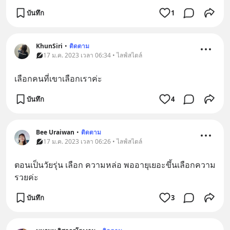
บันทึก
1
KhunSiri
•
ติดตาม
17 ม.ค. 2023 เวลา 06:34 • ไลฟ์สไตล์
เลือกคนที่เขาเลือกเราค่ะ
บันทึก
4
Bee Uraiwan
•
ติดตาม
17 ม.ค. 2023 เวลา 06:26 • ไลฟ์สไตล์
ตอนเป็นวัยรุ่น เลือก ความหล่อ พออายุเยอะขึ้นเลือกความ
รวยค่ะ
บันทึก
3