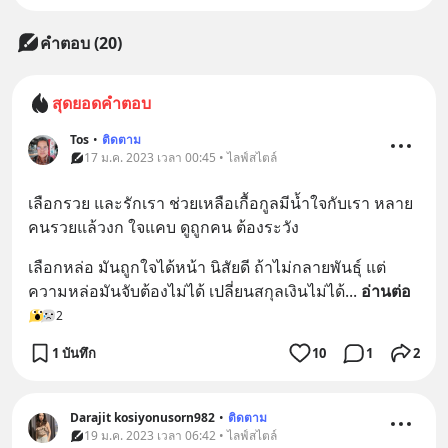
คำตอบ (20)
สุดยอดคำตอบ
Tos
•
ติดตาม
17 ม.ค. 2023 เวลา 00:45 • ไลฟ์สไตล์
เลือกรวย และรักเรา ช่วยเหลือเกื้อกูลมีน้ำใจกับเรา หลาย
คนรวยแล้วงก ใจแคบ ดูถูกคน ต้องระวัง
เลือกหล่อ มันถูกใจได้หน้า นิสัยดี ถ้าไม่กลายพันธุ์ แต่
ความหล่อมันจับต้องไม่ได้ เปลี่ยนสกุลเงินไม่ได้
... 
อ่านต่อ
2
1 บันทึก
10
1
2
Darajit kosiyonusorn982
•
ติดตาม
19 ม.ค. 2023 เวลา 06:42 • ไลฟ์สไตล์