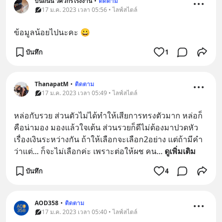
บนถนน วิศวกรโรงงาน
•
ติดตาม
17 ม.ค. 2023 เวลา 05:56 • ไลฟ์สไตล์
ข้อมูลน้อยไปนะคะ 😀
บันทึก
1
ThanapatM
•
ติดตาม
17 ม.ค. 2023 เวลา 05:49 • ไลฟ์สไตล์
หล่อกับรวย ส่วนตัวไม่ได้ทำให้เสียการทรงตัวมาก หล่อก็
คือน่ามอง มองแล้วใจเต้น ส่วนรวยก็ดีไม่ต้องมาปวดหัว
เรื่องเงินระหว่างกัน ถ้าให้เลือกจะเลือก2อย่าง แต่ถ้ามีคำ
ว่าแต่... ก็จะไม่เลือกค่ะ เพราะต่อให้ผช คน
... 
ดูเพิ่มเติม
บันทึก
4
AOD358
•
ติดตาม
17 ม.ค. 2023 เวลา 05:40 • ไลฟ์สไตล์