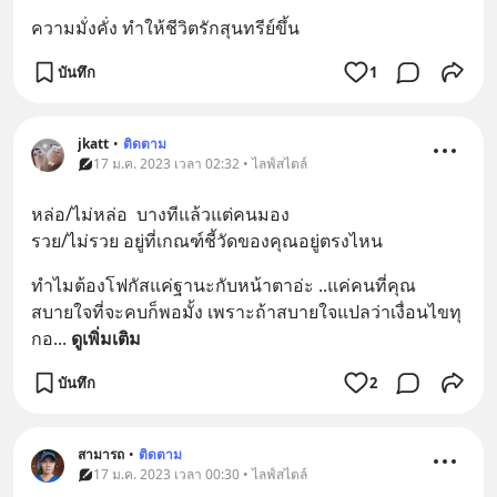
ความมั่งคั่ง ทำให้ชีวิตรักสุนทรีย์ขึ้น
บันทึก
1
jkatt
•
ติดตาม
17 ม.ค. 2023 เวลา 02:32 • ไลฟ์สไตล์
หล่อ/ไม่หล่อ  บางทีแล้วแต่คนมอง
รวย/ไม่รวย อยู่ที่เกณฑ์ชี้วัดของคุณอยู่ตรงไหน
ทำไมต้องโฟกัสแค่ฐานะกับหน้าตาอ่ะ ..แค่คนที่คุณ
สบายใจที่จะคบก็พอมั้ง เพราะถ้าสบายใจแปลว่าเงื่อนไขทุ
กอ
... 
ดูเพิ่มเติม
บันทึก
2
สามารถ
•
ติดตาม
17 ม.ค. 2023 เวลา 00:30 • ไลฟ์สไตล์