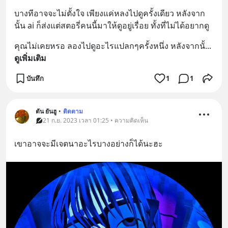
บางทีอาจจะไม่ตั้งใจ เพียงแค่หลงไปดูครั้งเดียว หลังจาก
นั้น ai ก็ส่งแต่สตอรี่คนนี้มาให้ดูอยู่เรื่อย ทั้งที่ไม่ได้อยากดู
คุณไม่เคยหรอ ลองไปดูอะไรแปลกๆครั้งหนึ่ง หลังจากนั้
... 
ดูเพิ่มเติม
บันทึก
1
1
ตัน ยันฮู
•
ติดตาม
21 ก.ย. 2023 เวลา 01:25 • ความคิดเห็น
เขาอาจจะมีเจตนาอะไรบางอย่างก็ได้นะฮะ