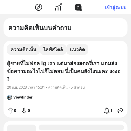
เข้าสู่ระบบ
ความคิดเห็นบนคำถาม
ความคิดเห็น
ไลฟ์สไตล์
แนวคิด
ผู้ชายที่ไม่ฟอล ig เรา แต่มาส่องสตอรี่เรา แถมส่ง
ข้อความอะไรไปก็ไม่ตอบ นี่เป็นคนยังไงนะคะ งงงะ
?
20 ก.ย. 2023 เวลา 15:31 • ความคิดเห็น • 5 คำตอบ
Viewfinder
0
0
1