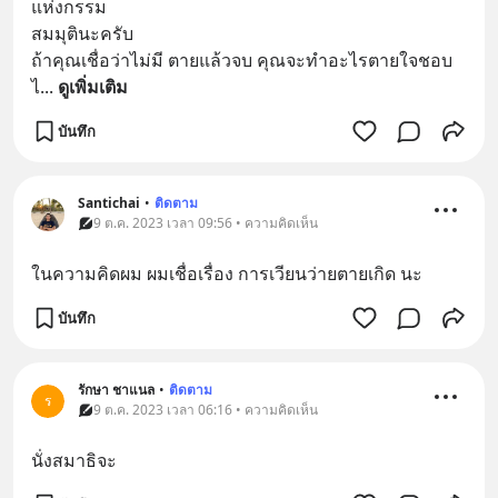
แห่งกรรม
สมมุตินะครับ
ถ้าคุณเชื่อว่าไม่มี ตายแล้วจบ คุณจะทำอะไรตายใจชอบ
ไ
... 
ดูเพิ่มเติม
บันทึก
Santichai
•
ติดตาม
9 ต.ค. 2023 เวลา 09:56 • ความคิดเห็น
ในความคิดผม ผมเชื่อเรื่อง การเวียนว่ายตายเกิด นะ
บันทึก
รักษา ชาแนล
•
ติดตาม
ร
9 ต.ค. 2023 เวลา 06:16 • ความคิดเห็น
นั่งสมาธิจะ