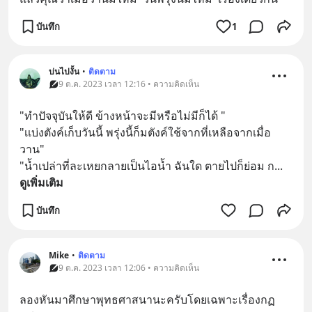
บันทึก
1
บ่นไปงั้น
•
ติดตาม
9 ต.ค. 2023 เวลา 12:16 • ความคิดเห็น
"ทำปัจจุบันให้ดี ข้างหน้าจะมีหรือไม่มีก็ได้ "
"เเบ่งตังค์เก็บวันนี้ พรุ่งนี้ก็มตังค์ใช้จากที่เหลือจากเมื่อ
วาน"
"น้ำเปล่าที่ละเหยกลายเป็นไอน้ำ ฉันใด ตายไปก็ย่อม ก
... 
ดูเพิ่มเติม
บันทึก
Mike
•
ติดตาม
9 ต.ค. 2023 เวลา 12:06 • ความคิดเห็น
ลองหันมาศึกษาพุทธศาสนานะครับโดยเฉพาะเรื่องกฏ