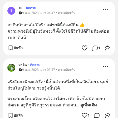
TP
•
ติดตาม
T
9 ต.ค. 2023 เวลา 04:47 • ความคิดเห็น
ชาติหน้าอาจไม่มีจริง แต่ชาตินี้ต้องมีกิน 👍
ความหวังยังมียู่ในวันพรุ่งรี้ ตั้งใจใช้ชีวิตให้ดีก็ไม่ต้องค่อย
รอชาติหน้า
บันทึก
1
มาดิน
•
ติดตาม
9 ต.ค. 2023 เวลา 03:47 • ความคิดเห็น
จริงสิคะ เพียงแต่เรื่องนี้เป็นส่วนหนึ่งที่เป็นอจินไตย มนุษย์
ส่วนใหญ่ไม่สามารถรู้-เห็นได้
พระสมณโคดมจึงสอนไว้ว่าไม่ควรคิด ด้วยไม่มีคำตอบ
ชัดเจน อยู่ที่ภูมิจิตภูธรรมของแต่ละคน
... 
ดูเพิ่มเติม
บันทึก
1