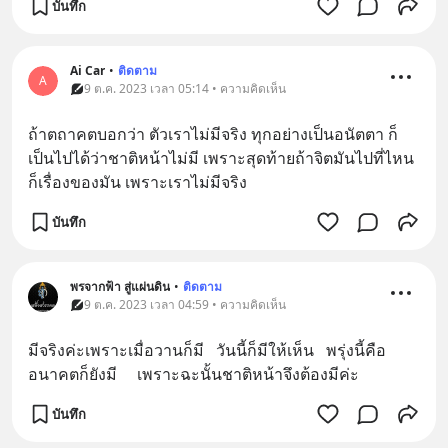
บันทึก
Ai Car
•
ติดตาม
A
9 ต.ค. 2023 เวลา 05:14 • ความคิดเห็น
ถ้าตถาคต​บอกว่า ตัวเราไม่มีจริง ทุกอย่างเป็นอนัตตา​ ก็
เป็นไปได้ว่าชาติหน้าไม่มี เพราะสุดท้ายถ้าจิตมันไปที่ไหน
ก็เรื่องของมัน เพราะเราไม่มีจริง
บันทึก
พรจากฟ้า สู่แผ่นดิน
•
ติดตาม
9 ต.ค. 2023 เวลา 04:59 • ความคิดเห็น
มีจริงค่ะเพราะเมื่อวานก็มี   วันนี้ก็มีให้เห็น   พรุ่งนี้คือ
อนาคตก็ยังมี     เพราะฉะนั้นชาติหน้าจึงต้องมีค่ะ
บันทึก