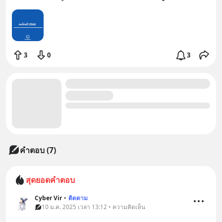
3
0
3
คำตอบ (7)
สุดยอดคำตอบ
Cyber Vir
•
ติดตาม
10 ม.ค. 2025 เวลา 13:12 • ความคิดเห็น