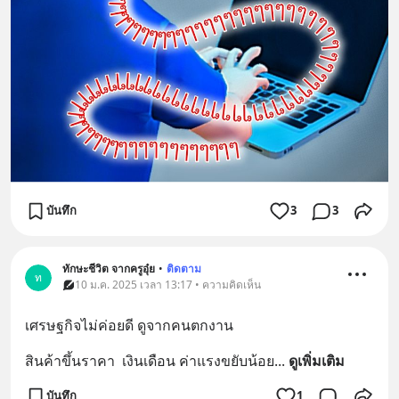
บันทึก
3
3
ทักษะชีวิต จากครูอุ๋ย
•
ติดตาม
ท
10 ม.ค. 2025 เวลา 13:17 • ความคิดเห็น
เศรษฐกิจไม่ค่อยดี ดูจากคนตกงาน
สินค้าขึ้นราคา  เงินเดือน ค่าแรงขยับน้อย
... 
ดูเพิ่มเติม
บันทึก
1