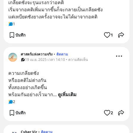
เกลียดชังจะรุนแรงกว่าอคติ
เริ่มจากอคติเพิ่มมากขึ้นก็จะกลายเป็นเกลียดชัง
แต่เหบียดชังยางครั้งอาจจะไม่ได้มาจากอคติ
1
บันทึก
1
ศาสตร์แห่งความจริง
•
ติดตาม
19 เม.ย. 2025 เวลา 14:10 • ความคิดเห็น
ความเกลียดชัง
หรืออคติไม่ต่างกัน
ทั้งสองอย่างเกิดขึ้น
พร้อมกันอย่างเร็วมาก
... 
ดูเพิ่มเติม
2
บันทึก
2
Cyber Vir
•
ติดตาม