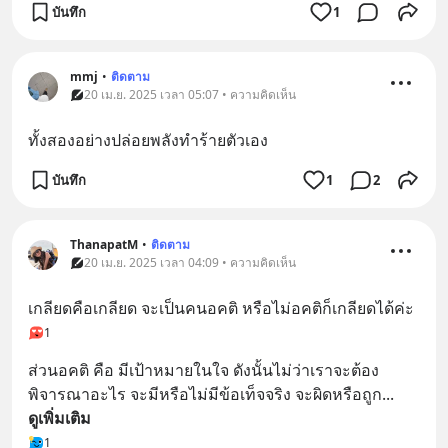
บันทึก
1
mmj
•
ติดตาม
20 เม.ย. 2025 เวลา 05:07 • ความคิดเห็น
ทั้งสองอย่างปล่อยพลังทำร้ายตัวเอง
บันทึก
1
2
ThanapatM
•
ติดตาม
20 เม.ย. 2025 เวลา 04:09 • ความคิดเห็น
เกลียดคือเกลียด จะเป็นคนอคติ หรือไม่อคติก็เกลียดได้ค่ะ
1
ส่วนอคติ คือ มีเป้าหมายในใจ ดังนั้นไม่ว่าเราจะต้อง
พิจารณาอะไร จะมีหรือไม่มีข้อเท็จจริง จะผิดหรือถูก
... 
ดูเพิ่มเติม
1