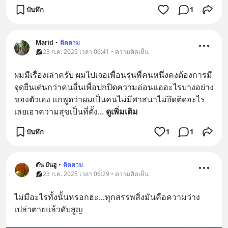
บันทึก
1
Marid
•
ติดตาม
23 ก.ค. 2025 เวลา 06:41 • ความคิดเห็น
ผมมีเรื่อง​เล่าครับ​ ผมไปเจอเพื่อน​รุ่นพี่​คนหนึ่​งคงต้องการ​มี
จุดยืน​เด่นกว่าคนอื่นเพื่อ​ปกปิด​ความอ่อนแอ​อะไรบางอย่าง​
ของตัวเอง​ แกพูด​ว่าผมเป็น​คนไม่มีศาสนา​ไม่ยึดติด​อะไร
เลยเอาความสุข​เป็น​ที่ตั้ง
... 
ดูเพิ่มเติม
บันทึก
1
1
ตัน ยันฮู
•
ติดตาม
23 ก.ค. 2025 เวลา 06:29 • ความคิดเห็น
ไม่มีอะไรทั้งนั้นหรอกฮะ...ทุกสรรพสิ่งมันคือความว่าง
เปล่าตายแล้วดับสูญ