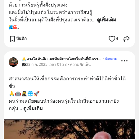
ด้วยการเรียนรู้ทั้งฝั่งปรุงแต่ง
และฝั่งไม่ปรุงแต่ง ในระหว่างการเรียนรู้
ในฝั่งที่เป็นสมมุติในฝั่งที่ปรุงแต่งเราต้อง
... 
ดูเพิ่มเติม
3
บันทึก
4
🙏ดวงใจ สันติภาพ#สันติภาพโลกเริ่มต้นที่ตัวเรา🌐🕊️
•
ติดตาม
23 ก.ค. 2025 เวลา 01:38 • ความคิดเห็น
ศาสนาสอนให้เชื่อกรรมคือการกระทำทำดีได้ดีทำชั่วได้
ชั่ว
🙏🤖🥷🌐🚀
คนร่วมสมัยตอบนำร่องคนรุ่นใหม่กลิ่นอายสาสนายัง
กลุ่น
... 
ดูเพิ่มเติม