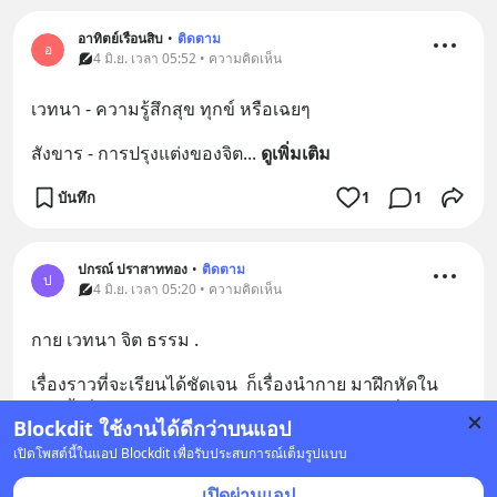
อาทิตย์เรือนสิบ
•
ติดตาม
อ
4 มิ.ย. เวลา 05:52 • ความคิดเห็น
เวทนา - ความรู้สึกสุข ทุกข์ หรือเฉยๆ
สังขาร - การปรุงแต่งของจิต
... 
ดูเพิ่มเติม
บันทึก
1
1
ปกรณ์ ปราสาททอง
•
ติดตาม
ป
4 มิ.ย. เวลา 05:20 • ความคิดเห็น
กาย เวทนา จิต ธรรม .
เรื่องราวที่จะเรียนได้ชัดเจน  ก็เรื่องนำกาย มาฝึกหัดใน
รอยทั้งสี่ขององค์พระสัมมาสัมพุทธเจ้า  ยืน เดิน นั่ง นอน 
Blockdit ใช้งานได้ดีกว่าบนแอป
จิตไม่นึกคิด อะไรทั้งนั้น .เอ..มันเป็นไป
... 
อ่านต่อ
เปิดโพสต์นี้ในแอป Blockdit เพื่อรับประสบการณ์เต็มรูปแบบ
บันทึก
2
เปิดผ่านแอป