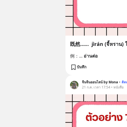
既然…… jìrán (จี้หราน) 
例：
... 
อ่านต่อ
บันทึก
จีนจีนออนไลน์ by Mona
•
ติ
21 ก.ค. เวลา 17:54 • หนังสือ