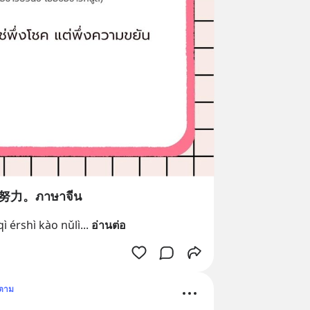
。ภาษาจีน
 érshì kào nǔlì
... 
อ่านต่อ
ดตาม