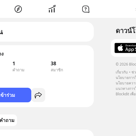
ดาวน์
น
าง
1
38
© 2026 Bloc
คำถาม
สมาชิก
เกี่ยวกับ
ช่
นโยบายการโ
นโยบายความ
แนวทางการใช
Blockdit เพื่อ
เข้าร่วม
คำถาม