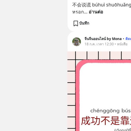
不会说谎 búhuì shuōhuǎng (ปู๋
หรอก
... 
อ่านต่อ
บันทึก
จีนจีนออนไลน์ by Mona
•
ติ
18 ก.ค. เวลา 12:30 • หนังสือ