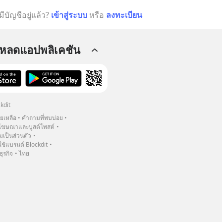
มีบัญชีอยู่แล้ว?
เข้าสู่ระบบ
หรือ
ลงทะเบียน
โหลดแอปพลิเคชัน
kdit
วยเหลือ
คำถามที่พบบ่อย
ฆษณาและบูสต์โพสต์
เป็นส่วนตัว
้แบรนด์ Blockdit
ธุรกิจ
ไทย