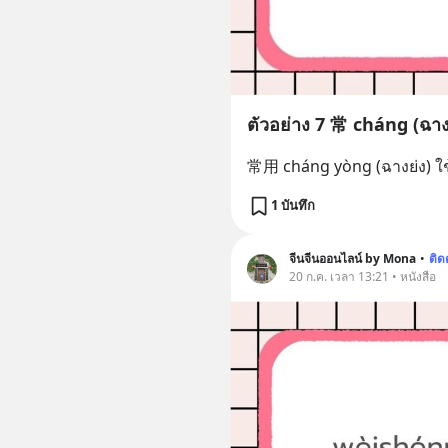
ตัวอย่าง 7 常 cháng (ฉา
常用 cháng yòng (ฉางย่ง) ใช
1 บันทึก
จีนจีนออนไลน์ by Mona
•
ติ
20 ก.ค. เวลา 13:21 • หนังสือ