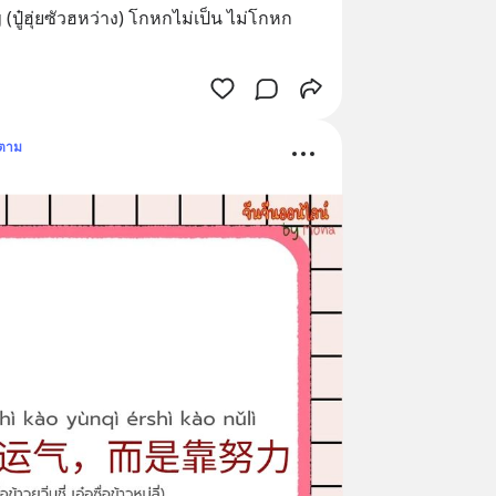
ฮุ่ยซัวฮหว่าง) โกหกไม่เป็น ไม่โกหก
ดตาม