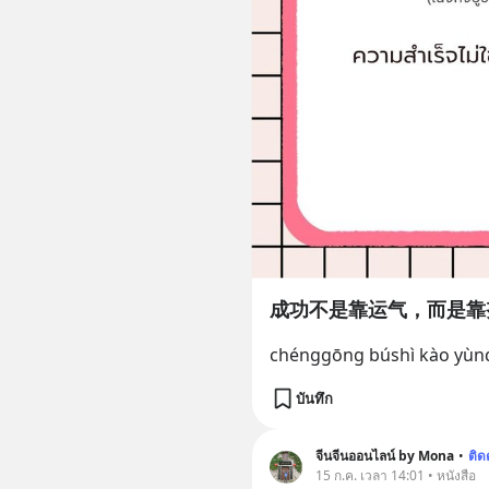
成功不是靠运气，而是靠努力
chénggōng búshì kào yùnqì
บันทึก
จีนจีนออนไลน์ by Mona
•
ติ
15 ก.ค. เวลา 14:01 • หนังสือ